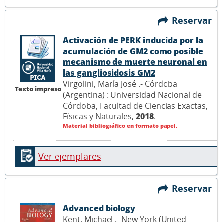
Reservar
Activación de PERK inducida por la
acumulación de GM2 como posible
mecanismo de muerte neuronal en
las gangliosidosis GM2
Virgolini, María José .- Córdoba
Texto impreso
(Argentina) : Universidad Nacional de
Córdoba, Facultad de Ciencias Exactas,
Físicas y Naturales,
2018
.
Material bibliográfico en formato papel.
Ver ejemplares
Reservar
Advanced biology
Kent, Michael .- New York (United