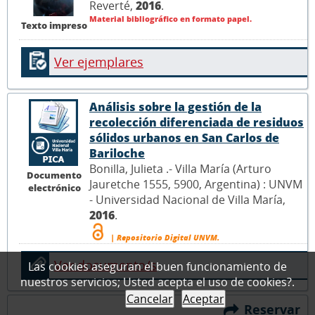
Reverté,
2016
.
Material bibliográfico en formato papel.
Texto impreso
Ver ejemplares
Análisis sobre la gestión de la
recolección diferenciada de residuos
sólidos urbanos en San Carlos de
Bariloche
Bonilla, Julieta .- Villa María (Arturo
Documento
Jauretche 1555, 5900, Argentina) : UNVM
electrónico
- Universidad Nacional de Villa María,
2016
.
| Repositorio Digital UNVM.
Ver documento/s
Las cookies aseguran el buen funcionamiento de
nuestros servicios; Usted acepta el uso de cookies?.
Cancelar
Aceptar
Reservar