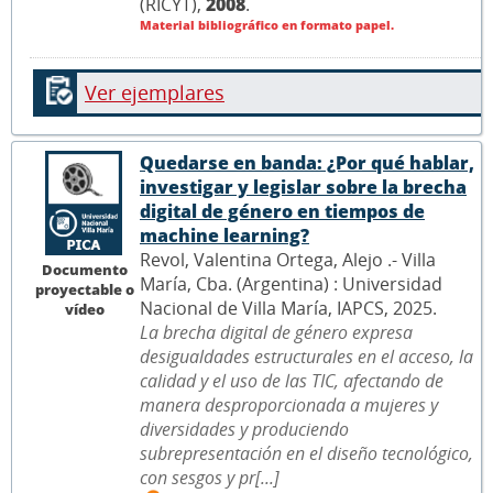
(RICYT),
2008
.
Material bibliográfico en formato papel.
Ver ejemplares
Quedarse en banda: ¿Por qué hablar,
investigar y legislar sobre la brecha
digital de género en tiempos de
machine learning?
Revol, Valentina Ortega, Alejo .- Villa
Documento
María, Cba. (Argentina) : Universidad
proyectable o
Nacional de Villa María, IAPCS, 2025.
vídeo
La brecha digital de género expresa
desigualdades estructurales en el acceso, la
calidad y el uso de las TIC, afectando de
manera desproporcionada a mujeres y
diversidades y produciendo
subrepresentación en el diseño tecnológico,
con sesgos y pr[...]