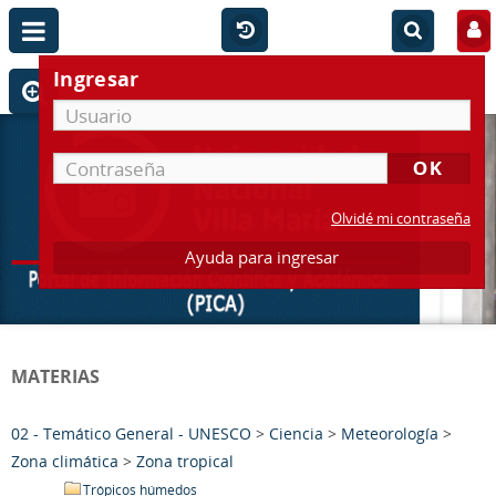
Ingresar
Olvidé mi contraseña
Ayuda para ingresar
MATERIAS
02 - Temático General - UNESCO
>
Ciencia
>
Meteorología
>
Zona climática
>
Zona tropical
Trópicos húmedos