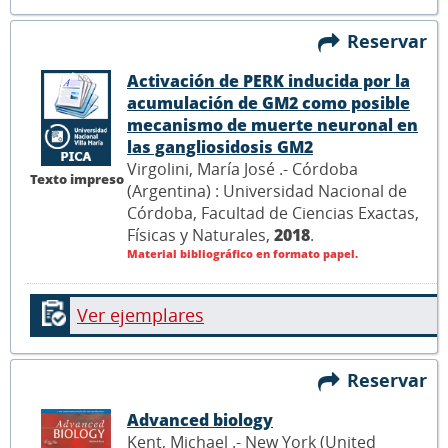
Reservar
Activación de PERK inducida por la
acumulación de GM2 como posible
mecanismo de muerte neuronal en
las gangliosidosis GM2
Virgolini, María José .- Córdoba
Texto impreso
(Argentina) : Universidad Nacional de
Córdoba, Facultad de Ciencias Exactas,
Físicas y Naturales,
2018
.
Material bibliográfico en formato papel.
Ver ejemplares
Reservar
Advanced biology
Kent, Michael .- New York (United