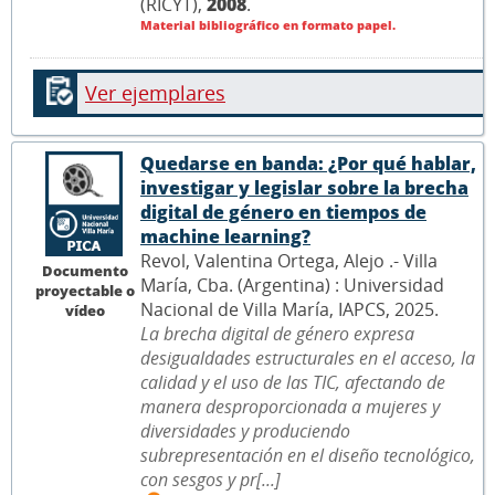
(RICYT),
2008
.
Material bibliográfico en formato papel.
Ver ejemplares
Quedarse en banda: ¿Por qué hablar,
investigar y legislar sobre la brecha
digital de género en tiempos de
machine learning?
Revol, Valentina Ortega, Alejo .- Villa
Documento
María, Cba. (Argentina) : Universidad
proyectable o
Nacional de Villa María, IAPCS, 2025.
vídeo
La brecha digital de género expresa
desigualdades estructurales en el acceso, la
calidad y el uso de las TIC, afectando de
manera desproporcionada a mujeres y
diversidades y produciendo
subrepresentación en el diseño tecnológico,
con sesgos y pr[...]