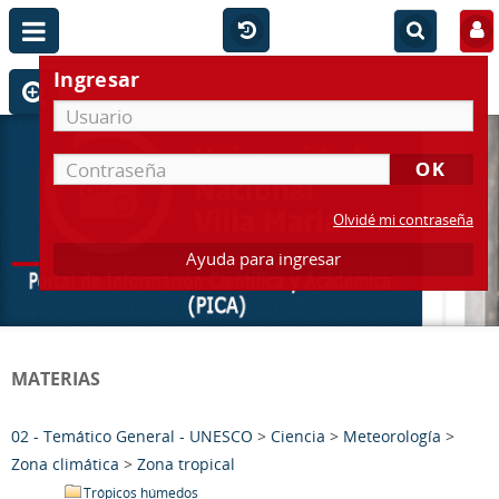
Ingresar
Olvidé mi contraseña
Ayuda para ingresar
MATERIAS
02 - Temático General - UNESCO
>
Ciencia
>
Meteorología
>
Zona climática
>
Zona tropical
Trópicos húmedos