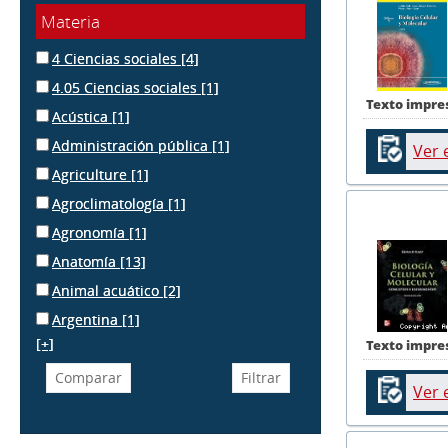
Materia
4 Ciencias sociales
[4]
4.05 Ciencias sociales
[1]
Texto impre
Acústica
[1]
Administración pública
[1]
Ver 
Agriculture
[1]
Agroclimatología
[1]
Agronomía
[1]
Anatomía
[13]
Animal acuático
[2]
Argentina
[1]
[+]
Texto impre
Ver 