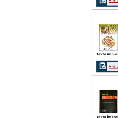
Ver 
Texto impre
Ver 
Texto impre