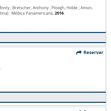
, Monty ; Bretscher, Anthony ; Ploegh, Hidde ; Amon,
entina) : Médica Panamericana,
2016
.
Reservar
.