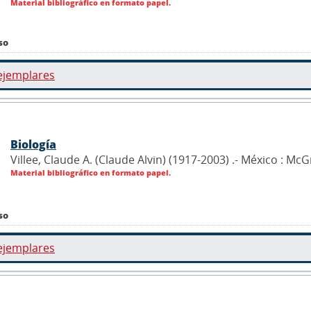
Material bibliográfico en formato papel.
so
ejemplares
Biología
Villee, Claude A. (Claude Alvin) (1917-2003) .- México : Mc
Material bibliográfico en formato papel.
so
ejemplares