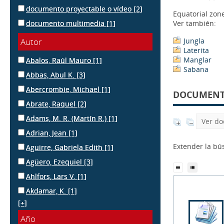
documento proyectable o vídeo
[2]
Equatorial zon
documento multimedia
[1]
Ver también:
Autor
Jungla
Laterita
Manglar
Abalos, Raúl Mauro
[1]
Sabana
Abbas, Abul K.
[3]
Abercrombie, Michael
[1]
DOCUMENTS
Abrate, Raquel
[2]
Adams, M. R. (Martín R.)
[1]
Ver do
Adrian, Jean
[1]
Extender la b
Aguirre, Gabriela Edith
[1]
Agüero, Ezequiel
[3]
Ahlfors, Lars V.
[1]
Akdamar, K.
[1]
[+]
Año