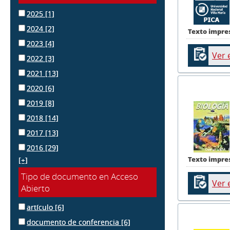
2025
[1]
2024
[2]
Texto impre
2023
[4]
Ver 
2022
[3]
2021
[13]
2020
[6]
2019
[8]
2018
[14]
2017
[13]
2016
[29]
Texto impre
[+]
Tipo de documento en Acceso
Ver 
Abierto
artículo
[6]
documento de conferencia
[6]