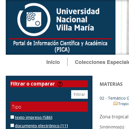
Inicio
Colecciones Especial
filtrar o comparar
MATERIAS
02 - Temático 
Trópi
Tipo
Zona tropical
texto impreso
[586]
documento electrónico
[11]
Sinónimos(s)