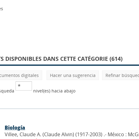
es
 DISPONIBLES DANS CETTE CATÉGORIE (614)
cumentos digitales
Hacer una sugerencia
Refinar búsque
úsqueda
nivel(es) hacia abajo
Biología
Villee, Claude A. (Claude Alvin) (1917-2003) .- México : Mc