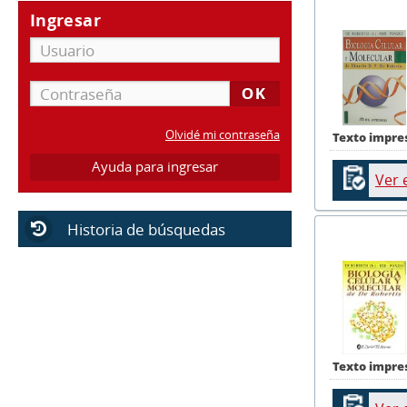
Ingresar
Olvidé mi contraseña
Texto impre
Ayuda para ingresar
Ver 
Historia de búsquedas
Texto impre