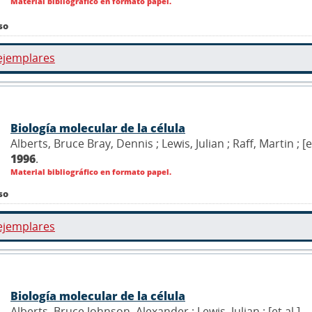
Material bibliográfico en formato papel.
so
ejemplares
Biología molecular de la célula
Alberts, Bruce Bray, Dennis ; Lewis, Julian ; Raff, Martin ; [
1996
.
Material bibliográfico en formato papel.
so
ejemplares
Biología molecular de la célula
Alberts, Bruce Johnson, Alexander ; Lewis, Julian ; [et al.]