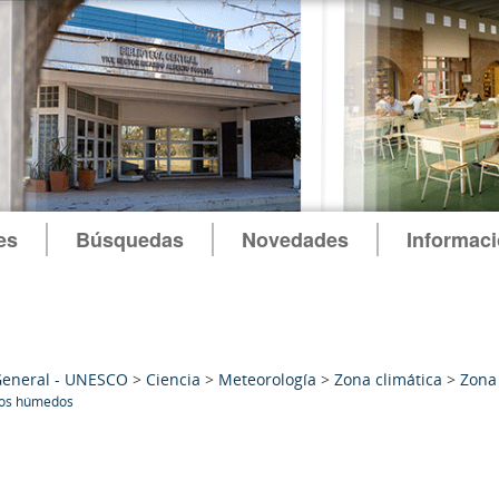
es
Búsquedas
Novedades
Informac
General - UNESCO
>
Ciencia
>
Meteorología
>
Zona climática
>
Zona 
cos húmedos