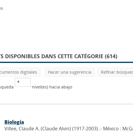
es
 DISPONIBLES DANS CETTE CATÉGORIE (614)
cumentos digitales
Hacer una sugerencia
Refinar búsque
úsqueda
nivel(es) hacia abajo
Biología
Villee, Claude A. (Claude Alvin) (1917-2003) .- México : Mc