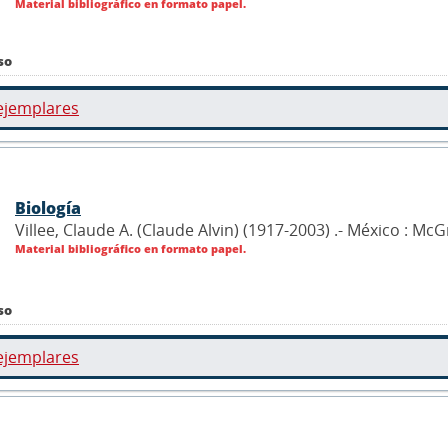
Material bibliográfico en formato papel.
so
ejemplares
Biología
Villee, Claude A. (Claude Alvin) (1917-2003) .- México : Mc
Material bibliográfico en formato papel.
so
ejemplares