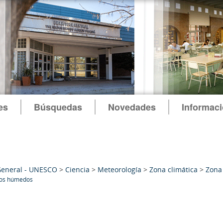
es
Búsquedas
Novedades
Informac
General - UNESCO
>
Ciencia
>
Meteorología
>
Zona climática
>
Zona 
cos húmedos