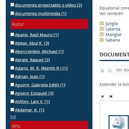
documento proyectable o vídeo
[2]
Equatorial zon
documento multimedia
[1]
Ver también:
Autor
Jungla
Laterita
Manglar
Abalos, Raúl Mauro
[1]
Sabana
Abbas, Abul K.
[3]
Abercrombie, Michael
[1]
DOCUMENTS
Abrate, Raquel
[2]
Adams, M. R. (Martín R.)
[1]
Ver do
Adrian, Jean
[1]
Extender la b
Aguirre, Gabriela Edith
[1]
Agüero, Ezequiel
[3]
Ahlfors, Lars V.
[1]
Akdamar, K.
[1]
[+]
Año