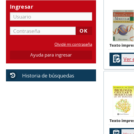
Ingresar
Olvidé mi contraseña
Texto impre
Ayuda para ingresar
Ver 
Historia de búsquedas
Texto impre