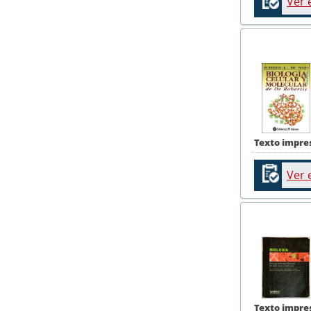
Ver 
Texto impre
Ver 
Texto impre