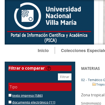
Inicio
Colecciones Especial
filtrar o comparar
MATERIAS
02 - Temático 
Trópi
Tipo
Zona tropical
texto impreso
[586]
documento electrónico
[11]
Sinónimos(s)