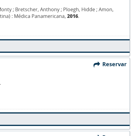
, Monty ; Bretscher, Anthony ; Ploegh, Hidde ; Amon,
entina) : Médica Panamericana,
2016
.
Reservar
.