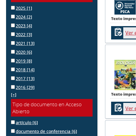
2025
[1]
2024
[2]
Texto impre
2023
[4]
Ver 
2022
[3]
2021
[13]
2020
[6]
2019
[8]
2018
[14]
2017
[13]
2016
[29]
Texto impre
[+]
Tipo de documento en Acceso
Ver 
Abierto
artículo
[6]
documento de conferencia
[6]