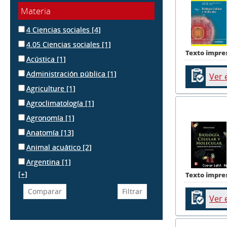
Materia
4 Ciencias sociales
[4]
4.05 Ciencias sociales
[1]
Texto impre
Acústica
[1]
Administración pública
[1]
Ver 
Agriculture
[1]
Agroclimatología
[1]
Agronomía
[1]
Anatomía
[13]
Animal acuático
[2]
Argentina
[1]
[+]
Texto impre
Ver 