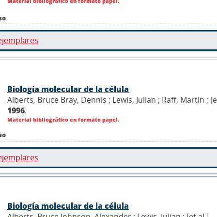
Material bibliográfico en formato papel.
so
ejemplares
Biología molecular de la célula
Alberts, Bruce Bray, Dennis ; Lewis, Julian ; Raff, Martin ; [
1996
.
Material bibliográfico en formato papel.
so
ejemplares
Biología molecular de la célula
Alberts, Bruce Johnson, Alexander ; Lewis, Julian ; [et al.]