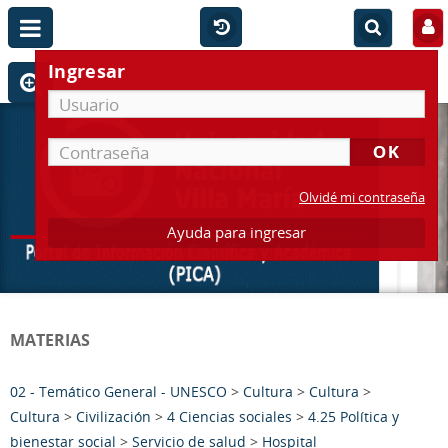
Ingresar
Olvidé mi contraseña
Ayuda para ingresar
MATERIAS
02 - Temático General - UNESCO
>
Cultura
>
Cultura
>
Cultura
>
Civilización
>
4 Ciencias sociales
>
4.25 Política y
bienestar social
>
Servicio de salud
>
Hospital