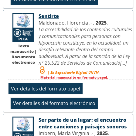
Sentirte
Maldonado, Florencia .- ,
2025
.
La accesibilidad de los contenidos culturales
y comunicacionales para personas con
hipoacusia constituye, en la actualidad, un
Texto
desafío relevante dentro del campo
manuscrito |
audiovisual. A partir de la sanción de la Ley
Documento
electrónico
n° 26.522 de Servicios de Comunicació[...]
| En Repositorio Digital UNVM.
Material manuscrito en formato papel.
Ser parte de un lugar: el encuentro
entre canciones y paisajes sonoros
Imbern, María Virginia .- ,
2025
.