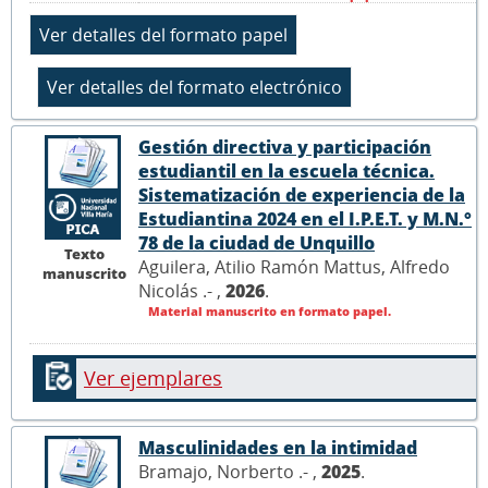
Gestión directiva y participación
estudiantil en la escuela técnica.
Sistematización de experiencia de la
Estudiantina 2024 en el I.P.E.T. y M.N.°
78 de la ciudad de Unquillo
Texto
Aguilera, Atilio Ramón Mattus, Alfredo
manuscrito
Nicolás .- ,
2026
.
Material manuscrito en formato papel.
Ver ejemplares
Masculinidades en la intimidad
Bramajo, Norberto .- ,
2025
.