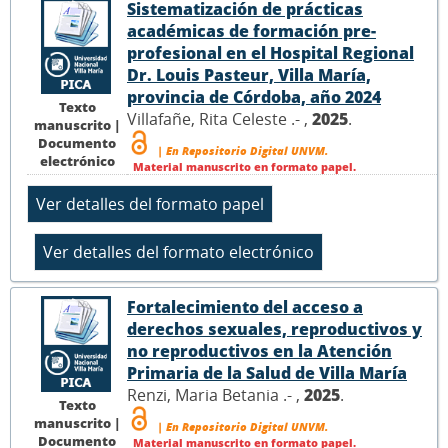
Sistematización de prácticas
académicas de formación pre-
profesional en el Hospital Regional
Dr. Louis Pasteur, Villa María,
provincia de Córdoba, año 2024
Texto
Villafañe, Rita Celeste .- ,
2025
.
manuscrito |
Documento
| En Repositorio Digital UNVM.
electrónico
Material manuscrito en formato papel.
Fortalecimiento del acceso a
derechos sexuales, reproductivos y
no reproductivos en la Atención
Primaria de la Salud de Villa María
Renzi, Maria Betania .- ,
2025
.
Texto
manuscrito |
| En Repositorio Digital UNVM.
Documento
Material manuscrito en formato papel.