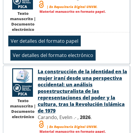
| En Repositorio Digital UNVM.
Material manuscrito en formato papel.
Texto
manuscrito |
Documento
electrónico
La construcción de la identidad en la
mujer iraní desde una perspectiva
occidental: un análisis
posestructuralista de las
representaciones del poder y la
Texto
cultura, tras la Revolución Islámica
manuscrito |
de 1979
Documento
electrónico
Carando, Evelin .- ,
2026
.
| En Repositorio Digital UNVM.
Material manuscrito en formato papel.