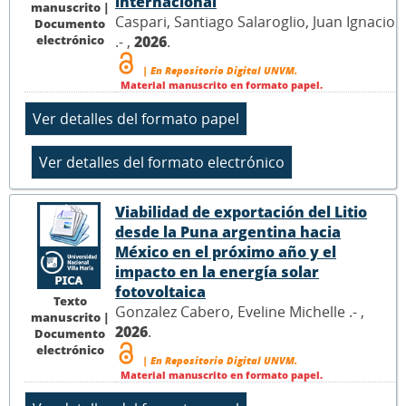
internacional
manuscrito |
Caspari, Santiago Salaroglio, Juan Ignacio
Documento
electrónico
.- ,
2026
.
| En Repositorio Digital UNVM.
Material manuscrito en formato papel.
Viabilidad de exportación del Litio
desde la Puna argentina hacia
México en el próximo año y el
impacto en la energía solar
fotovoltaica
Texto
Gonzalez Cabero, Eveline Michelle .- ,
manuscrito |
2026
.
Documento
electrónico
| En Repositorio Digital UNVM.
Material manuscrito en formato papel.