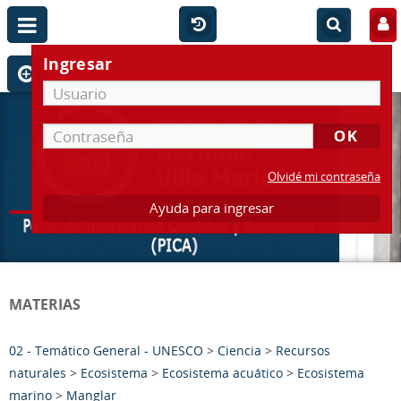
Ingresar
Olvidé mi contraseña
Ayuda para ingresar
MATERIAS
02 - Temático General - UNESCO
>
Ciencia
>
Recursos
naturales
>
Ecosistema
>
Ecosistema acuático
>
Ecosistema
marino
>
Manglar