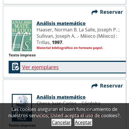
Reservar
Análisis matemático
Haaser, Norman B. La Salle, Joseph P. ;
Sullivan, Joseph A. .- México (México) :
Trillas,
1997
.
Material bibliográfico en formato papel.
Texto impreso
Ver ejemplares
Reservar
Análisis matemático
Checa, Juan Carlos .- Córdoba
Las cookies aseguran el buen funcionamiento de
(Argentina) : Eudecor,
1995
.
nuestros servicios; Usted acepta el uso de cookies?.
Material bibliográfico en formato papel.
Cancelar
Aceptar
Texto impreso