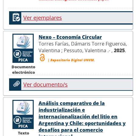
Ver ejemplares
Nexo – Economía Circular
Torres Farías, Dámaris Torre Figueroa,
Valentina ; Pessuto, Valentina .- ,
2025
.
| Repositorio Digital UNVM.
Documento
electrónico
Ver documento/s
Análisis comparativo de la
industrialización e
internacionalización del litio en
Argentina y Chile: oportunidades y
desafíos para el comercio
Texto