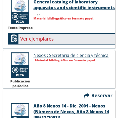
General catalog of laboratory
apparatus and scientific instruments
.- ,
.
Material bibliográfico en formato papel.
Texto impreso
Ver ejemplares
Nexos : Secretaria de ciencia y técnica
Material bibliográfico en formato papel.
Publicación
períodica
Reservar
Año 8 Nexos 14 - Dic. 2001 - Nexos
(Número de Nexos, Año 8 Nexos 14
[09/12/2001])