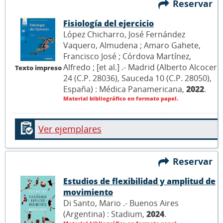
Reservar
Fisiología del ejercicio
López Chicharro, José Fernández
Vaquero, Almudena ; Amaro Gahete,
Francisco José ; Córdova Martínez,
Alfredo ; [et al.] .- Madrid (Alberto Alcocer
Texto impreso
24 (C.P. 28036), Sauceda 10 (C.P. 28050),
España) : Médica Panamericana,
2022
.
Material bibliográfico en formato papel.
Ver ejemplares
Reservar
Estudios de flexibilidad y amplitud de
movimiento
Di Santo, Mario .- Buenos Aires
(Argentina) : Stadium,
2024
.