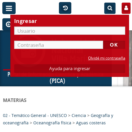
Ingresar
Olvidé mi contraseña
Ayuda para ingresar
MATERIAS
02 - Temático General - UNESCO
>
Ciencia
>
Geografía y
oceanografía
>
Oceanografía física
>
Aguas costeras