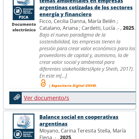
temas ambientales en empresas
argentinas cotizadas de los sectores
energía y financiero
Ficco, Cecilia Danna, María Belén ;
Documento
Catalano, Ariana ; Cardetti, Lucía .- ,
2025
.
electrónico
Bajo el nuevo paradigma de la
sostenibilidad, las empresas tienen la
presión para crear valor económico para los
proveedores de capital y, asimismo, la de
crear valor social y ambiental para
diferentes stakeholders(Apte y Sheth, 2017).
En este m[...]
| Repositorio Digital UNVM.
Ver documento/s
Balance social en cooperativas
argentinas
Moyano, Carina Teresita Stella, María
Elena .- ,
2025
.