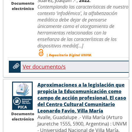
Suárez, Joaquín .- ,
2022
.
Documento
Contemplando las características de nuestro
electrónico
contexto ‘infodémico’, la alfabetización
mediática debe dejar de pensarse
únicamente como el otorgamiento de
herramientas relacionadas con la
enseñanza de las características de los
dispositivos mediát[...]
| Repositorio Digital UNVM.
Ver documento/s
Aproximaciones a la legislación que
propicia la Educomunicación como
campo de acción profesional. El caso
del Centro Cultural Comunitario
Leonardo Favio, Villa María
Documento
Avalle, Guadalupe .- Villa María (Arturo
electrónico
Jauretche 1555, 5900, Argentina) : UNVM
- Universidad Nacional de Villa María,