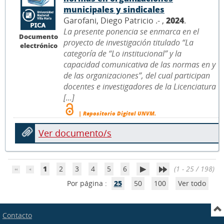
municipales y sindicales
Garofani, Diego Patricio .- ,
2024
.
La presente ponencia se enmarca en el
Documento
proyecto de investigación titulado “La
electrónico
categoría de “Lo institucional” y la
capacidad comunicativa de las normas en y
de las organizaciones”, del cual participan
docentes e investigadores de la Licenciatura
[...]
| Repositorio Digital UNVM.
Ver documento/s
1
2
3
4
5
6
(1 - 25 / 198)
Por página :
25
50
100
Ver todo
Contacto