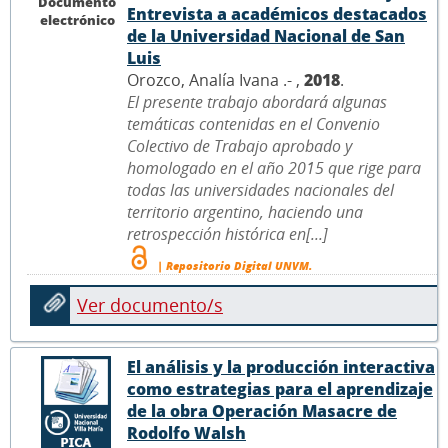
Documento
Entrevista a académicos destacados
electrónico
de la Universidad Nacional de San
Luis
Orozco, Analía Ivana .- ,
2018
.
El presente trabajo abordará algunas
temáticas contenidas en el Convenio
Colectivo de Trabajo aprobado y
homologado en el año 2015 que rige para
todas las universidades nacionales del
territorio argentino, haciendo una
retrospección histórica en[...]
| Repositorio Digital UNVM.
Ver documento/s
El análisis y la producción interactiva
como estrategias para el aprendizaje
de la obra Operación Masacre de
Rodolfo Walsh