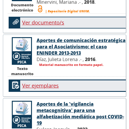
Minervini, Mariana .- ,
2018
.
Documento
electrónico
| Repositorio Digital UNVM.
Ver documento/s
Aportes de comunicación estratégica
para el Asociativismo: el caso
ENINDER 2013-2013
Díaz, Julieta Lorena .- ,
2016
.
Material manuscrito en formato papel.
Texto
manuscrito
Ver ejemplares
Aportes de la 'vigilancia
metacognitiva' para una
alfabetización mediática post COVID-
19