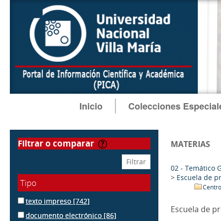
Inicio
Colecciones Especial
filtrar o comparar
MATERIAS
02 - Temático 
>
Escuela de p
Tipo
Centr
texto impreso
[742]
Escuela de p
documento electrónico
[86]