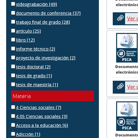
videograbación
[49]
electrónic
documento de conferencia
[37]
Ver
trabajo final de grado
[28]
artículo
[25]
libro
[12]
informe técnico
[2]
proyecto de investigación
[2]
Document
tesis doctoral
[2]
electrónic
tesis de grado
[1]
tesis de maestría
[1]
Ver
Materia
4 Ciencias sociales
[7]
4.05 Ciencias sociales
[3]
Acceso a la educación
[6]
Adicción
[1]
Document