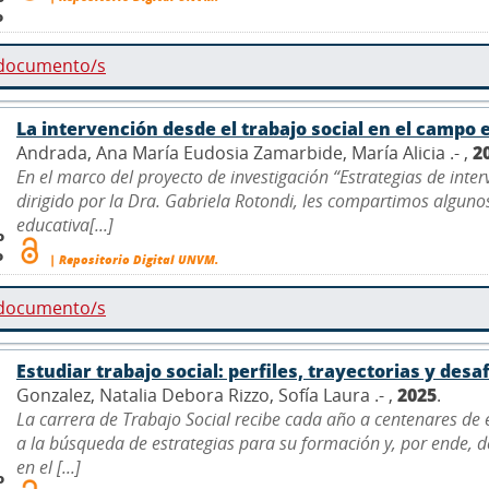
o
 documento/s
La intervención desde el trabajo social en el campo 
Andrada, Ana María Eudosia Zamarbide, María Alicia .- ,
2
En el marco del proyecto de investigación “Estrategias de inter
dirigido por la Dra. Gabriela Rotondi, les compartimos algunos
educativa[...]
o
o
| Repositorio Digital UNVM.
 documento/s
Estudiar trabajo social: perfiles, trayectorias y desa
Gonzalez, Natalia Debora Rizzo, Sofía Laura .- ,
2025
.
La carrera de Trabajo Social recibe cada año a centenares de
a la búsqueda de estrategias para su formación y, por ende, 
en el [...]
o