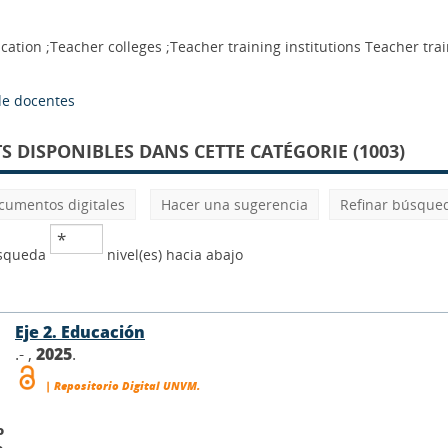
cation ;Teacher colleges ;Teacher training institutions Teacher tra
de docentes
 DISPONIBLES DANS CETTE CATÉGORIE (1003)
cumentos digitales
Hacer una sugerencia
Refinar búsque
úsqueda
nivel(es) hacia abajo
Eje 2. Educación
.- ,
2025
.
| Repositorio Digital UNVM.
o
o