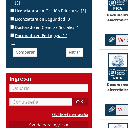
[4]
Licenciatura en Gestión Educativa
[3]
Document
Licenciatura en Seguridad
[3]
electrónic
Doctorado en Ciencias Sociales
[1]
Doctorado en Pedagogía
[1]
Ver
[+]
Ingresar
Document
electrónic
Ver
Olvidé mi contraseña
Ayuda para ingresar