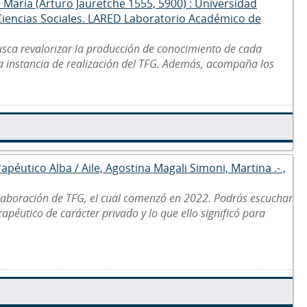
a María (Arturo Jauretche 1555, 5900) : Universidad
 Ciencias Sociales. LARED Laboratorio Académico de
usca revalorizar la producción de conocimiento de cada
la instancia de realización del TFG. Además, acompaña los
apéutico Alba / Aile, Agostina Magali Simoni, Martina .- ,
laboración de TFG, el cual comenzó en 2022. Podrás escuchar
apéutico de carácter privado y lo que ello significó para