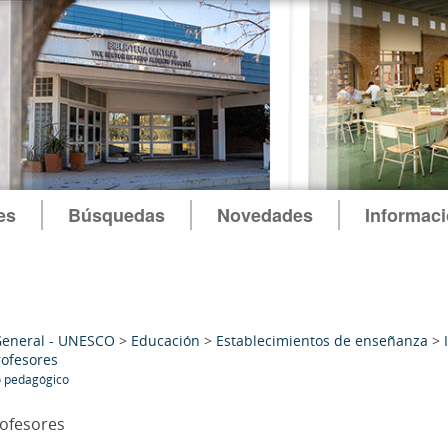
es
Búsquedas
Novedades
Informac
General - UNESCO
>
Educación
>
Establecimientos de enseñanza
>
rofesores
o pedagógico
rofesores