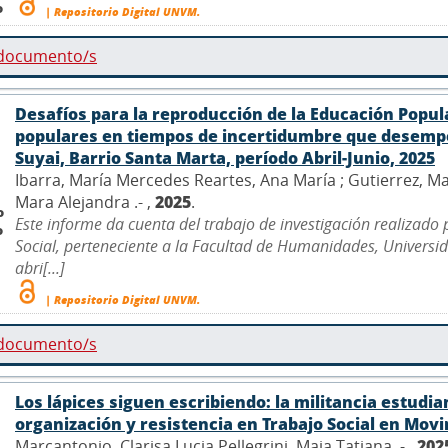
o
| Repositorio Digital UNVM.
 documento/s
Desafíos para la reproducción de la Educación Popul
populares en tiempos de incertidumbre que desempe
Suyai, Barrio Santa Marta, período Abril-Junio, 2025
Ibarra, María Mercedes Reartes, Ana María ; Gutierrez, Ma
Mara Alejandra .- ,
2025
.
o
Este informe da cuenta del trabajo de investigación realizado
o
Social, perteneciente a la Facultad de Humanidades, Univers
abri[...]
| Repositorio Digital UNVM.
 documento/s
Los lápices siguen escribiendo: la militancia estudia
organización y resistencia en Trabajo Social en Mov
Marcantonio, Clarisa Lucia Pellegrini, Maia Tatiana .- ,
202