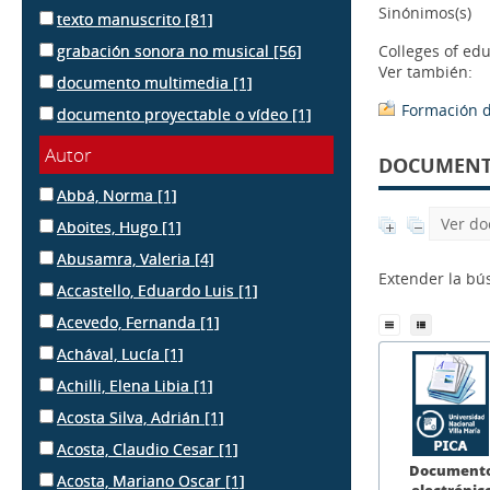
Sinónimos(s)
texto manuscrito
[81]
grabación sonora no musical
[56]
Colleges of edu
Ver también:
documento multimedia
[1]
Formación 
documento proyectable o vídeo
[1]
Autor
DOCUMENTS
Abbá, Norma
[1]
Ver do
Aboites, Hugo
[1]
Abusamra, Valeria
[4]
Extender la b
Accastello, Eduardo Luis
[1]
Acevedo, Fernanda
[1]
Achával, Lucía
[1]
Achilli, Elena Libia
[1]
Acosta Silva, Adrián
[1]
Acosta, Claudio Cesar
[1]
Document
Acosta, Mariano Oscar
[1]
electrónic