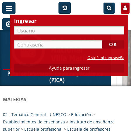
Ingresar
Olvidé mi contraseña
Ayuda para ingresar
MATERIAS
02 - Temático General - UNESCO
>
Educación
>
Establecimientos de enseñanza
>
Instituto de enseñanza
superior
>
Escuela profesional
>
Escuela de profesores