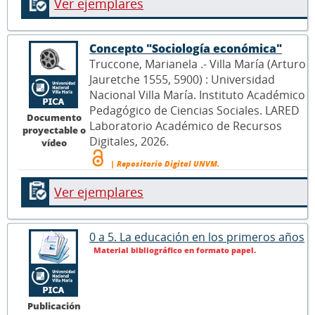
Ver ejemplares
Concepto "Sociología económica"
Truccone, Marianela .- Villa María (Arturo
Jauretche 1555, 5900) : Universidad
Nacional Villa María. Instituto Académico
Pedagógico de Ciencias Sociales. LARED
Documento
Laboratorio Académico de Recursos
proyectable o
Digitales, 2026.
vídeo
| Repositorio Digital UNVM.
Ver ejemplares
0 a 5. La educación en los primeros años
Material bibliográfico en formato papel.
Publicación