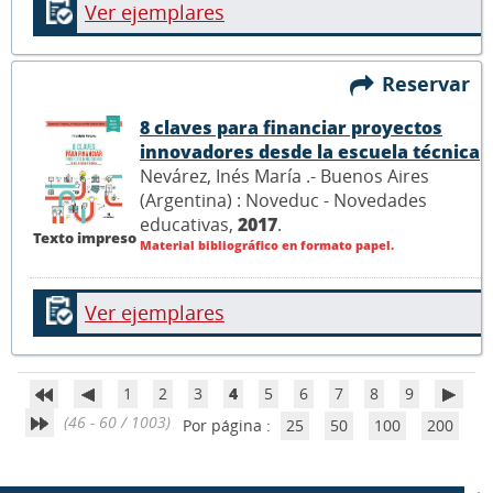
Ver ejemplares
Reservar
8 claves para financiar proyectos
innovadores desde la escuela técnica
Nevárez, Inés María .- Buenos Aires
(Argentina) : Noveduc - Novedades
educativas,
2017
.
Texto impreso
Material bibliográfico en formato papel.
Ver ejemplares
1
2
3
4
5
6
7
8
9
(46 - 60 / 1003)
Por página :
25
50
100
200