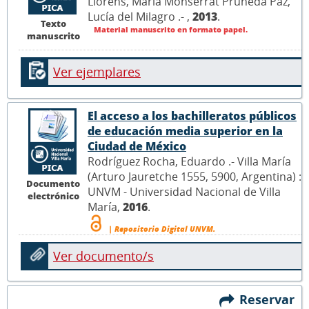
Llorens, María Monserrat Pruneda Paz,
Lucía del Milagro .- ,
2013
.
Texto
Material manuscrito en formato papel.
manuscrito
Ver ejemplares
El acceso a los bachilleratos públicos
de educación media superior en la
Ciudad de México
Rodríguez Rocha, Eduardo .- Villa María
(Arturo Jauretche 1555, 5900, Argentina) :
Documento
UNVM - Universidad Nacional de Villa
electrónico
María,
2016
.
| Repositorio Digital UNVM.
Ver documento/s
Reservar