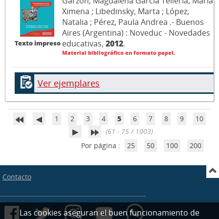
Garzón, Magdalena García Tellería, María
Ximena ; Libedinsky, Marta ; López,
Natalia ; Pérez, Paula Andrea .- Buenos
Aires (Argentina) : Noveduc - Novedades
educativas,
2012
.
Texto impreso
Material bibliográfico en formato papel.
Ver ejemplares
1
2
3
4
5
6
7
8
9
10
(61 - 75 / 1003)
Por página :
25
50
100
200
Contacto
Las cookies aseguran el buen funcionamiento de