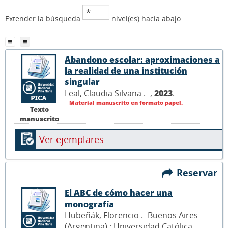
Extender la búsqueda
nivel(es) hacia abajo
Abandono escolar: aproximaciones a
la realidad de una institución
singular
Leal, Claudia Silvana .- ,
2023
.
Material manuscrito en formato papel.
Texto
manuscrito
Ver ejemplares
Reservar
El ABC de cómo hacer una
monografía
Hubeñák, Florencio .- Buenos Aires
(Argentina) : Universidad Católica