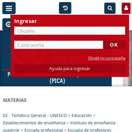
Ingresar
Olvidé mi contraseña
Ayuda para ingresar
MATERIAS
02 - Temático General - UNESCO
>
Educación
>
Establecimientos de enseñanza
>
Instituto de enseñanza
superior
>
Escuela profesional
>
Escuela de profesores