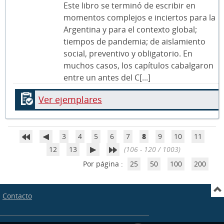
Este libro se terminó de escribir en
momentos complejos e inciertos para la
Argentina y para el contexto global;
tiempos de pandemia; de aislamiento
social, preventivo y obligatorio. En
muchos casos, los capítulos cabalgaron
entre un antes del C[...]
Ver ejemplares
3
4
5
6
7
8
9
10
11
12
13
(106 - 120 / 1003)
Por página :
25
50
100
200
Contacto