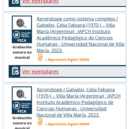
Ver ejemplares
Aprendizaje como sistema complejo /
Galvalisi, Celia Fabiana (1970-) .- Villa
María (Argentina) : IAPCH Instituto
Académico-Pedagógico de Ciencias
Humanas - Universidad Nacional de Villa
Grabación
María, 2023.
sonora no
musical
| Repositorio Digital UNVM.
Ver ejemplares
Aprendizaje / Galvalisi, Celia Fabiana
(1970-) .- Villa María (Argentina) : IAPCH
Instituto Académico-Pedagógico de
Ciencias Humanas - Universidad
Nacional de Villa María, 2023.
Grabación
sonora no
| Repositorio Digital UNVM.
musical