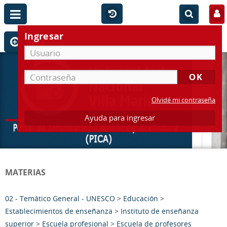
Ingresar
Olvidé mi contraseña
Ayuda para ingresar
MATERIAS
02 - Temático General - UNESCO
>
Educación
>
Establecimientos de enseñanza
>
Instituto de enseñanza
superior
>
Escuela profesional
>
Escuela de profesores