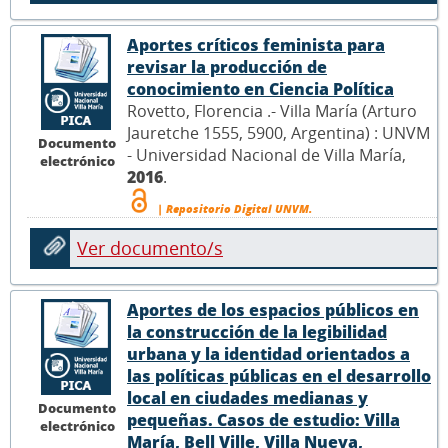
Aportes críticos feminista para
revisar la producción de
conocimiento en Ciencia Política
Rovetto, Florencia .- Villa María (Arturo
Jauretche 1555, 5900, Argentina) : UNVM
Documento
- Universidad Nacional de Villa María,
electrónico
2016
.
| Repositorio Digital UNVM.
Ver documento/s
Aportes de los espacios públicos en
la construcción de la legibilidad
urbana y la identidad orientados a
las políticas públicas en el desarrollo
local en ciudades medianas y
Documento
pequeñas. Casos de estudio: Villa
electrónico
María, Bell Ville, Villa Nueva,