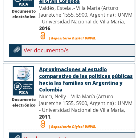
el Gran Córdoba
Valdés, Estela .- Villa María (Arturo
Documento
Jauretche 1555, 5900, Argentina) : UNVM
electrónico
- Universidad Nacional de Villa María,
2016
.
| Repositorio Digital UNVM.
Ver documento/s
Aproximaciones al estudio
comparativo de las políticas públicas
hacia las familias en Argentina y
Colombia
Nucci, Nelly .- Villa María (Arturo
Documento
Jauretche 1555, 5900, Argentina) : UNVM
electrónico
- Universidad Nacional de Villa María,
2011
.
| Repositorio Digital UNVM.