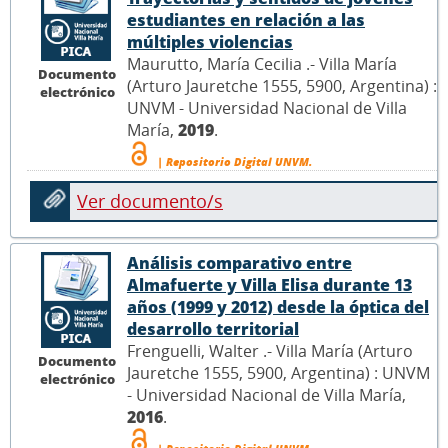
estudiantes en relación a las
múltiples violencias
Maurutto, María Cecilia .- Villa María
Documento
(Arturo Jauretche 1555, 5900, Argentina) :
electrónico
UNVM - Universidad Nacional de Villa
María,
2019
.
| Repositorio Digital UNVM.
Ver documento/s
Análisis comparativo entre
Almafuerte y Villa Elisa durante 13
años (1999 y 2012) desde la óptica del
desarrollo territorial
Frenguelli, Walter .- Villa María (Arturo
Documento
Jauretche 1555, 5900, Argentina) : UNVM
electrónico
- Universidad Nacional de Villa María,
2016
.