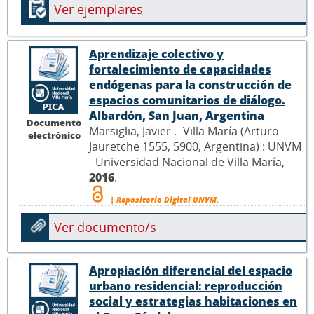
Ver ejemplares
Aprendizaje colectivo y
fortalecimiento de capacidades
endógenas para la construcción de
espacios comunitarios de diálogo.
Albardón, San Juan, Argentina
Documento
Marsiglia, Javier .- Villa María (Arturo
electrónico
Jauretche 1555, 5900, Argentina) : UNVM
- Universidad Nacional de Villa María,
2016
.
| Repositorio Digital UNVM.
Ver documento/s
Apropiación diferencial del espacio
urbano residencial: reproducción
social y estrategias habitaciones en