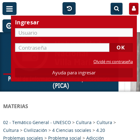
Ingresar
Olvidé mi contraseña
Ayuda para ingresar
MATERIAS
02 - Temático General - UNESCO
>
Cultura
>
Cultura
>
Cultura
>
Civilización
>
4 Ciencias sociales
>
4.20
Problemas sociales
>
Problema social
>
Adicción