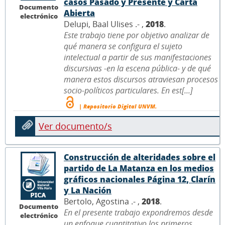
casos Pasado y Presente y Carta
Documento
Abierta
electrónico
Delupi, Baal Ulises .- ,
2018
.
Este trabajo tiene por objetivo analizar de
qué manera se configura el sujeto
intelectual a partir de sus manifestaciones
discursivas -en la escena pública- y de qué
manera estos discursos atraviesan procesos
socio-políticos particulares. En est[...]
| Repositorio Digital UNVM.
Ver documento/s
Construcción de alteridades sobre el
partido de La Matanza en los medios
gráficos nacionales Página 12, Clarín
y La Nación
Bertolo, Agostina .- ,
2018
.
Documento
En el presente trabajo expondremos desde
electrónico
un enfoque cuantitativo los primeros