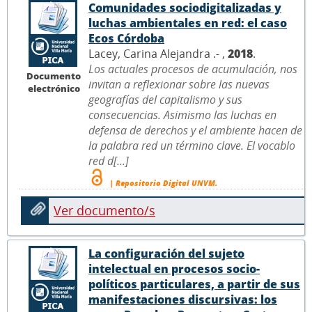
Comunidades sociodigitalizadas y
luchas ambientales en red: el caso
Ecos Córdoba
Lacey, Carina Alejandra .- ,
2018
.
Los actuales procesos de acumulación, nos
Documento
invitan a reflexionar sobre las nuevas
electrónico
geografías del capitalismo y sus
consecuencias. Asimismo las luchas en
defensa de derechos y el ambiente hacen de
la palabra red un término clave. El vocablo
red d[...]
| Repositorio Digital UNVM.
Ver documento/s
La configuración del sujeto
intelectual en procesos socio-
políticos particulares, a partir de sus
manifestaciones discursivas: los