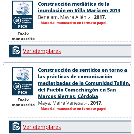
Construcción mediática de la
inundación en Villa María en 2014
Benejam, Mayra Ailén .- ,
2017
.
Material manuscrito en formato papel.
Texto
manuscrito
Ver ejemplares
Construcción de sentidos en torno a
las prácticas de comunicación
mediatizadas de la Comunidad Tulián,
del Pueblo Comechingón en San
Marcos Sierras, Córdoba
Texto
Maya, Maira Vanesa .- ,
2017
.
manuscrito
Material manuscrito en formato papel.
Ver ejemplares