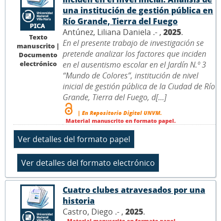
una institución de gestión pública en
Río Grande, Tierra del Fuego
Antúnez, Liliana Daniela .- ,
2025
.
Texto
En el presente trabajo de investigación se
manuscrito |
pretende analizar los factores que inciden
Documento
electrónico
en el ausentismo escolar en el Jardín N.º 3
“Mundo de Colores”, institución de nivel
inicial de gestión pública de la Ciudad de Río
Grande, Tierra del Fuego, d[...]
| En Repositorio Digital UNVM.
Material manuscrito en formato papel.
Cuatro clubes atravesados por una
historia
Castro, Diego .- ,
2025
.
Material manuscrito en formato papel.