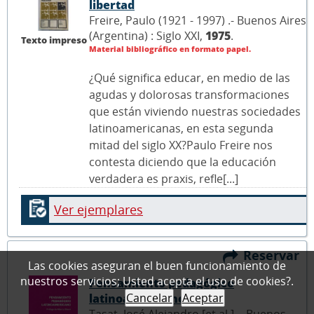
libertad
Freire, Paulo (1921 - 1997) .- Buenos Aires
(Argentina) : Siglo XXI,
1975
.
Texto impreso
Material bibliográfico en formato papel.
¿Qué significa educar, en medio de las
agudas y dolorosas transformaciones
que están viviendo nuestras sociedades
latinoamericanas, en esta segunda
mitad del siglo XX?Paulo Freire nos
contesta diciendo que la educación
verdadera es praxis, refle[...]
Ver ejemplares
Reservar
Las cookies aseguran el buen funcionamiento de
nuestros servicios; Usted acepta el uso de cookies?.
Pensamiento pedagógico
Cancelar
Aceptar
latinoamericano
Tasat, José Alejandro [et al.] .- Buenos