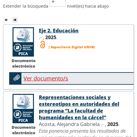
Extender la búsqueda
nivel(es) hacia abajo
Eje 2. Educación
.- ,
2025
.
| Repositorio Digital UNVM.
Documento
electrónico
Ver documento/s
Representaciones sociales y
estereotipos en autoridades del
programa “La facultad de
humanidades en la cárcel”
Acosta, Alejandra Gabriela .- ,
2025
.
Documento
Esta ponencia presenta los resultados de
electrónico