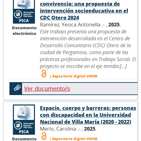
convivencia: una propuesta de
intervención socioeducativa en el
CDC Otero 2024
Ramírez, Yesica Antonella .- ,
2025
.
Documento
Este trabajo presenta una propuesta de
electrónico
intervención desarrollada en el Centro de
Desarrollo Comunitario (CDC) Otero de la
ciudad de Pergamino, como parte de las
prácticas profesionales en Trabajo Social. El
proyecto se inscribe en el eje temátic[...]
| Repositorio Digital UNVM.
Ver documento/s
Espacio, cuerpo y barreras: personas
con discapacidad en la Universidad
Nacional de Villa María (2020 - 2022)
Merlo, Carolina .- ,
2025
.
Documento
| Repositorio Digital UNVM.