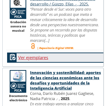
desarrollo / Güizzo, Elías .- , 2025.
“Pensar desde el Sur: voces para otro
desarrollo” es un podcast que invita a
revisar críticamente la idea de desarrollo
Grabación
desde una perspectiva nuestroamericana.
sonora no
Se propone un recorrido por las disputas
musical
históricas, teóricas y políticas que
marcaro[...]
| Repositorio Digital UNVM.
Ver ejemplares
Innovación y sostenibilidad: aportes
de las ciencias económicas ante los
desafíos y oportunidades de la
Inteligencia Artificial
Corna, Darío Rubén Juarez Gagliese,
Documento
Nadia Patricia .- ,
2025
.
electrónico
En este trabajo vamos a analizar cinco