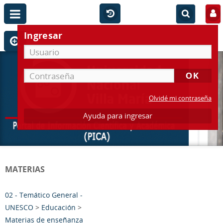
Ingresar
Olvidé mi contraseña
Ayuda para ingresar
MATERIAS
02 - Temático General -
UNESCO
>
Educación
>
Materias de enseñanza