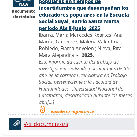
populares en tiempos de
incertidumbre que desempeñan los
Documento
educadores populares en la Escuela
electrónico
Social Suyai, Barrio Santa Marta,
período Abril-Junio, 2025
Ibarra, María Mercedes Reartes, Ana
María ; Gutierrez, Malena Valentina ;
Robledo, Fiama Anyelen ; Nieva, Rita
Mara Alejandra .- ,
2025
.
Este informe da cuenta del trabajo de
investigación realizado por alumnas de 5to
año de la carrera Licenciatura en Trabajo
Social, perteneciente a la Facultad de
Humanidades, Universidad Nacional de
Catamarca, desarrollado durante los meses
abri[...]
| Repositorio Digital UNVM.
Ver documento/s