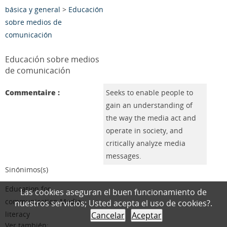
básica y general
>
Educación
sobre medios de
comunicación
Educación sobre medios
de comunicación
Commentaire :
Seeks to enable people to
gain an understanding of
the way the media act and
operate in society, and
critically analyze media
messages.
Sinónimos(s)
Education for
Las cookies aseguran el buen funcionamiento de
communication Media
nuestros servicios; Usted acepta el uso de cookies?.
literacy
Cancelar
Aceptar
Ver también: