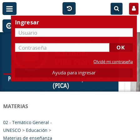
Ingresar
Olvidé mi contraseña
Ayuda para ingresar
MATERIAS
02 - Temático General -
UNESCO
>
Educación
>
Materias de enseñanza