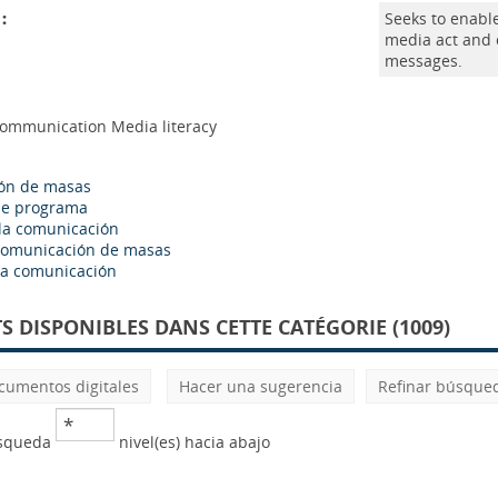
:
Seeks to enabl
media act and o
messages.
communication Media literacy
ón de masas
de programa
la comunicación
comunicación de masas
la comunicación
 DISPONIBLES DANS CETTE CATÉGORIE (1009)
cumentos digitales
Hacer una sugerencia
Refinar búsque
úsqueda
nivel(es) hacia abajo