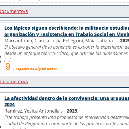
 documento/s
Los lápices siguen escribiendo: la militancia estudia
organización y resistencia en Trabajo Social en Mov
Marcantonio, Clarisa Lucia Pellegrini, Maia Tatiana .- ,
202
El objetivo general de la ponencia es exponer la experiencia d
desde un enfoque teórico-crítico, que articule las dimensiones 
o
[...]
o
| Repositorio Digital UNVM.
 documento/s
La afectividad dentro de la convivencia: una propue
2024
Ramírez, Yesica Antonella .- ,
2025
.
Este trabajo presenta una propuesta de intervención desarroll
ciudad de Pergamino, como parte de las prácticas profesionales
o