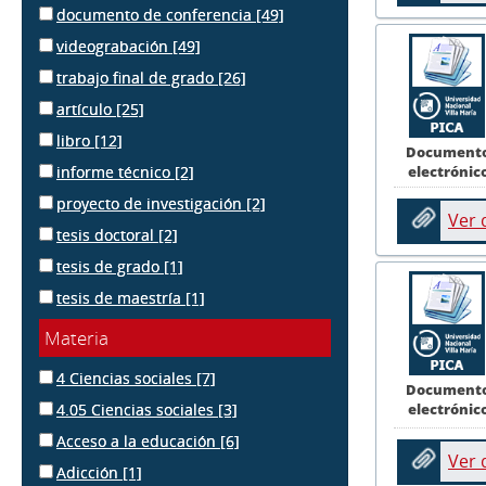
documento de conferencia
[49]
videograbación
[49]
trabajo final de grado
[26]
artículo
[25]
libro
[12]
Document
electrónic
informe técnico
[2]
proyecto de investigación
[2]
Ver
tesis doctoral
[2]
tesis de grado
[1]
tesis de maestría
[1]
Materia
4 Ciencias sociales
[7]
Document
electrónic
4.05 Ciencias sociales
[3]
Acceso a la educación
[6]
Ver
Adicción
[1]