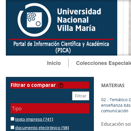
Inicio
Colecciones Especial
filtrar o comparar
MATERIAS
02 - Temático 
enseñanza bási
Tipo
comunicación
texto impreso
[741]
Educación so
documento electrónico
[98]