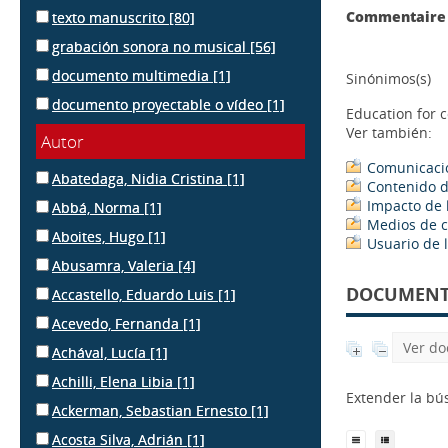
Commentaire 
texto manuscrito
[80]
grabación sonora no musical
[56]
documento multimedia
[1]
Sinónimos(s)
documento proyectable o vídeo
[1]
Education for 
Ver también:
Autor
Comunicaci
Abatedaga, Nidia Cristina
[1]
Contenido 
Impacto de 
Abbá, Norma
[1]
Medios de 
Aboites, Hugo
[1]
Usuario de 
Abusamra, Valeria
[4]
DOCUMENTS
Accastello, Eduardo Luis
[1]
Acevedo, Fernanda
[1]
Ver do
Achával, Lucía
[1]
Achilli, Elena Libia
[1]
Extender la b
Ackerman, Sebastian Ernesto
[1]
Acosta Silva, Adrián
[1]