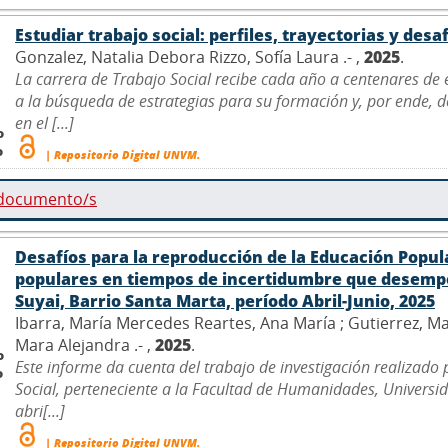
Estudiar trabajo social: perfiles, trayectorias y desa
Gonzalez, Natalia Debora Rizzo, Sofía Laura .- ,
2025
.
La carrera de Trabajo Social recibe cada año a centenares de
a la búsqueda de estrategias para su formación y, por ende, 
en el [...]
o
o
| Repositorio Digital UNVM.
 documento/s
Desafíos para la reproducción de la Educación Popul
populares en tiempos de incertidumbre que desempe
Suyai, Barrio Santa Marta, período Abril-Junio, 2025
Ibarra, María Mercedes Reartes, Ana María ; Gutierrez, Ma
Mara Alejandra .- ,
2025
.
o
Este informe da cuenta del trabajo de investigación realizado
o
Social, perteneciente a la Facultad de Humanidades, Univers
abri[...]
| Repositorio Digital UNVM.