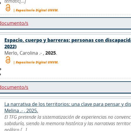
temátic[...]
o
| Repositorio Digital UNVM.
 documento/s
Espacio, cuerpo y barreras: personas con discapacida
2022)
Merlo, Carolina .- ,
2025
.
| Repositorio Digital UNVM.
o
o
 documento/s
La narrativa de los territorios: una clave para pensar y 
Melina .- , 2025.
El TFG pretende la sistematización de experiencias no convenc
sabiduría, siendo la memoria histórica y las narrativas territo
político [...]