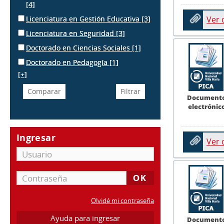
[4]
Licenciatura en Gestión Educativa
[3]
Ver
Licenciatura en Seguridad
[3]
Doctorado en Ciencias Sociales
[1]
Doctorado en Pedagogía
[1]
[+]
Document
electrónic
Ingresar
Ver
Olvidé mi contraseña
Ayuda para ingresar
Document