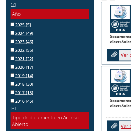
[+]
Año
2025
[5]
2024
[49]
Document
2023
[46]
electrónic
2022
[55]
Ver
2021
[22]
2020
[17]
2019
[14]
2018
[30]
2017
[15]
Document
2016
[45]
electrónic
[+]
Tipo de documento en Acceso
Abierto
Ver