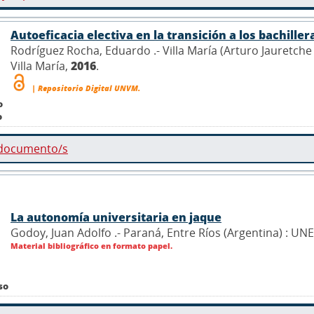
Autoeficacia electiva en la transición a los bachille
Rodríguez Rocha, Eduardo .- Villa María (Arturo Jauretche
Villa María,
2016
.
| Repositorio Digital UNVM.
o
o
 documento/s
La autonomía universitaria en jaque
Godoy, Juan Adolfo .- Paraná, Entre Ríos (Argentina) : UN
Material bibliográfico en formato papel.
so