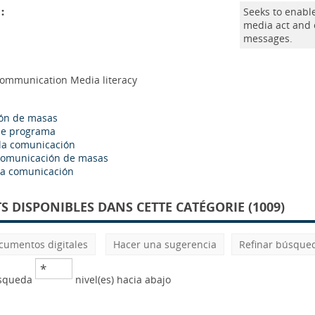
:
Seeks to enabl
media act and o
messages.
communication Media literacy
ón de masas
de programa
la comunicación
comunicación de masas
la comunicación
 DISPONIBLES DANS CETTE CATÉGORIE (1009)
cumentos digitales
Hacer una sugerencia
Refinar búsque
úsqueda
nivel(es) hacia abajo