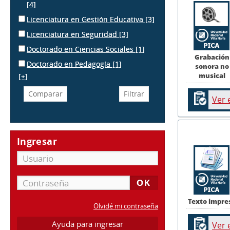
[4]
Licenciatura en Gestión Educativa
[3]
Licenciatura en Seguridad
[3]
Doctorado en Ciencias Sociales
[1]
Grabación
Doctorado en Pedagogía
[1]
sonora no
musical
[+]
Ver 
Ingresar
Texto impre
Olvidé mi contraseña
Ayuda para ingresar
Ver 