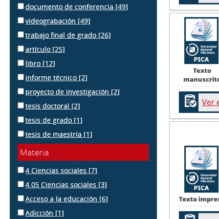
documento de conferencia
[49]
videograbación
[49]
trabajo final de grado
[26]
artículo
[25]
libro
[12]
Texto
informe técnico
[2]
manuscrit
proyecto de investigación
[2]
Ver 
tesis doctoral
[2]
tesis de grado
[1]
tesis de maestría
[1]
Materia
4 Ciencias sociales
[7]
4.05 Ciencias sociales
[3]
Acceso a la educación
[6]
Texto impre
Adicción
[1]