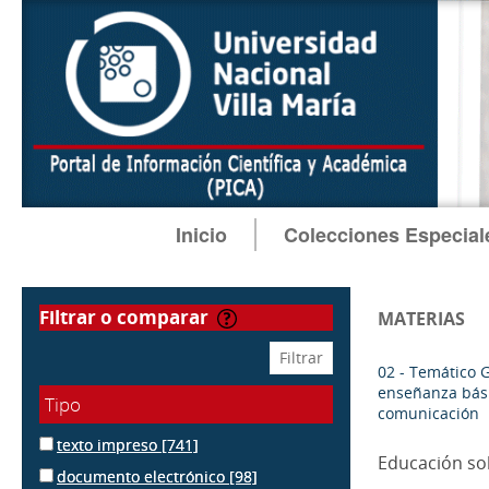
Inicio
Colecciones Especial
filtrar o comparar
MATERIAS
02 - Temático 
enseñanza bási
Tipo
comunicación
texto impreso
[741]
Educación so
documento electrónico
[98]