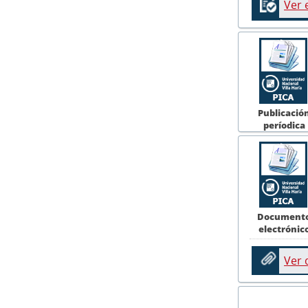
Ver 
Publicació
períodica
Document
electrónic
Ver