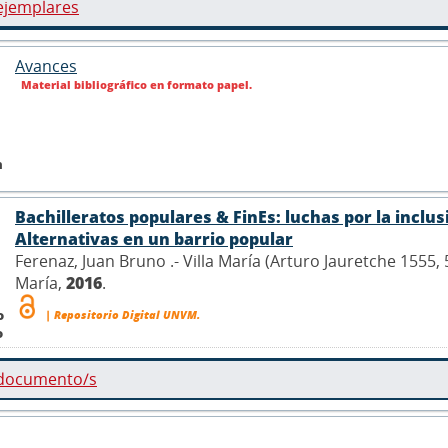
ejemplares
Avances
Material bibliográfico en formato papel.
n
Bachilleratos populares & FinEs: luchas por la inclus
Alternativas en un barrio popular
Ferenaz, Juan Bruno .- Villa María (Arturo Jauretche 1555,
María,
2016
.
o
| Repositorio Digital UNVM.
o
 documento/s