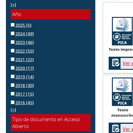
[+]
Año
2025
[5]
2024
[49]
2023
[46]
Texto impre
2022
[55]
2021
[22]
Ver 
2020
[17]
2019
[14]
2018
[30]
2017
[15]
2016
[45]
[+]
Texto
manuscrit
Tipo de documento en Acceso
Abierto
Ver 