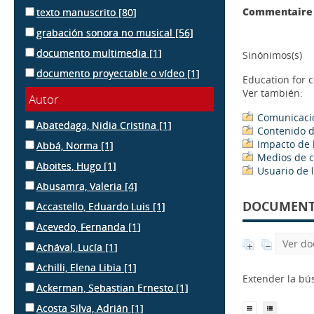
Commentaire 
texto manuscrito
[80]
grabación sonora no musical
[56]
documento multimedia
[1]
Sinónimos(s)
documento proyectable o vídeo
[1]
Education for 
Ver también:
Autor
Comunicaci
Abatedaga, Nidia Cristina
[1]
Contenido 
Impacto de 
Abbá, Norma
[1]
Medios de 
Aboites, Hugo
[1]
Usuario de 
Abusamra, Valeria
[4]
DOCUMENTS
Accastello, Eduardo Luis
[1]
Acevedo, Fernanda
[1]
Ver do
Achával, Lucía
[1]
Achilli, Elena Libia
[1]
Extender la b
Ackerman, Sebastian Ernesto
[1]
Acosta Silva, Adrián
[1]