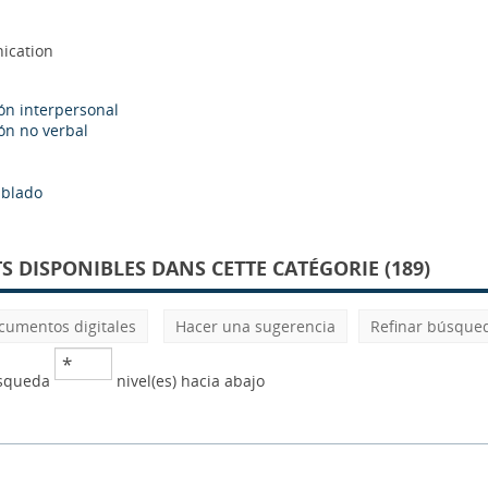
ication
n interpersonal
n no verbal
ablado
 DISPONIBLES DANS CETTE CATÉGORIE (189)
cumentos digitales
Hacer una sugerencia
Refinar búsque
úsqueda
nivel(es) hacia abajo