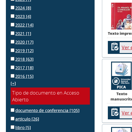
2024
[8]
2023
[4]
2022
[14]
2021
[1]
Texto impre
2020
[17]
Ver 
2019
[12]
2018
[63]
2017
[18]
2016
[15]
[+]
Tipo de documento en Acceso
Texto
Abierto
manuscrit
documento de conferencia
[105]
Ver 
artículo
[26]
libro
[5]