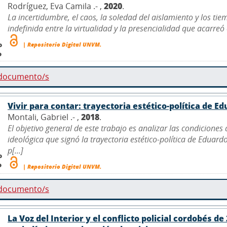
Rodríguez, Eva Camila .- ,
2020
.
La incertidumbre, el caos, la soledad del aislamiento y los ti
indefinida entre la virtualidad y la presencialidad que acarreó e
o
| Repositorio Digital UNVM.
o
 documento/s
Vivir para contar: trayectoria estético-política de E
Montali, Gabriel .- ,
2018
.
El objetivo general de este trabajo es analizar las condiciones
ideológica que signó la trayectoria estético-política de Edua
p[...]
o
o
| Repositorio Digital UNVM.
 documento/s
La Voz del Interior y el conflicto policial cordobés d