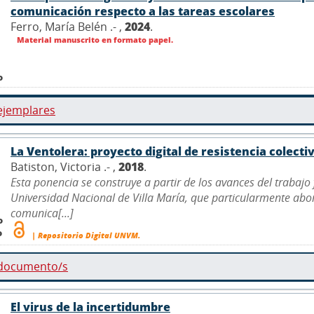
comunicación respecto a las tareas escolares
Ferro, María Belén .- ,
2024
.
Material manuscrito en formato papel.
o
ejemplares
La Ventolera: proyecto digital de resistencia colecti
Batiston, Victoria .- ,
2018
.
Esta ponencia se construye a partir de los avances del trabajo 
Universidad Nacional de Villa María, que particularmente abo
comunica[...]
o
o
| Repositorio Digital UNVM.
 documento/s
El virus de la incertidumbre