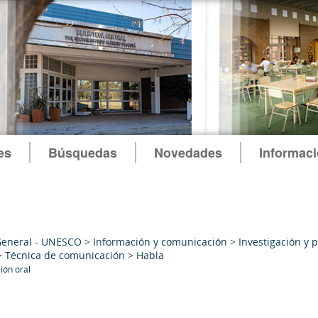
es
Búsquedas
Novedades
Informac
General - UNESCO
>
Información y comunicación
>
Investigación y 
>
Técnica de comunicación
>
Habla
ión oral