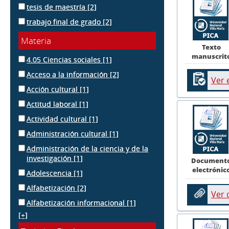
tesis de maestría
[2]
trabajo final de grado
[2]
Materia
Texto
manuscrit
4.05 Ciencias sociales
[1]
Acceso a la información
[2]
Ver 
Acción cultural
[1]
Actitud laboral
[1]
Actividad cultural
[1]
Administración cultural
[1]
Administración de la ciencia y de la
investigación
[1]
Document
electrónic
Adolescencia
[1]
Alfabetización
[2]
Ver
Alfabetización informacional
[1]
[+]