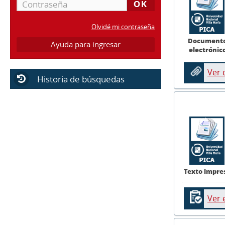
Olvidé mi contraseña
Document
Ayuda para ingresar
electrónic
Ver
Historia de búsquedas
Texto impre
Ver 