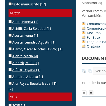
Sinónimos(s)
texto manuscrito
[17]
Verbal commun
Autor
Ver también:
Abbá, Norma
[1]
Comunicació
Comunicació
Achilli, Carla Soledad
[1]
Discurso
Acosta, Ivana
[1]
Fonética
Lenguaje h
Acosta, Leandro Agustín
[1]
Oratoria
Alamo, Oscar Nicolás (1959-)
[1]
Alaniz, María
[4]
DOCUMENTS
Alberdi, M. C.
[1]
Alfaro, Dayana
[1]
Ver do
Almeira, Alberto
[1]
Extender la b
Alor Rojas, Beatriz Isabel
[1]
[+]
Año
2025
[1]