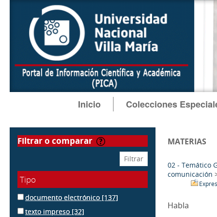
Inicio
Colecciones Especial
filtrar o comparar
MATERIAS
02 - Temático 
comunicación
Tipo
Expres
documento electrónico
[137]
Habla
texto impreso
[32]