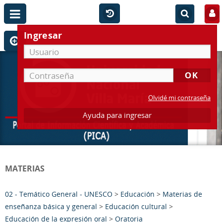
Ingresar
Olvidé mi contraseña
Ayuda para ingresar
MATERIAS
02 - Temático General - UNESCO
>
Educación
>
Materias de
enseñanza básica y general
>
Educación cultural
>
Educación de la expresión oral
>
Oratoria