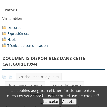
Oratoria
Ver también:
Discurso
Expresión oral
Habla
Técnica de comunicación
DOCUMENTS DISPONIBLES DANS CETTE
CATÉGORIE (994)
Ver documentos digitales
Hacer una sugerencia
Refinar búsqueda
Las cookies aseguran el buen funcionamiento de
Búsqueda en fuentes externas
nuestros servicios; Usted acepta el uso de cookies?.
Cancelar
Aceptar