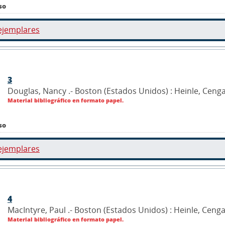
so
ejemplares
3
Douglas, Nancy .- Boston (Estados Unidos) : Heinle, Ceng
Material bibliográfico en formato papel.
so
ejemplares
4
MacIntyre, Paul .- Boston (Estados Unidos) : Heinle, Ceng
Material bibliográfico en formato papel.