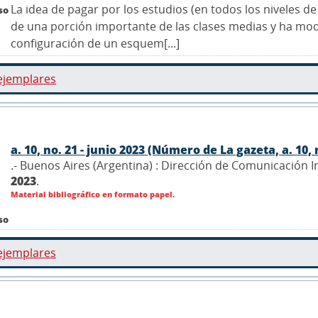
La idea de pagar por los estudios (en todos los niveles d
so
de una porción importante de las clases medias y ha modi
configuración de un esquem[...]
ejemplares
a. 10, no. 21 - junio 2023 (Número de La gazeta, a. 10, 
.- Buenos Aires (Argentina) : Dirección de Comunicación 
2023
.
Material bibliográfico en formato papel.
so
ejemplares