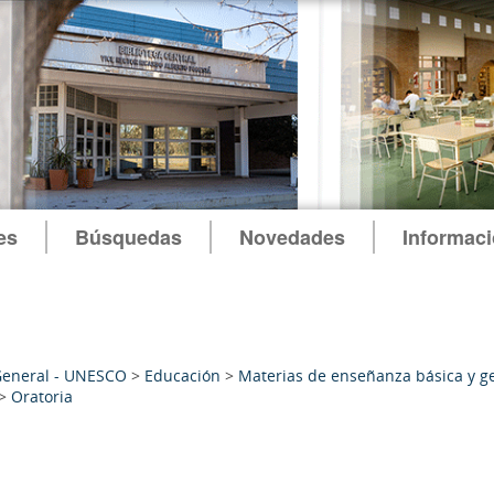
es
Búsquedas
Novedades
Informac
General - UNESCO
>
Educación
>
Materias de enseñanza básica y g
>
Oratoria