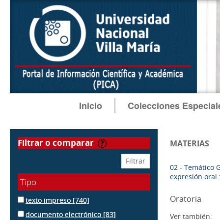
Inicio
Colecciones Especial
filtrar o comparar
MATERIAS
02 - Temático 
expresión oral
Tipo
Oratoria
texto impreso
[740]
documento electrónico
[83]
Ver también: