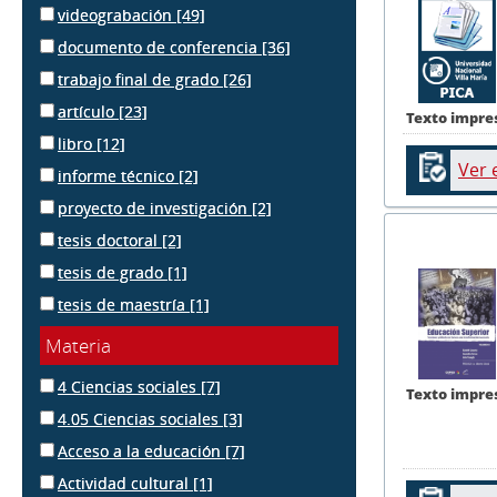
videograbación
[49]
documento de conferencia
[36]
trabajo final de grado
[26]
artículo
[23]
Texto impre
libro
[12]
Ver 
informe técnico
[2]
proyecto de investigación
[2]
tesis doctoral
[2]
tesis de grado
[1]
tesis de maestría
[1]
Materia
4 Ciencias sociales
[7]
Texto impre
4.05 Ciencias sociales
[3]
Acceso a la educación
[7]
Actividad cultural
[1]