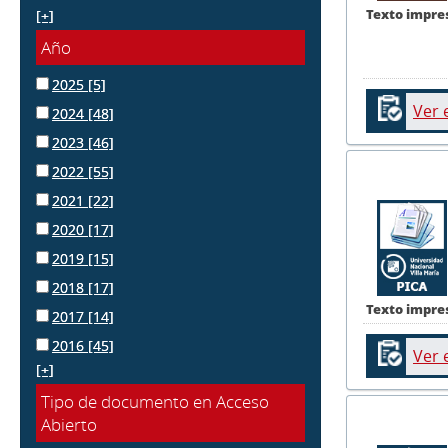
Texto impre
[+]
Año
2025
[5]
Ver 
2024
[48]
2023
[46]
2022
[55]
2021
[22]
2020
[17]
2019
[15]
2018
[17]
Texto impre
2017
[14]
2016
[45]
Ver 
[+]
Tipo de documento en Acceso
Abierto