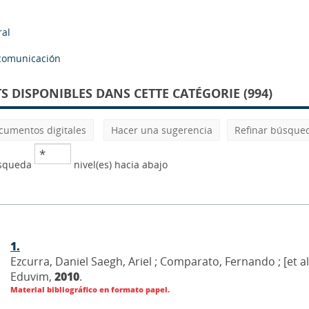
ral
comunicación
 DISPONIBLES DANS CETTE CATÉGORIE (994)
cumentos digitales
Hacer una sugerencia
Refinar búsque
úsqueda
nivel(es) hacia abajo
1.
Ezcurra, Daniel Saegh, Ariel ; Comparato, Fernando ; [et al.
Eduvim,
2010
.
Material bibliográfico en formato papel.