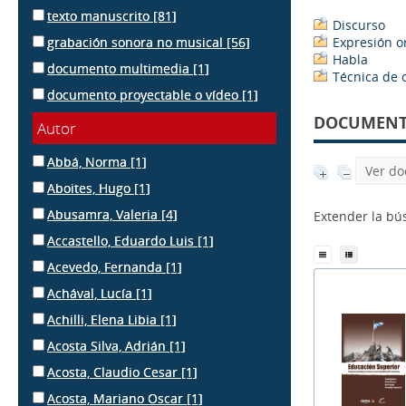
texto manuscrito
[81]
Discurso
grabación sonora no musical
[56]
Expresión o
Habla
documento multimedia
[1]
Técnica de 
documento proyectable o vídeo
[1]
DOCUMENTS
Autor
Abbá, Norma
[1]
Ver do
Aboites, Hugo
[1]
Abusamra, Valeria
[4]
Extender la b
Accastello, Eduardo Luis
[1]
Acevedo, Fernanda
[1]
Achával, Lucía
[1]
Achilli, Elena Libia
[1]
Acosta Silva, Adrián
[1]
Acosta, Claudio Cesar
[1]
Acosta, Mariano Oscar
[1]