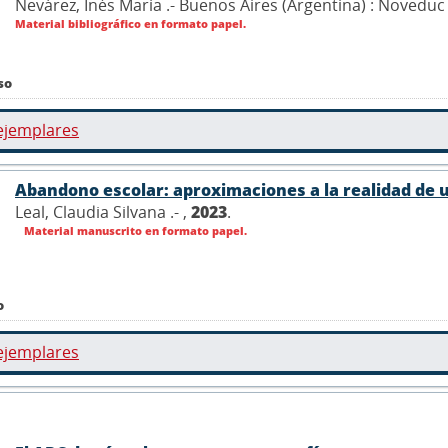
Nevárez, Inés María .- Buenos Aires (Argentina) : Novedu
Material bibliográfico en formato papel.
so
ejemplares
Abandono escolar: aproximaciones a la realidad de u
Leal, Claudia Silvana .- ,
2023
.
Material manuscrito en formato papel.
o
ejemplares