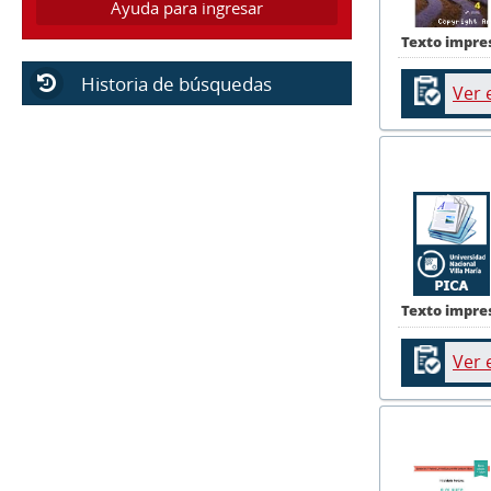
Ayuda para ingresar
Texto impre
Historia de búsquedas
Ver 
Texto impre
Ver 