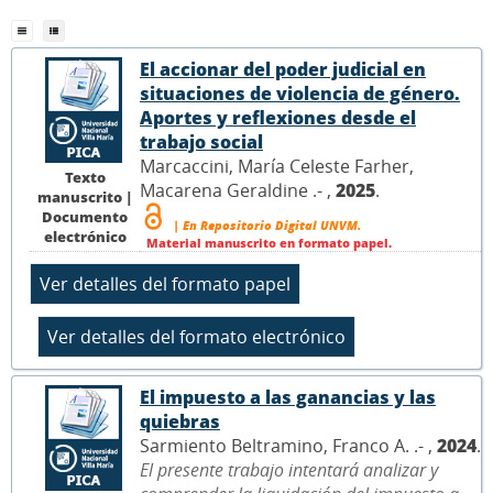
El accionar del poder judicial en
situaciones de violencia de género.
Aportes y reflexiones desde el
trabajo social
Marcaccini, María Celeste Farher,
Texto
Macarena Geraldine .- ,
2025
.
manuscrito |
Documento
| En Repositorio Digital UNVM.
electrónico
Material manuscrito en formato papel.
El impuesto a las ganancias y las
quiebras
Sarmiento Beltramino, Franco A. .- ,
2024
.
El presente trabajo intentará analizar y