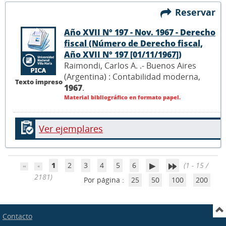
Reservar
Año XVII N° 197 - Nov. 1967 - Derecho
fiscal (Número de Derecho fiscal,
Año XVII N° 197 [01/11/1967])
Raimondi, Carlos A. .- Buenos Aires
(Argentina) : Contabilidad moderna,
Texto impreso
1967
.
Material bibliográfico en formato papel.
Ver ejemplares
1
2
3
4
5
6
(1 - 15 /
2181)
Por página :
25
50
100
200
Contacto