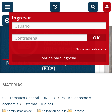
Ingresar
Olvidé mi contraseña
Ayuda para ingresar
MATERIAS
02 - Temático General - UNESCO
>
Política, derecho y
economía
>
Sistemas jurídicos
Administración de
Aplicación de la ley
Derecho