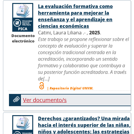
La evaluación formativa como
herramienta para mejorar la
enseñanza y el aprendizaje en
ciencias económicas
Catini, Laura Liliana .- ,
2025
.
Documento
Este trabajo se propone reflexionar sobre el
electrónico
concepto de evaluación y superar la
concepción tradicional centrada en la
acreditación, incorporando un sentido
formativo y colaborativo que contribuya a
su posterior función acreditadora. A través
de[...]
| Repositorio Digital UNVM.
Ver documento/s
Derechos ¿garantizados? Una mirada
hacia el interés superior de las niñas,
niños y adolescentes: las estrategias