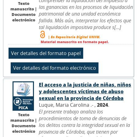
comprender la liquidación del impuesto a
Texto
las ganancias en los procesos de liquidación
manuscrito |
patrimonial de una unidad económica
Documento
electrónico
fallida. Más aún, interpretar los efectos que
tal liquidación impositiva produce s[...]
| En Repositorio Digital UNVM.
Material manuscrito en formato papel.
El acceso a la justicia de niñas, niños
y adolescentes víctimas de abuso
sexual en la provincia de Córdoba
Luque, Maria Carolina .- ,
2024
.
El presente trabajo analiza los
Texto
procedimientos de toma de denuncias de
manuscrito |
los delitos contra la integridad sexual en la
Documento
electrónico
provincia de Córdoba, que tienen por