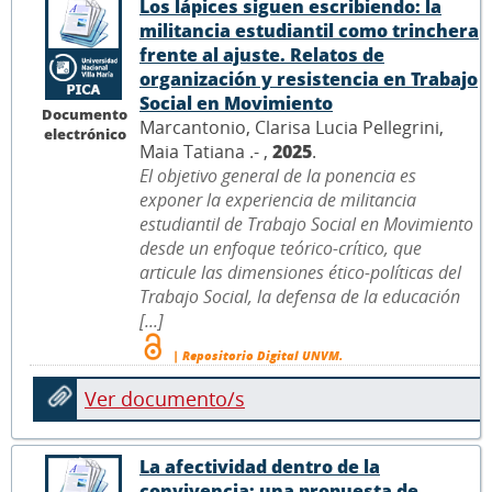
Los lápices siguen escribiendo: la
militancia estudiantil como trinchera
frente al ajuste. Relatos de
organización y resistencia en Trabajo
Social en Movimiento
Documento
Marcantonio, Clarisa Lucia Pellegrini,
electrónico
Maia Tatiana .- ,
2025
.
El objetivo general de la ponencia es
exponer la experiencia de militancia
estudiantil de Trabajo Social en Movimiento
desde un enfoque teórico-crítico, que
articule las dimensiones ético-políticas del
Trabajo Social, la defensa de la educación
[...]
| Repositorio Digital UNVM.
Ver documento/s
La afectividad dentro de la
convivencia: una propuesta de