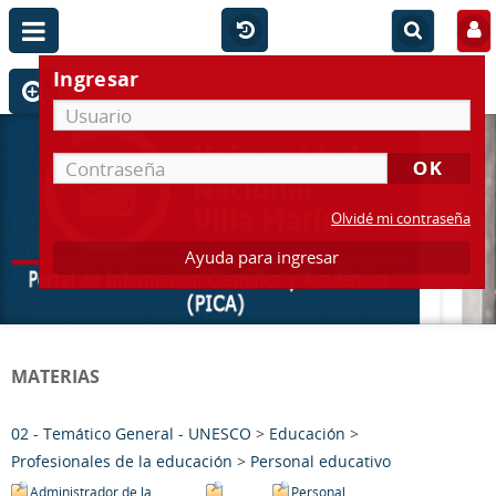
Ingresar
Olvidé mi contraseña
Ayuda para ingresar
MATERIAS
02 - Temático General - UNESCO
>
Educación
>
Profesionales de la educación
>
Personal educativo
Administrador de la
Personal