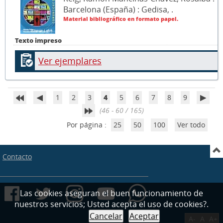
Barcelona (España) : Gedisa,
.
Material bibliográfico en formato papel.
Texto impreso
Ver ejemplares
1
2
3
4
5
6
7
8
9
(46 - 60 / 165)
Por página :
25
50
100
Ver todo
Contacto
Las cookies aseguran el buen funcionamiento de
nuestros servicios; Usted acepta el uso de cookies?.
Cancelar
Aceptar
A-
A
A+