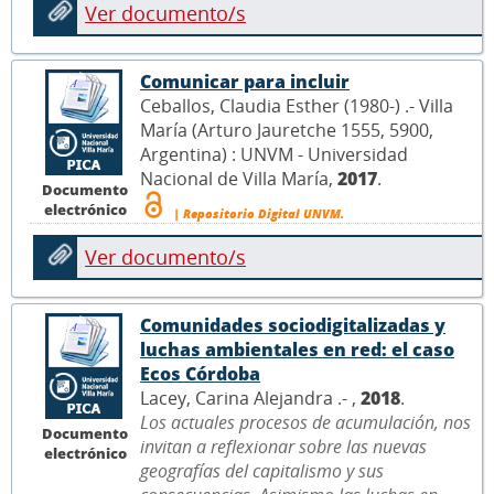
Ver documento/s
Comunicar para incluir
Ceballos, Claudia Esther (1980-) .- Villa
María (Arturo Jauretche 1555, 5900,
Argentina) : UNVM - Universidad
Nacional de Villa María,
2017
.
Documento
electrónico
| Repositorio Digital UNVM.
Ver documento/s
Comunidades sociodigitalizadas y
luchas ambientales en red: el caso
Ecos Córdoba
Lacey, Carina Alejandra .- ,
2018
.
Los actuales procesos de acumulación, nos
Documento
invitan a reflexionar sobre las nuevas
electrónico
geografías del capitalismo y sus