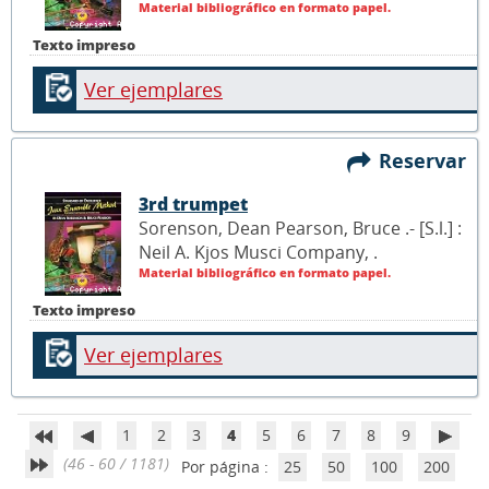
Material bibliográfico en formato papel.
Texto impreso
Ver ejemplares
Reservar
3rd trumpet
Sorenson, Dean Pearson, Bruce .- [S.l.] :
Neil A. Kjos Musci Company,
.
Material bibliográfico en formato papel.
Texto impreso
Ver ejemplares
1
2
3
4
5
6
7
8
9
(46 - 60 / 1181)
Por página :
25
50
100
200