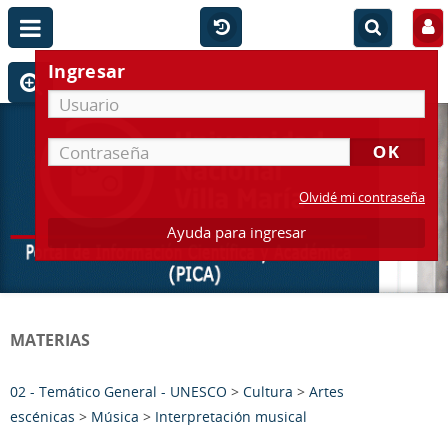
Ingresar
Olvidé mi contraseña
Ayuda para ingresar
MATERIAS
02 - Temático General - UNESCO
>
Cultura
>
Artes
escénicas
>
Música
>
Interpretación musical