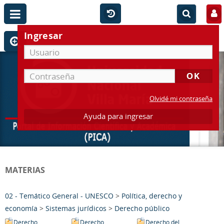
Ingresar
Olvidé mi contraseña
Ayuda para ingresar
MATERIAS
02 - Temático General - UNESCO
>
Política, derecho y
economía
>
Sistemas jurídicos
>
Derecho público
Derecho
Derecho
Derecho del