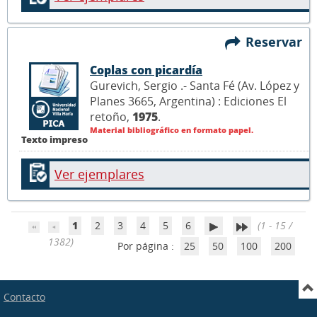
Reservar
Coplas con picardía
Gurevich, Sergio .- Santa Fé (Av. López y
Planes 3665, Argentina) : Ediciones El
retoño,
1975
.
Material bibliográfico en formato papel.
Texto impreso
Ver ejemplares
1
2
3
4
5
6
(1 - 15 /
1382)
Por página :
25
50
100
200
Contacto