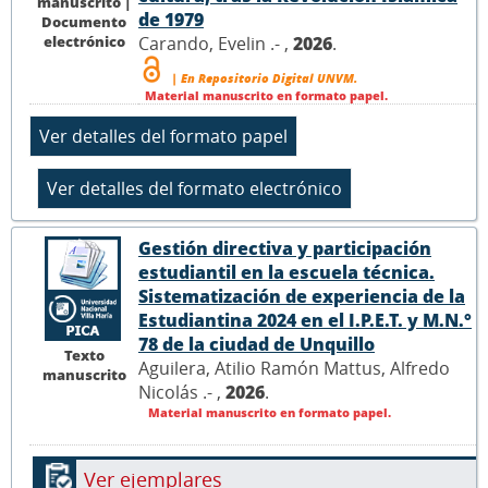
manuscrito |
de 1979
Documento
electrónico
Carando, Evelin .- ,
2026
.
| En Repositorio Digital UNVM.
Material manuscrito en formato papel.
Gestión directiva y participación
estudiantil en la escuela técnica.
Sistematización de experiencia de la
Estudiantina 2024 en el I.P.E.T. y M.N.°
78 de la ciudad de Unquillo
Texto
Aguilera, Atilio Ramón Mattus, Alfredo
manuscrito
Nicolás .- ,
2026
.
Material manuscrito en formato papel.
Ver ejemplares