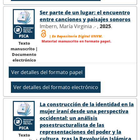
Ser parte de un lugar: el encuentro
entre canciones y paisajes sonoros
Imbern, María Virginia .- ,
2025
.
| En Repositorio Digital UNVM.
Material manuscrito en formato papel.
Texto
manuscrito |
Documento
electrónico
La construcción de la identidad en la
mujer iraní desde una perspectiva
occidental: un análisis
posestructuralista de las
representaciones del poder y la
Texto
cultura, tras la Revolución Islámica