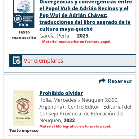
Divergencias y convergencias entre
el Popol Vuh de Adrián Recinos y el
Pop Wuj de Adrián Chávez:
traducciones del libro sagrado de la
cultura maya-quiché
Texto
García, Perla .- ,
2025
.
manuscrito
Material manuscrito en formato papel.
Ver ejemplares
Reservar
Prohibido olvidar
Rolla, Mercedes .- Neuquén (8300,
Argentina) : Centro Editor - Editorial del
Consejo Provincial de Educación del
Neuquén,
2022
.
Material bibliográfico en formato papel.
Texto impreso