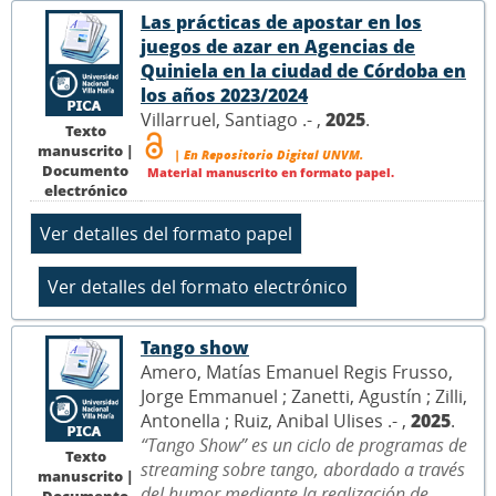
Las prácticas de apostar en los
juegos de azar en Agencias de
Quiniela en la ciudad de Córdoba en
los años 2023/2024
Villarruel, Santiago .- ,
2025
.
Texto
manuscrito |
| En Repositorio Digital UNVM.
Documento
Material manuscrito en formato papel.
electrónico
Tango show
Amero, Matías Emanuel Regis Frusso,
Jorge Emmanuel ; Zanetti, Agustín ; Zilli,
Antonella ; Ruiz, Anibal Ulises .- ,
2025
.
“Tango Show” es un ciclo de programas de
Texto
streaming sobre tango, abordado a través
manuscrito |
del humor mediante la realización de
Documento