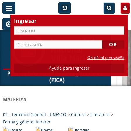
Ingresar
Olvidé mi contraseña
Ayuda para ingresar
MATERIAS
02 - Temático General - UNESCO
>
Cultura
>
Literatura
>
Forma y género literario
Discurso
Drama
Literatura