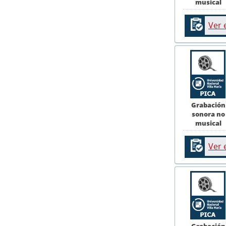
musical
Ver 
Grabación
sonora no
musical
Ver 
Grabación