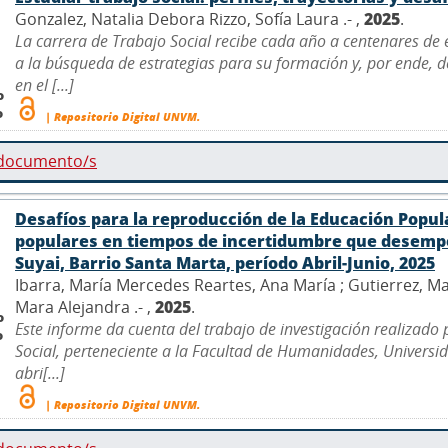
Gonzalez, Natalia Debora Rizzo, Sofía Laura .- ,
2025
.
La carrera de Trabajo Social recibe cada año a centenares de
a la búsqueda de estrategias para su formación y, por ende, 
en el [...]
o
o
| Repositorio Digital UNVM.
 documento/s
Desafíos para la reproducción de la Educación Popul
populares en tiempos de incertidumbre que desempe
Suyai, Barrio Santa Marta, período Abril-Junio, 2025
Ibarra, María Mercedes Reartes, Ana María ; Gutierrez, Ma
Mara Alejandra .- ,
2025
.
o
Este informe da cuenta del trabajo de investigación realizado
o
Social, perteneciente a la Facultad de Humanidades, Univers
abri[...]
| Repositorio Digital UNVM.