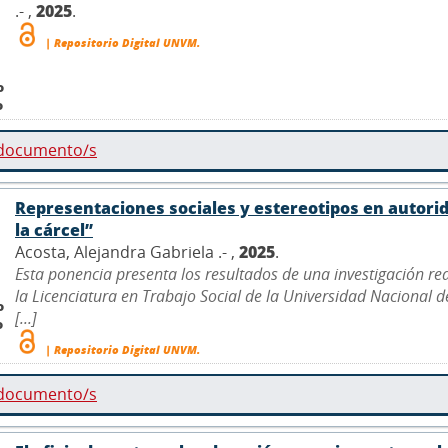
.- ,
2025
.
| Repositorio Digital UNVM.
o
o
 documento/s
Representaciones sociales y estereotipos en autor
la cárcel”
Acosta, Alejandra Gabriela .- ,
2025
.
Esta ponencia presenta los resultados de una investigación r
la Licenciatura en Trabajo Social de la Universidad Nacional 
o
[...]
o
| Repositorio Digital UNVM.
 documento/s