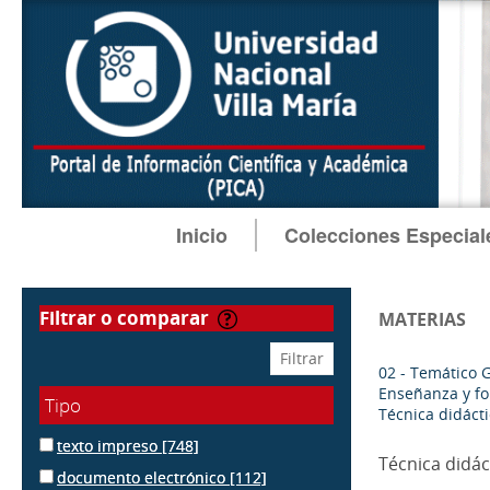
Inicio
Colecciones Especial
filtrar o comparar
MATERIAS
02 - Temático 
Enseñanza y f
Tipo
Técnica didáct
texto impreso
[748]
Técnica didác
documento electrónico
[112]