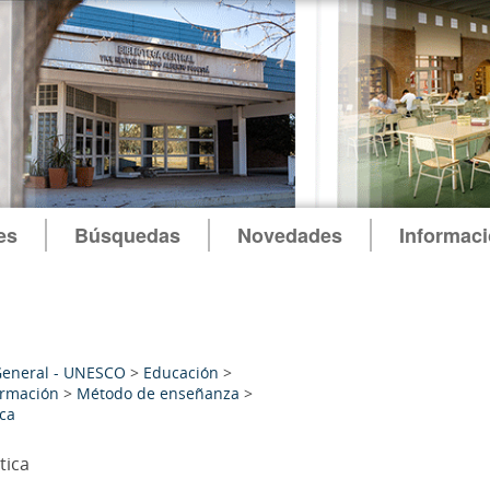
es
Búsquedas
Novedades
Informac
General - UNESCO
>
Educación
>
ormación
>
Método de enseñanza
>
ica
tica