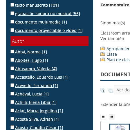
Commentaire 
texto manuscrito
[101]
grabación sonora no musical
[56]
documento multimedia
[1]
Sinónimos(s)
documento proyectable o vídeo
[1]
Classroom arr
Ver también:
Autor
Agrupamient
Abbá, Norma
[1]
Clase
Plan de cla
Aboites, Hugo
[1]
Abusamra, Valeria
[4]
DOCUMENTS
Accastello, Eduardo Luis
[1]
Acevedo, Fernanda
[1]
Ver do
Achával, Lucía
[1]
Achilli, Elena Libia
[1]
Extender la b
Aciar, Marta Jorgelina
[1]
Acosta Silva, Adrián
[1]
Acosta, Claudio Cesar
[1]