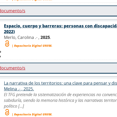
 documento/s
Espacio, cuerpo y barreras: personas con discapacida
2022)
Merlo, Carolina .- ,
2025
.
| Repositorio Digital UNVM.
o
o
 documento/s
La narrativa de los territorios: una clave para pensar y 
Melina .- , 2025.
El TFG pretende la sistematización de experiencias no convenc
sabiduría, siendo la memoria histórica y las narrativas territo
político [...]
| Repositorio Digital UNVM.