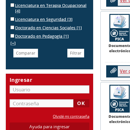
Ver
Licenciatura en Terapia Ocupacional
[4]
Licenciatura en Seguridad
[3]
Doctorado en Ciencias Sociales
[1]
Doctorado en Pedagogía
[1]
[+]
Document
electrónic
Ver
Ingresar
Document
Olvidé mi contraseña
electrónic
Ayuda para ingresar