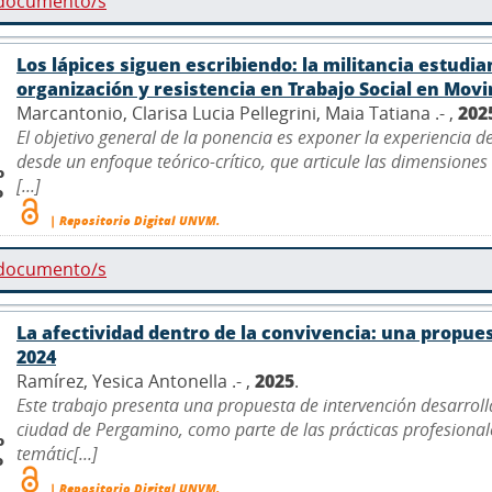
 documento/s
Los lápices siguen escribiendo: la militancia estudia
organización y resistencia en Trabajo Social en Mov
Marcantonio, Clarisa Lucia Pellegrini, Maia Tatiana .- ,
202
El objetivo general de la ponencia es exponer la experiencia d
desde un enfoque teórico-crítico, que articule las dimensiones 
o
[...]
o
| Repositorio Digital UNVM.
 documento/s
La afectividad dentro de la convivencia: una propue
2024
Ramírez, Yesica Antonella .- ,
2025
.
Este trabajo presenta una propuesta de intervención desarroll
ciudad de Pergamino, como parte de las prácticas profesionales
o
temátic[...]
o
| Repositorio Digital UNVM.