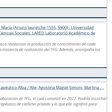
a María (Arturo Jauretche 1555, 5900) : Universidad
 Ciencias Sociales. LARED Laboratorio Académico de
usca revalorizar la producción de conocimiento de cada
la instancia de realización del TFG. Además, acompaña los
apéutico Alba / Aile, Agostina Magali Simoni, Martina .- ,
laboración de TFG, el cual comenzó en 2022. Podrás escuchar
apéutico de carácter privado y lo que ello significó para