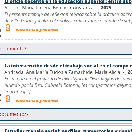
El oficio docente en la educación superior: entre su
Alonso, María Lorena Bencid, Constanza .- ,
2025
.
El presente trabajo de reflexión teórica sobre la práctica doce
de Villa María, focaliza el análisis crítico sobre el modo de sub
o
| Repositorio Digital UNVM.
o
 documento/s
La intervención desde el trabajo social en el campo 
Andrada, Ana María Eudosia Zamarbide, María Alicia .- ,
2
En el marco del proyecto de investigación “Estrategias de inter
dirigido por la Dra. Gabriela Rotondi, les compartimos algunos
educativa[...]
o
o
| Repositorio Digital UNVM.
 documento/s
Estudiar trabajo social: perfiles, trayectorias y desa