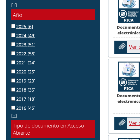
[+]
Año
2025
[6]
Document
electrónic
2024
[49]
2023
[51]
Ver
2022
[58]
2021
[24]
2020
[25]
2019
[23]
2018
[35]
Document
2017
[18]
electrónic
2016
[45]
[+]
Ver
Tipo de documento en Acceso
Abierto