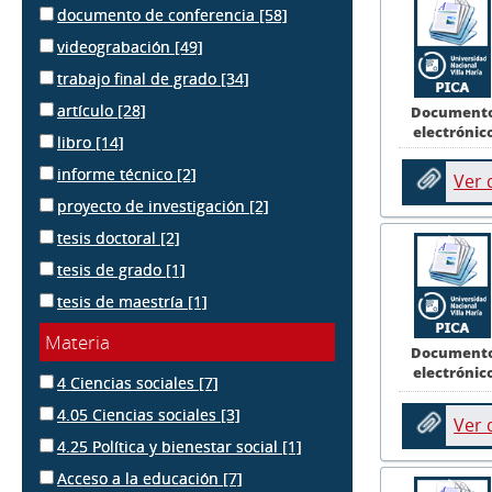
documento de conferencia
[58]
videograbación
[49]
trabajo final de grado
[34]
artículo
[28]
Document
electrónic
libro
[14]
informe técnico
[2]
Ver
proyecto de investigación
[2]
tesis doctoral
[2]
tesis de grado
[1]
tesis de maestría
[1]
Materia
Document
electrónic
4 Ciencias sociales
[7]
4.05 Ciencias sociales
[3]
Ver
4.25 Política y bienestar social
[1]
Acceso a la educación
[7]