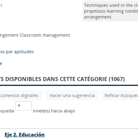
:
Techniques used in the cl
propitious learning condit
arrangement.
angement Classroom management
o por aptitudes
se
 DISPONIBLES DANS CETTE CATÉGORIE (1067)
cumentos digitales
Hacer una sugerencia
Refinar búsque
úsqueda
nivel(es) hacia abajo
Eje 2. Educación