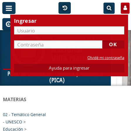
Ingresar
Olvidé mi contraseña
Ayuda para ingresar
MATERIAS
02 - Temático General
- UNESCO
>
Educación
>