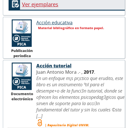
Ver ejemplares
Acción educativa
Material bibliográfico en formato papel.
Publicación
períodica
Acción tutorial
Juan Antonio Mora .- ,
2017
.
En un enfoque m¡s pr¡ctico que erudito, este
libro es un instrumento ºtil para el
desempe+o de la funci3n tutorial, donde se
Documento
ofrecen los elementos psicopedag3gicos que
electrónico
sirven de soporte para la acci3n
fundamental del tutor y sin los cuales ©sta
[...]
| Repositorio Digital UNVM.