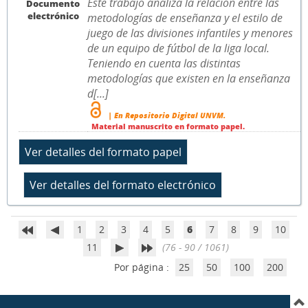
Este trabajo analiza la relación entre las
Documento
electrónico
metodologías de enseñanza y el estilo de
juego de las divisiones infantiles y menores
de un equipo de fútbol de la liga local.
Teniendo en cuenta las distintas
metodologías que existen en la enseñanza
d[...]
| En Repositorio Digital UNVM.
Material manuscrito en formato papel.
1
2
3
4
5
6
7
8
9
10
11
(76 - 90 / 1061)
Por página :
25
50
100
200