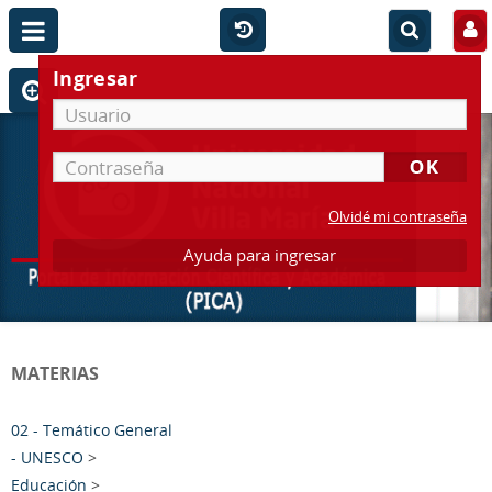
Ingresar
Olvidé mi contraseña
Ayuda para ingresar
MATERIAS
02 - Temático General
- UNESCO
>
Educación
>