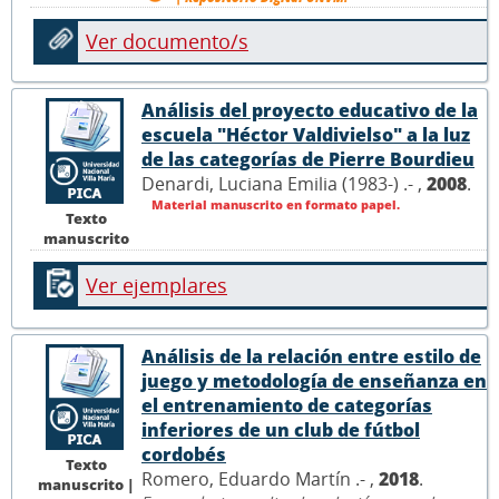
Ver documento/s
Análisis del proyecto educativo de la
escuela "Héctor Valdivielso" a la luz
de las categorías de Pierre Bourdieu
Denardi, Luciana Emilia (1983-) .- ,
2008
.
Material manuscrito en formato papel.
Texto
manuscrito
Ver ejemplares
Análisis de la relación entre estilo de
juego y metodología de enseñanza en
el entrenamiento de categorías
inferiores de un club de fútbol
cordobés
Texto
Romero, Eduardo Martín .- ,
2018
.
manuscrito |