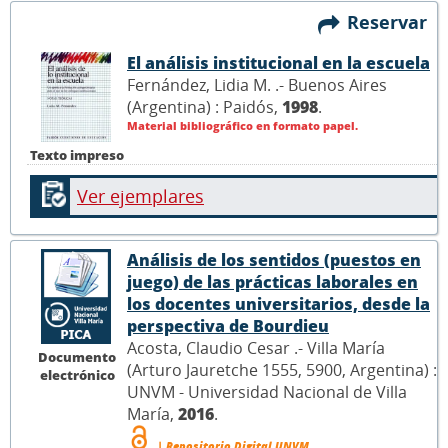
Reservar
El análisis institucional en la escuela
Fernández, Lidia M. .- Buenos Aires
(Argentina) : Paidós,
1998
.
Material bibliográfico en formato papel.
Texto impreso
Ver ejemplares
Análisis de los sentidos (puestos en
juego) de las prácticas laborales en
los docentes universitarios, desde la
perspectiva de Bourdieu
Acosta, Claudio Cesar .- Villa María
Documento
(Arturo Jauretche 1555, 5900, Argentina) :
electrónico
UNVM - Universidad Nacional de Villa
María,
2016
.
| Repositorio Digital UNVM.