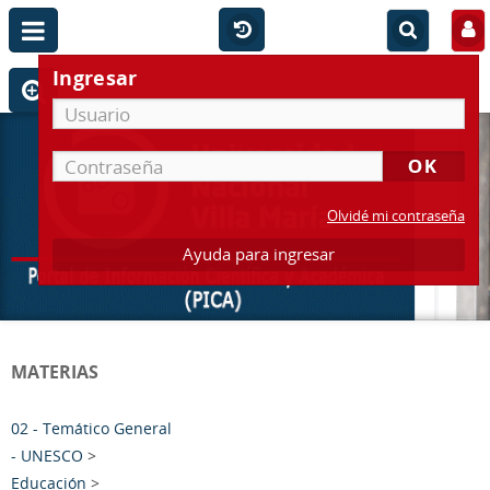
Ingresar
Olvidé mi contraseña
Ayuda para ingresar
MATERIAS
02 - Temático General
- UNESCO
>
Educación
>