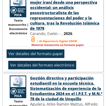
mujer iraní desde una perspectiva
occidental: un análisis
posestructuralista de las
representaciones del poder y la
Texto
cultura, tras la Revolución Islámica
manuscrito |
de 1979
Documento
electrónico
Carando, Evelin .- ,
2026
.
| En Repositorio Digital UNVM.
Material manuscrito en formato papel.
Gestión directiva y participación
estudiantil en la escuela técnica.
Sistematización de experiencia de la
Estudiantina 2024 en el I.P.E.T. y M.N.°
78 de la ciudad de Unquillo
Texto
Aguilera, Atilio Ramón Mattus, Alfredo
manuscrito