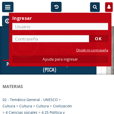
Ingresar
Olvidé mi contraseña
Ayuda para ingresar
MATERIAS
02 - Temático General - UNESCO
>
Cultura
>
Cultura
>
Cultura
>
Civilización
>
4 Ciencias sociales
>
4.25 Política y