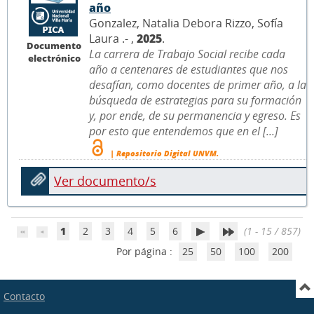
año
Gonzalez, Natalia Debora Rizzo, Sofía
Laura .- ,
2025
.
Documento
La carrera de Trabajo Social recibe cada
electrónico
año a centenares de estudiantes que nos
desafían, como docentes de primer año, a la
búsqueda de estrategias para su formación
y, por ende, de su permanencia y egreso. Es
por esto que entendemos que en el [...]
| Repositorio Digital UNVM.
Ver documento/s
1
2
3
4
5
6
(1 - 15 / 857)
Por página :
25
50
100
200
Contacto