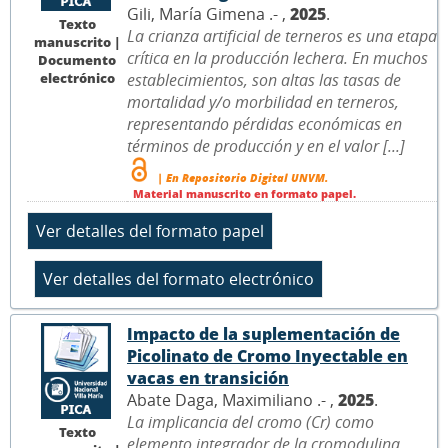
Gili, María Gimena .- ,
2025
.
Texto
La crianza artificial de terneros es una etapa
manuscrito |
crítica en la producción lechera. En muchos
Documento
electrónico
establecimientos, son altas las tasas de
mortalidad y/o morbilidad en terneros,
representando pérdidas económicas en
términos de producción y en el valor [...]
| En Repositorio Digital UNVM.
Material manuscrito en formato papel.
Impacto de la suplementación de
Picolinato de Cromo Inyectable en
vacas en transición
Abate Daga, Maximiliano .- ,
2025
.
La implicancia del cromo (Cr) como
Texto
elemento integrador de la cromodulina,