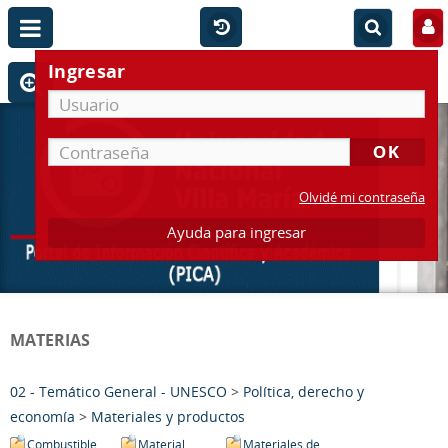
Ingresar
Olvidé mi contraseña
Ayuda para ingresar
MATERIAS
02 - Temático General - UNESCO
>
Política, derecho y
economía
>
Materiales y productos
Combustible
Material
Materiales de