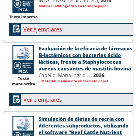
INTA EEA General Cabrera,
2013
.
Material bibliográfico en formato papel.
Texto impreso
Ver ejemplares
Evaluación de la eficacia de fármacos
ß-lactámicos con bacterias ácido
lácticas, frente a Staphylococcus
aureus causantes de mastitis bovina
Capello, María Ingrid .- ,
2026
.
Texto
Material manuscrito en formato papel.
manuscrito
Ver ejemplares
Simulación de dietas de recría con
diferentes subproductos, utilizando
el software “Beef Cattle Nutrient