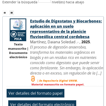
Extender la búsqueda
nivel(es) hacia abajo
Estudio de Digestatos y Biocarbones:
aplicación en un suelo
representativo de la planicie
fluvioeólica central cordobesa
Martínez, Daiana Soledad .- ,
2025
.
Texto
El proceso de digestión anaerobia,
manuscrito |
transforma los materiales orgánicos en
Documento
electrónico
biogás y en un residuo rico en nutrientes
conocido como digestato que puede servir
como fertilizante. Sin embargo, la aplicación
directa o en exceso, sin regulación de la [...]
| En Repositorio Digital UNVM.
Material manuscrito en formato papel.