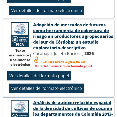
Adopción de mercados de futuros
como herramienta de cobertura de
riesgo en productores agropecuarios
del sur de Córdoba: un estudio
exploratorio-descriptivo
Texto
Carabajal, Julieta Rocío .- ,
2026
.
manuscrito |
Documento
| En Repositorio Digital UNVM.
electrónico
Material manuscrito en formato papel.
Análisis de autocorrelación espacial
de la densidad de cultivos de coca en
los departamentos de Colombia 2013-