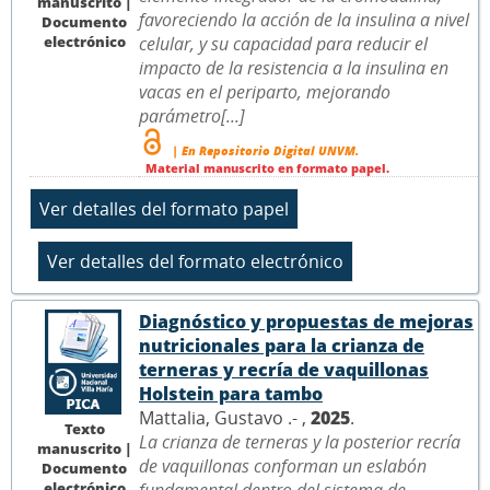
manuscrito |
favoreciendo la acción de la insulina a nivel
Documento
electrónico
celular, y su capacidad para reducir el
impacto de la resistencia a la insulina en
vacas en el periparto, mejorando
parámetro[...]
| En Repositorio Digital UNVM.
Material manuscrito en formato papel.
Diagnóstico y propuestas de mejoras
nutricionales para la crianza de
terneras y recría de vaquillonas
Holstein para tambo
Mattalia, Gustavo .- ,
2025
.
Texto
La crianza de terneras y la posterior recría
manuscrito |
de vaquillonas conforman un eslabón
Documento
electrónico
fundamental dentro del sistema de