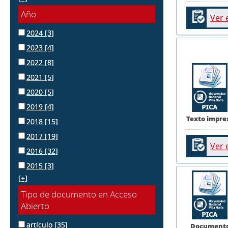
Año
Ver 
2024
[3]
2023
[4]
2022
[8]
2021
[5]
2020
[5]
2019
[4]
Texto impre
2018
[15]
2017
[19]
Ver 
2016
[32]
2015
[3]
[+]
Tipo de documento en Acceso
Abierto
artículo
[35]
Document