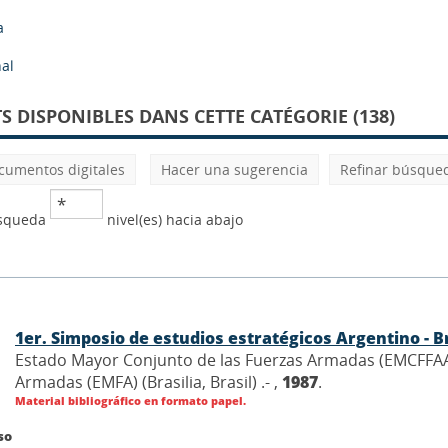
a
al
 DISPONIBLES DANS CETTE CATÉGORIE (138)
cumentos digitales
Hacer una sugerencia
Refinar búsque
úsqueda
nivel(es) hacia abajo
1er. Simposio de estudios estratégicos Argentino - B
Estado Mayor Conjunto de las Fuerzas Armadas (EMCFFAA)
Armadas (EMFA) (Brasilia, Brasil) .- ,
1987
.
Material bibliográfico en formato papel.
so