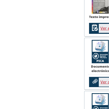
Texto impre
Ver 
Document
electrónic
Ver