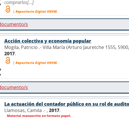
comprarlos[...]
o
| Repositorio Digital UNVM.
 documento/s
Acción colectiva y economía popular
Mogila, Patricio .- Villa María (Arturo Jauretche 1555, 590
2017
.
| Repositorio Digital UNVM.
o
o
 documento/s
La actuación del contador público en su rol de audito
Llamosas, Camila .- ,
2017
.
Material manuscrito en formato papel.