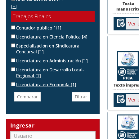
Texto
[+]
manuscrit
Trabajos Finales
Ver 
Contador público
[11]
Licenciatura en Ciencia Política
[4]
Especialización en Sindicatura
Concursal
[1]
Licenciatura en Administración
[1]
Licenciatura en Desarrollo Local-
Regional
[1]
Licenciatura en Economía
[1]
Texto impre
Ver 
Ingresar