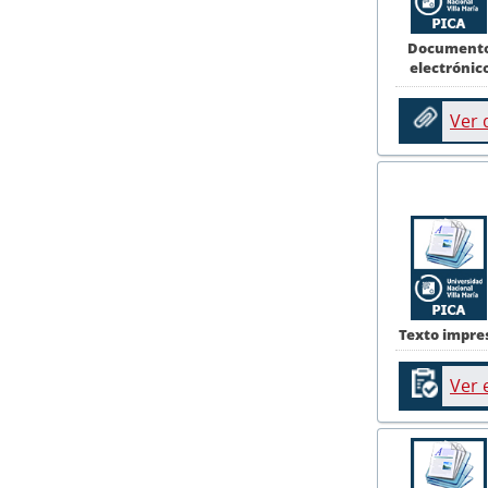
Document
electrónic
Ver
Texto impre
Ver 