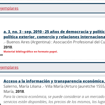
ejemplares
a. 3, no. 3 - sep. 2010 - 25 años de democracia y polí
política exterior, comercio y relaciones internacionale
.- Buenos Aires (Argentina) : Asociación Profesional del 
2010
.
Material bibliográfico en formato papel.
so
ejemplares
Acceso a la información y transparencia económica, 
Salerno, María Liliana .- Villa María (Arturo Jauretche 155
María,
2018
.
Para la ciencia económica, se puede considerar a un mercado
servicios están disponibles, los precios de los mismos, los lu
o