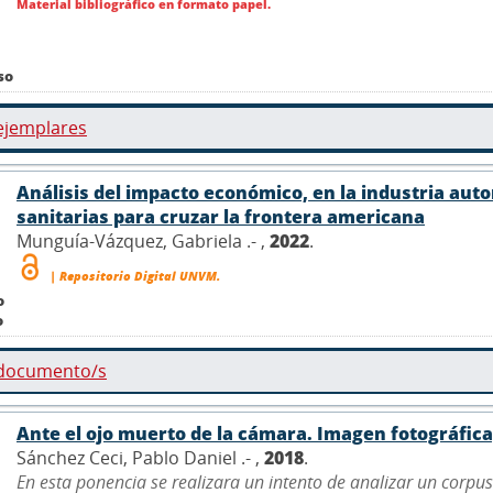
Material bibliográfico en formato papel.
so
ejemplares
Análisis del impacto económico, en la industria aut
sanitarias para cruzar la frontera americana
Munguía-Vázquez, Gabriela .- ,
2022
.
| Repositorio Digital UNVM.
o
o
 documento/s
Ante el ojo muerto de la cámara. Imagen fotográfica
Sánchez Ceci, Pablo Daniel .- ,
2018
.
En esta ponencia se realizara un intento de analizar un corp