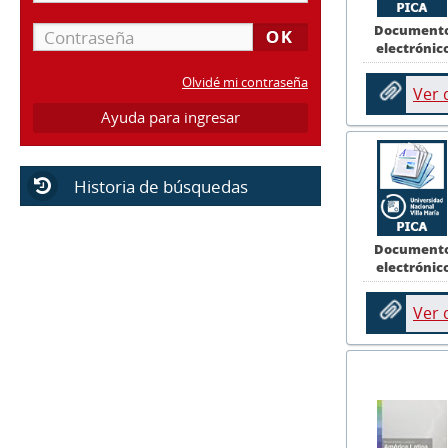
Document
electrónic
Olvidé mi contraseña
Ver
Ayuda para ingresar
Historia de búsquedas
Document
electrónic
Ver