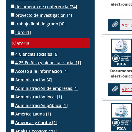
electrónic
documento de conferencia
[24]
proyecto de investigación
[4]
trabajo final de grado
[4]
Ver
libro
[1]
Materia
4 Ciencias sociales
[6]
4.25 Política y bienestar social
[1]
Document
Acceso a la información
[1]
electrónic
Administración
[4]
Administración de empresas
[1]
Ver
Administración local
[1]
Administración pública
[1]
América Latina
[1]
Américas y Caribe
[1]
Análisis económico
[1]