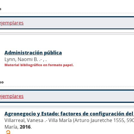
o
ejemplares
Administración pública
Lynn, Naomi B. .- ,
.
Material bibliográfico en formato papel.
so
ejemplares
Agronegocio y Estado: factores de configuración de
Villarreal, Vanesa .- Villa María (Arturo Jauretche 1555, 5
María,
2016
.