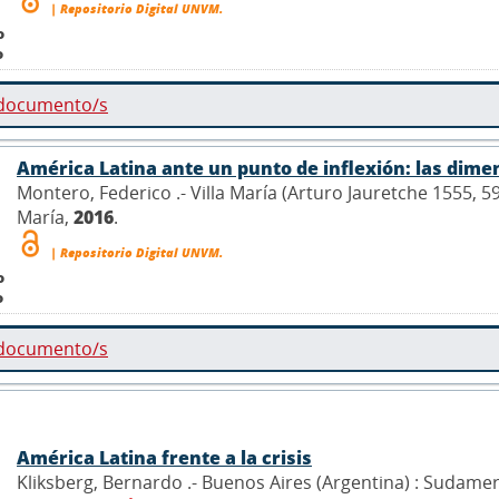
| Repositorio Digital UNVM.
o
o
 documento/s
América Latina ante un punto de inflexión: las dime
Montero, Federico .- Villa María (Arturo Jauretche 1555, 5
María,
2016
.
| Repositorio Digital UNVM.
o
o
 documento/s
América Latina frente a la crisis
Kliksberg, Bernardo .- Buenos Aires (Argentina) : Sudame