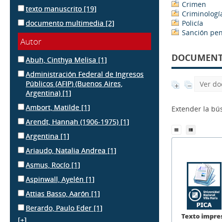
Crimen
texto manuscrito
[19]
Criminologí
documento multimedia
[2]
Policía
Sanción pen
Autor
DOCUMENTS
Abuh, Cinthya Melisa
[1]
Administración Federal de Ingresos
Públicos (AFIP) (Buenos Aires,
Ver do
Argentina)
[1]
Ambort, Matilde
[1]
Extender la b
Arendt, Hannah (1906-1975)
[1]
Argentina
[1]
Ariaudo, Natalia Andrea
[1]
Asmus, Rocío
[1]
Aspinwall, Ayelén
[1]
Attias Basso, Aarón
[1]
Berardo, Paulo Eder
[1]
Texto impre
[+]