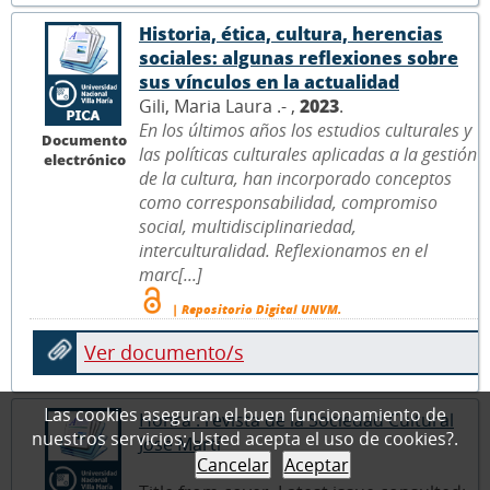
Historia, ética, cultura, herencias
sociales: algunas reflexiones sobre
sus vínculos en la actualidad
Gili, Maria Laura .- ,
2023
.
En los últimos años los estudios culturales y
Documento
las políticas culturales aplicadas a la gestión
electrónico
de la cultura, han incorporado conceptos
como corresponsabilidad, compromiso
social, multidisciplinariedad,
interculturalidad. Reflexionamos en el
marc[...]
| Repositorio Digital UNVM.
Ver documento/s
Las cookies aseguran el buen funcionamiento de
Honra : revista de la Sociedad Cultural
nuestros servicios; Usted acepta el uso de cookies?.
José Martí
Cancelar
Aceptar