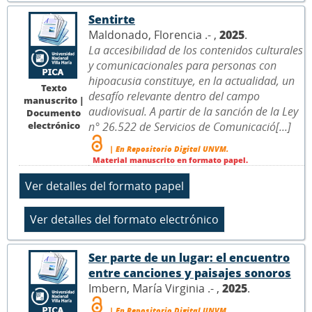
Sentirte
Maldonado, Florencia .- ,
2025
.
La accesibilidad de los contenidos culturales
y comunicacionales para personas con
hipoacusia constituye, en la actualidad, un
Texto
desafío relevante dentro del campo
manuscrito |
audiovisual. A partir de la sanción de la Ley
Documento
electrónico
n° 26.522 de Servicios de Comunicació[...]
| En Repositorio Digital UNVM.
Material manuscrito en formato papel.
Ser parte de un lugar: el encuentro
entre canciones y paisajes sonoros
Imbern, María Virginia .- ,
2025
.
| En Repositorio Digital UNVM.