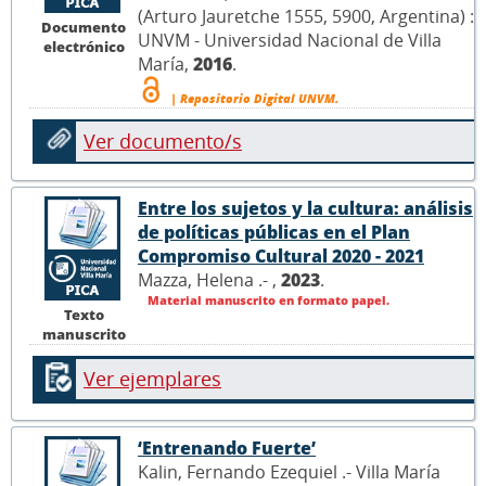
(Arturo Jauretche 1555, 5900, Argentina) :
Documento
UNVM - Universidad Nacional de Villa
electrónico
María,
2016
.
| Repositorio Digital UNVM.
Ver documento/s
Entre los sujetos y la cultura: análisis
de políticas públicas en el Plan
Compromiso Cultural 2020 - 2021
Mazza, Helena .- ,
2023
.
Material manuscrito en formato papel.
Texto
manuscrito
Ver ejemplares
‘Entrenando Fuerte’
Kalin, Fernando Ezequiel .- Villa María