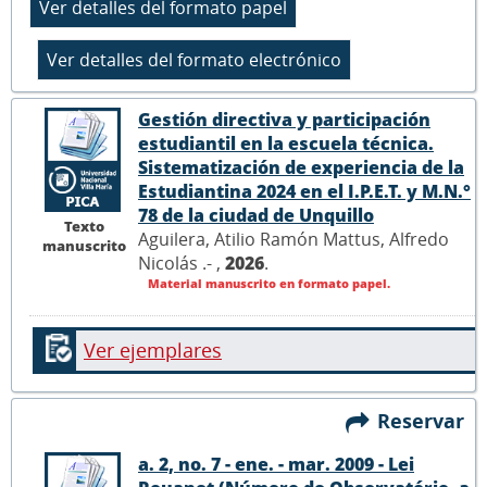
Gestión directiva y participación
estudiantil en la escuela técnica.
Sistematización de experiencia de la
Estudiantina 2024 en el I.P.E.T. y M.N.°
78 de la ciudad de Unquillo
Texto
Aguilera, Atilio Ramón Mattus, Alfredo
manuscrito
Nicolás .- ,
2026
.
Material manuscrito en formato papel.
Ver ejemplares
Reservar
a. 2, no. 7 - ene. - mar. 2009 - Lei