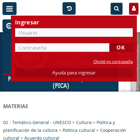
Ingresar
Olvidé mi contraseña
Ayuda para ingresar
MATERIAS
02 - Temático General - UNESCO
>
Cultura
>
Política y
planificación de la cultura
>
Política cultural
>
Cooperación
cultural
>
Acuerdo cultural