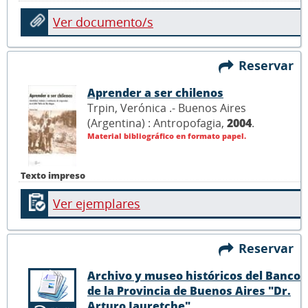
Ver documento/s
Reservar
Aprender a ser chilenos
Trpin, Verónica .- Buenos Aires
(Argentina) : Antropofagia,
2004
.
Material bibliográfico en formato papel.
Texto impreso
Ver ejemplares
Reservar
Archivo y museo históricos del Banco
de la Provincia de Buenos Aires "Dr.
Arturo Jauretche"