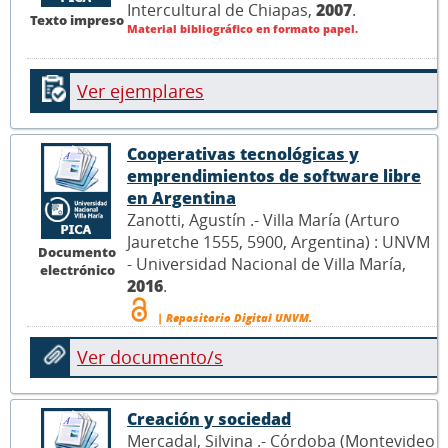
Intercultural de Chiapas,
2007
.
Texto impreso
Material bibliográfico en formato papel.
Ver ejemplares
Cooperativas tecnológicas y
emprendimientos de software libre
en Argentina
Zanotti, Agustín .- Villa María (Arturo
Jauretche 1555, 5900, Argentina) : UNVM
Documento
- Universidad Nacional de Villa María,
electrónico
2016
.
| Repositorio Digital UNVM.
Ver documento/s
Creación y sociedad
Mercadal, Silvina .- Córdoba (Montevideo