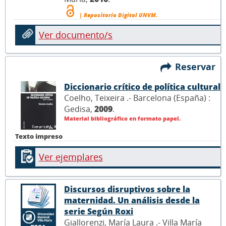
| Repositorio Digital UNVM.
Ver documento/s
Reservar
Diccionario crítico de política cultural
Coelho, Teixeira .- Barcelona (España) :
Gedisa,
2009
.
Material bibliográfico en formato papel.
Texto impreso
Ver ejemplares
Discursos disruptivos sobre la
maternidad. Un análisis desde la
serie Según Roxi
Giallorenzi, María Laura .- Villa María