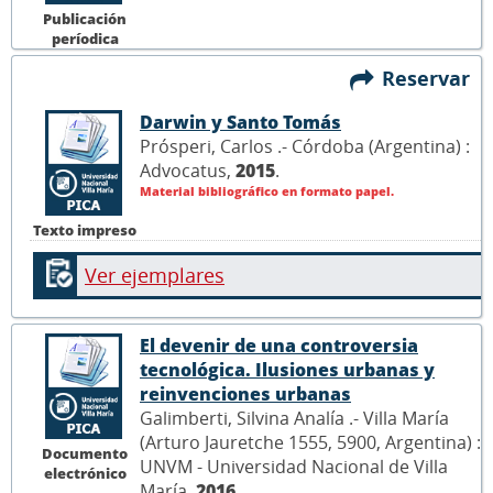
Publicación
períodica
Reservar
Darwin y Santo Tomás
Prósperi, Carlos .- Córdoba (Argentina) :
Advocatus,
2015
.
Material bibliográfico en formato papel.
Texto impreso
Ver ejemplares
El devenir de una controversia
tecnológica. Ilusiones urbanas y
reinvenciones urbanas
Galimberti, Silvina Analía .- Villa María
(Arturo Jauretche 1555, 5900, Argentina) :
Documento
UNVM - Universidad Nacional de Villa
electrónico
María,
2016
.