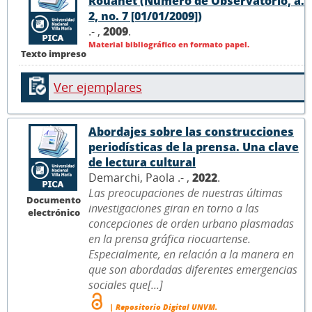
Rouanet (Número de Observatório, a.
2, no. 7 [01/01/2009])
.- ,
2009
.
Material bibliográfico en formato papel.
Texto impreso
Ver ejemplares
Abordajes sobre las construcciones
periodísticas de la prensa. Una clave
de lectura cultural
Demarchi, Paola .- ,
2022
.
Las preocupaciones de nuestras últimas
Documento
investigaciones giran en torno a las
electrónico
concepciones de orden urbano plasmadas
en la prensa gráfica riocuartense.
Especialmente, en relación a la manera en
que son abordadas diferentes emergencias
sociales que[...]
| Repositorio Digital UNVM.