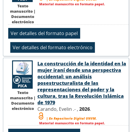
Material manuscrito en formato papel.
Texto
manuscrito |
Documento
electrónico
La construcción de la identidad en la
mujer iraní desde una perspectiva
occidental: un análisis
posestructuralista de las
representaciones del poder y la
Texto
cultura, tras la Revolución Islámica
manuscrito |
de 1979
Documento
electrónico
Carando, Evelin .- ,
2026
.
| En Repositorio Digital UNVM.
Material manuscrito en formato papel.