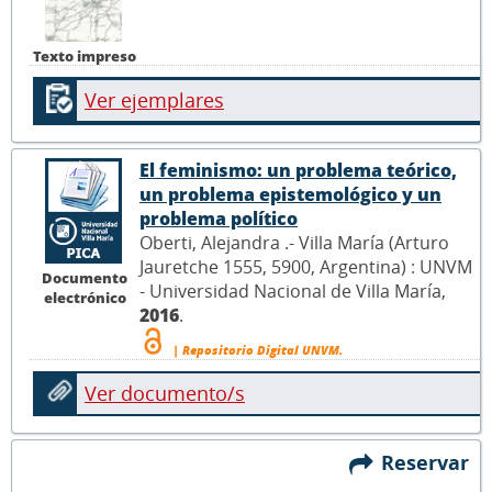
Texto impreso
Ver ejemplares
El feminismo: un problema teórico,
un problema epistemológico y un
problema político
Oberti, Alejandra .- Villa María (Arturo
Jauretche 1555, 5900, Argentina) : UNVM
Documento
- Universidad Nacional de Villa María,
electrónico
2016
.
| Repositorio Digital UNVM.
Ver documento/s
Reservar