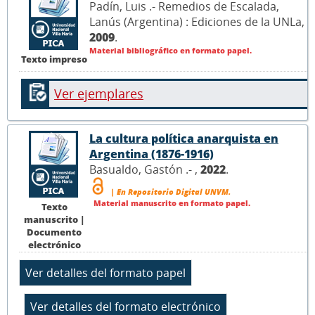
Padín, Luis .- Remedios de Escalada,
Lanús (Argentina) : Ediciones de la UNLa,
2009
.
Material bibliográfico en formato papel.
Texto impreso
Ver ejemplares
La cultura política anarquista en
Argentina (1876-1916)
Basualdo, Gastón .- ,
2022
.
| En Repositorio Digital UNVM.
Material manuscrito en formato papel.
Texto
manuscrito |
Documento
electrónico