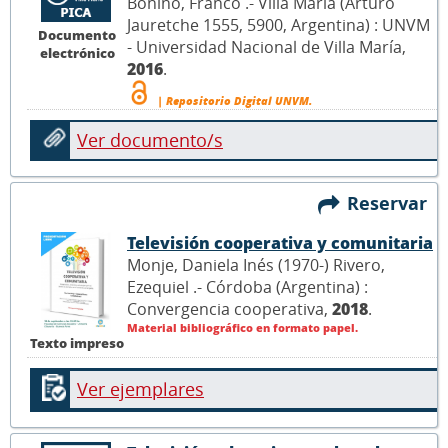
Bonino, Franco .- Villa María (Arturo
Jauretche 1555, 5900, Argentina) : UNVM
Documento
- Universidad Nacional de Villa María,
electrónico
2016
.
| Repositorio Digital UNVM.
Ver documento/s
Reservar
Televisión cooperativa y comunitaria
Monje, Daniela Inés (1970-) Rivero,
Ezequiel .- Córdoba (Argentina) :
Convergencia cooperativa,
2018
.
Material bibliográfico en formato papel.
Texto impreso
Ver ejemplares