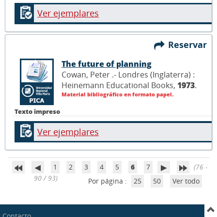
Ver ejemplares
Reservar
The future of planning
Cowan, Peter .- Londres (Inglaterra) :
Heinemann Educational Books,
1973
.
Material bibliográfico en formato papel.
Texto impreso
Ver ejemplares
1
2
3
4
5
6
7
(76 -
90 / 93)
Por página :
25
50
Ver todo
Contacto