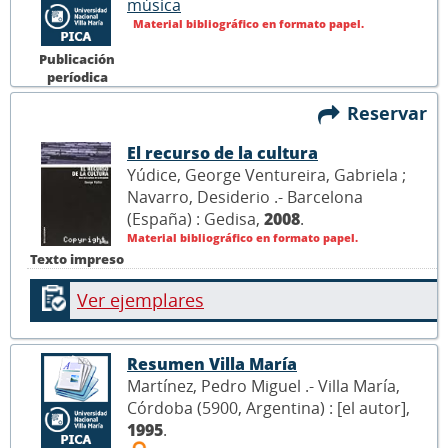
música
Material bibliográfico en formato papel.
Publicación
períodica
Reservar
El recurso de la cultura
Yúdice, George Ventureira, Gabriela ;
Navarro, Desiderio .- Barcelona
(España) : Gedisa,
2008
.
Material bibliográfico en formato papel.
Texto impreso
Ver ejemplares
Resumen Villa María
Martínez, Pedro Miguel .- Villa María,
Córdoba (5900, Argentina) : [el autor],
1995
.