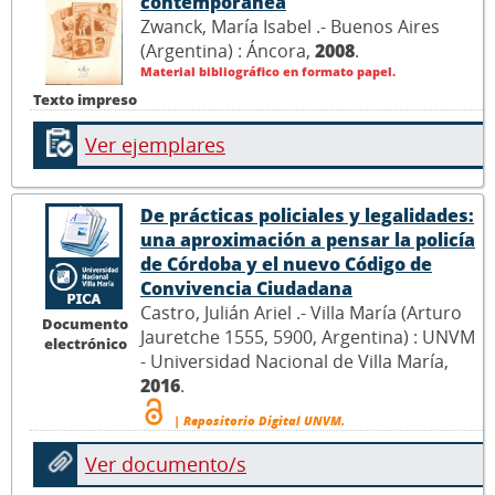
contemporánea
Zwanck, María Isabel .- Buenos Aires
(Argentina) : Áncora,
2008
.
Material bibliográfico en formato papel.
Texto impreso
Ver ejemplares
De prácticas policiales y legalidades:
una aproximación a pensar la policía
de Córdoba y el nuevo Código de
Convivencia Ciudadana
Castro, Julián Ariel .- Villa María (Arturo
Documento
Jauretche 1555, 5900, Argentina) : UNVM
electrónico
- Universidad Nacional de Villa María,
2016
.
| Repositorio Digital UNVM.
Ver documento/s