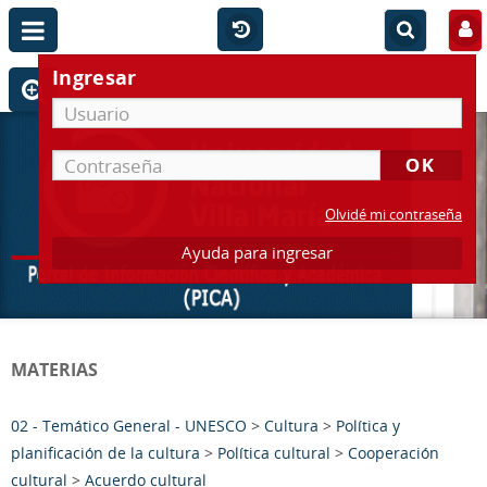
Ingresar
Olvidé mi contraseña
Ayuda para ingresar
MATERIAS
02 - Temático General - UNESCO
>
Cultura
>
Política y
planificación de la cultura
>
Política cultural
>
Cooperación
cultural
>
Acuerdo cultural