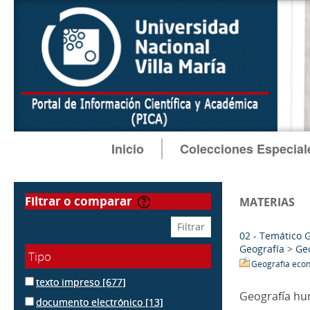
Inicio
Colecciones Especial
filtrar o comparar
MATERIAS
02 - Temático 
Geografía
>
Ge
Tipo
Geografía eco
texto impreso
[677]
Geografía h
documento electrónico
[13]