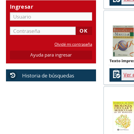
Ingresar
Olvidé mi contraseña
Ayuda para ingresar
Texto impre
Ver 
Historia de búsquedas