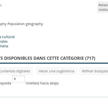
:
Relat
insti
aphy Population geography
a cultural
iales
umana
 DISPONIBLES DANS CETTE CATÉGORIE (717)
cumentos digitales
Hacer una sugerencia
Refinar búsque
úsqueda
nivel(es) hacia abajo