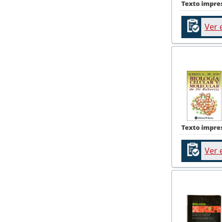
Texto impre
Ver 
Texto impre
Ver 