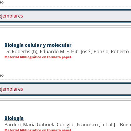
so
ejemplares
Biología celular y molecular
De Robertis (h), Eduardo M. F. Hib, José ; Ponzio, Roberto 
Material bibliográfico en formato papel.
so
ejemplares
Biología
Barderi, María Gabriela Cuniglio, Francisco ; [et al.] .- Bue
Material bibliográfico en formato papel.