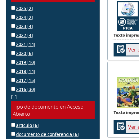
2025
[2]
2024
[2]
2023
[4]
Texto impre
2022
[4]
2021
[14]
Ver 
2020
[6]
2019
[10]
2018
[14]
2017
[15]
2016
[30]
[+]
Tipo de documento en Acceso
Texto impre
Abierto
artículo
[6]
Ver 
documento de conferencia
[6]