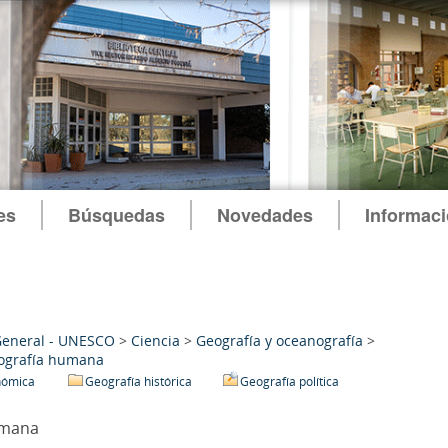
es
Búsquedas
Novedades
Informac
General - UNESCO
>
Ciencia
>
Geografía y oceanografía
>
ografía humana
nómica
Geografía histórica
Geografía política
umana