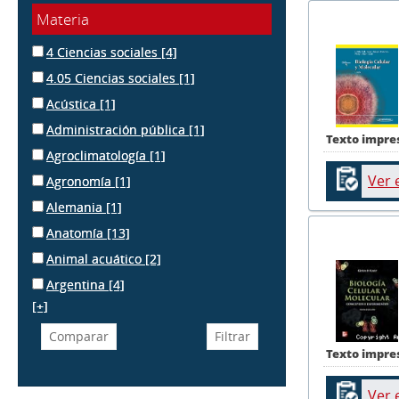
Materia
4 Ciencias sociales
[4]
4.05 Ciencias sociales
[1]
Acústica
[1]
Administración pública
[1]
Texto impre
Agroclimatología
[1]
Ver 
Agronomía
[1]
Alemania
[1]
Anatomía
[13]
Animal acuático
[2]
Argentina
[4]
[+]
Texto impre
Ver 