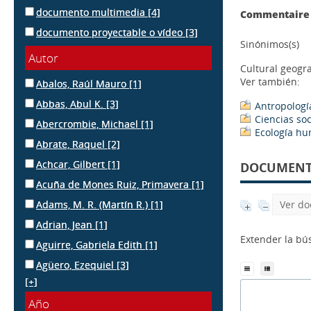
documento multimedia
[4]
Commentaire 
documento proyectable o vídeo
[3]
Sinónimos(s)
Autor
Cultural geogr
Ver también:
Abalos, Raúl Mauro
[1]
Abbas, Abul K.
[3]
Antropologí
Ciencias soc
Abercrombie, Michael
[1]
Ecología h
Abrate, Raquel
[2]
Achcar, Gilbert
[1]
DOCUMENTS
Acuña de Mones Ruiz, Primavera
[1]
Adams, M. R. (Martín R.)
[1]
Ver do
Adrian, Jean
[1]
Extender la b
Aguirre, Gabriela Edith
[1]
Agüero, Ezequiel
[3]
[+]
Año