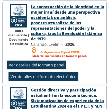
La construcción de la identidad en la
mujer iraní desde una perspectiva
occidental: un análisis
posestructuralista de las
representaciones del poder y la
Texto
cultura, tras la Revolución Islámica
manuscrito |
de 1979
Documento
electrónico
Carando, Evelin .- ,
2026
.
| En Repositorio Digital UNVM.
Material manuscrito en formato papel.
Gestión directiva y participación
estudiantil en la escuela técnica.
Sistematización de experiencia de la
Estudiantina 2024 en el I.P.E.T. y M.N.°