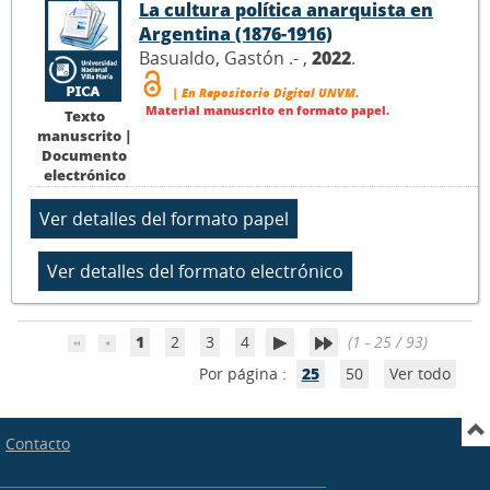
La cultura política anarquista en
Argentina (1876-1916)
Basualdo, Gastón .- ,
2022
.
| En Repositorio Digital UNVM.
Material manuscrito en formato papel.
Texto
manuscrito |
Documento
electrónico
1
2
3
4
(1 - 25 / 93)
Por página :
25
50
Ver todo
Contacto