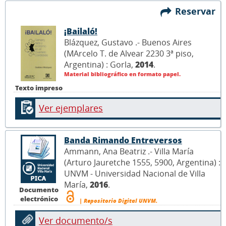
Reservar
¡Bailaló!
Blázquez, Gustavo .- Buenos Aires
(MArcelo T. de Alvear 2230 3ª piso,
Argentina) : Gorla,
2014
.
Material bibliográfico en formato papel.
Texto impreso
Ver ejemplares
Banda Rimando Entreversos
Ammann, Ana Beatriz .- Villa María
(Arturo Jauretche 1555, 5900, Argentina) :
UNVM - Universidad Nacional de Villa
María,
2016
.
Documento
electrónico
| Repositorio Digital UNVM.
Ver documento/s