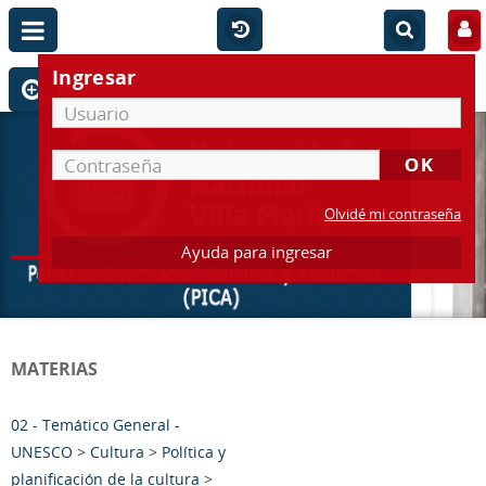
Ingresar
Olvidé mi contraseña
Ayuda para ingresar
MATERIAS
02 - Temático General -
UNESCO
>
Cultura
>
Política y
planificación de la cultura
>