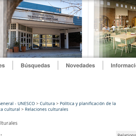
es
Búsquedas
Novedades
Informac
General - UNESCO
>
Cultura
>
Política y planificación de la
ca cultural
>
Relaciones culturales
lturales
:
Relations