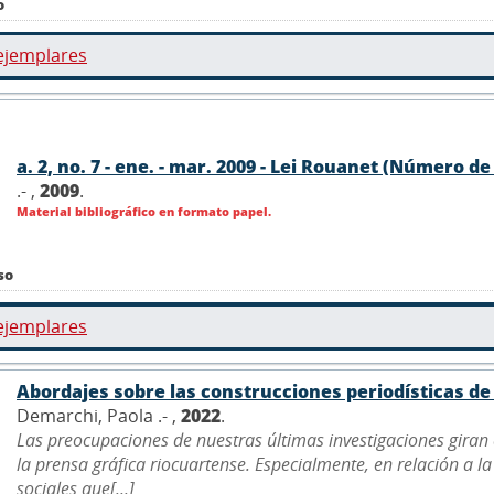
o
ejemplares
a. 2, no. 7 - ene. - mar. 2009 - Lei Rouanet (Número de
.- ,
2009
.
Material bibliográfico en formato papel.
so
ejemplares
Abordajes sobre las construcciones periodísticas de 
Demarchi, Paola .- ,
2022
.
Las preocupaciones de nuestras últimas investigaciones gira
la prensa gráfica riocuartense. Especialmente, en relación a
sociales que[...]