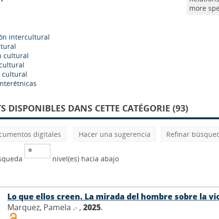
more spe
n intercultural
ltural
 cultural
cultural
 cultural
interétnicas
 DISPONIBLES DANS CETTE CATÉGORIE (93)
cumentos digitales
Hacer una sugerencia
Refinar búsque
úsqueda
nivel(es) hacia abajo
Lo que ellos creen. La mirada del hombre sobre la vi
Marquez, Pamela .- ,
2025
.