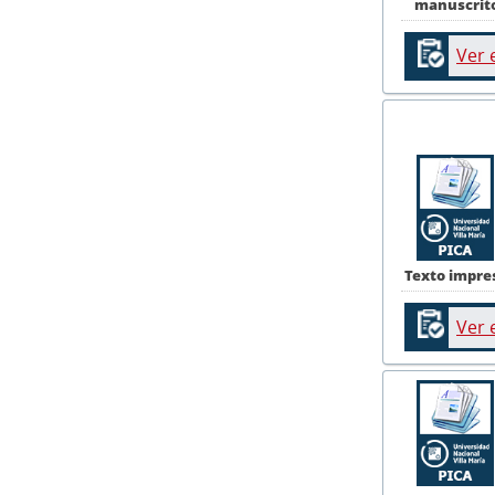
manuscrit
Ver 
Texto impre
Ver 