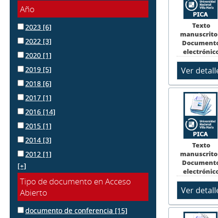
Año
Texto
2023
[6]
manuscrito
2022
[3]
Document
electrónic
2020
[1]
2019
[5]
2018
[6]
2017
[1]
2016
[14]
2015
[1]
2014
[3]
Texto
manuscrito
2012
[1]
Document
[+]
electrónic
Tipo de documento en Acceso
Abierto
documento de conferencia
[15]