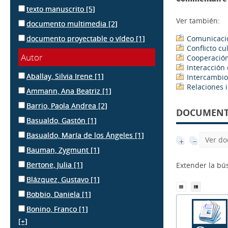
texto manuscrito
[5]
Ver también:
documento multimedia
[2]
documento proyectable o vídeo
[1]
Comunicació
Conflicto cu
Autor
Cooperación
Interacción 
Aballay, Silvia Irene
[1]
Intercambio
Relaciones 
Ammann, Ana Beatriz
[1]
Barrio, Paola Andrea
[2]
DOCUMENTS
Basualdo, Gastón
[1]
Basualdo, María de los Ángeles
[1]
Ver do
Bauman, Zygmunt
[1]
Bertone, Julia
[1]
Extender la b
Blázquez, Gustavo
[1]
Bobbio, Daniela
[1]
Bonino, Franco
[1]
[+]