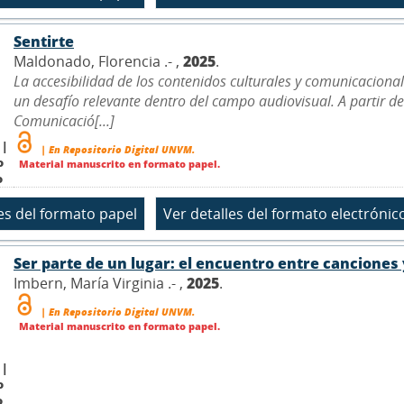
Sentirte
Maldonado, Florencia .- ,
2025
.
La accesibilidad de los contenidos culturales y comunicaciona
un desafío relevante dentro del campo audiovisual. A partir de
Comunicació[...]
 |
| En Repositorio Digital UNVM.
o
Material manuscrito en formato papel.
o
Ser parte de un lugar: el encuentro entre canciones
Imbern, María Virginia .- ,
2025
.
| En Repositorio Digital UNVM.
Material manuscrito en formato papel.
 |
o
o