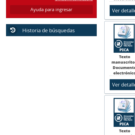
Ayuda para ingresar
Historia de búsquedas
Texto
manuscrito
Document
electrónic
Texto