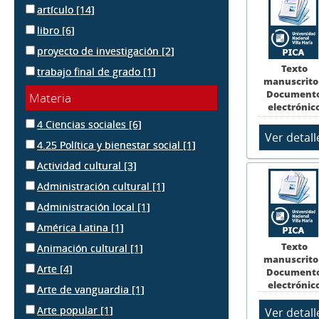
artículo
[14]
libro
[6]
proyecto de investigación
[2]
Texto
trabajo final de grado
[1]
manuscrito
Document
Materia
electrónic
4 Ciencias sociales
[6]
4.25 Política y bienestar social
[1]
Actividad cultural
[3]
Administración cultural
[1]
Administración local
[1]
América Latina
[1]
Texto
Animación cultural
[1]
manuscrito
Arte
[4]
Document
electrónic
Arte de vanguardia
[1]
Arte popular
[1]