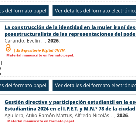
La construcción de la identidad en la mujer iraní de
posestructuralista de las representaciones del poder 
Carando, Evelin .- ,
2026
.
| En Repositorio Digital UNVM.
Material manuscrito en formato papel.
 |
o
o
Gestión directiva y participación estudiantil en la e
Estudiantina 2024 en el I.P.E.T. y M.N.° 78 de la ciuda
Aguilera, Atilio Ramón Mattus, Alfredo Nicolás .- ,
2026
.
Material manuscrito en formato papel.