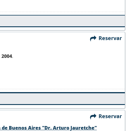
Reservar
,
2004
.
Reservar
a de Buenos Aires "Dr. Arturo Jauretche"