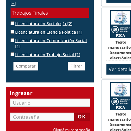
[+]
Trabajos Finales
Licenciatura en Sociología
[2]
Licenciatura en Ciencia Política
[1]
Licenciatura en Comunicación Social
Texto
[1]
manuscrito
Document
Licenciatura en Trabajo Social
[1]
electrónic
Ingresar
Texto
manuscrito
Document
electrónic
Olvidé mi contraseña