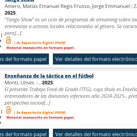
Amero, Matías Emanuel Regis Frusso, Jorge Emmanuel ; Zanetti
2025
.
“Tango Show” es un ciclo de programas de streaming sobre ta
entrevistas a artistas locales relacionados al género. Se cara
pens[...]
 |
o
| En Repositorio Digital UNVM.
o
Material manuscrito en formato papel.
Enseñanza de la táctica en el fútbol
Monti, Ulises .- ,
2025
.
El presente Trabajo Final de Grado (TFG), cuyo título es Enseña
entrenadores de las divisiones inferiores año 2024-2025-, pr
perspectiva socioa[...]
 |
| En Repositorio Digital UNVM.
o
Material manuscrito en formato papel.
o