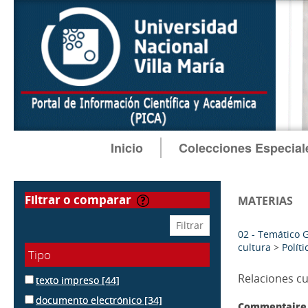
Inicio
Colecciones Especial
filtrar o comparar
MATERIAS
02 - Temático 
cultura
>
Políti
Tipo
Relaciones cu
texto impreso
[44]
documento electrónico
[34]
Commentaire 