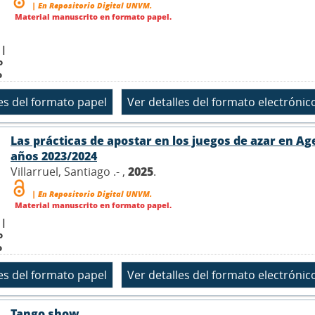
| En Repositorio Digital UNVM.
Material manuscrito en formato papel.
 |
o
o
Las prácticas de apostar en los juegos de azar en Ag
años 2023/2024
Villarruel, Santiago .- ,
2025
.
| En Repositorio Digital UNVM.
Material manuscrito en formato papel.
 |
o
o
Tango show