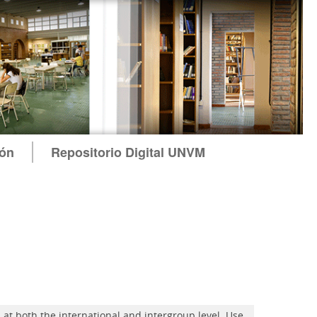
ión
Repositorio Digital UNVM
 at both the international and intergroup level. Use