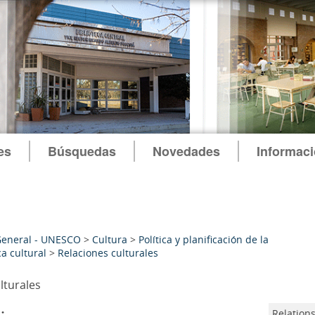
es
Búsquedas
Novedades
Informac
General - UNESCO
>
Cultura
>
Política y planificación de la
ca cultural
>
Relaciones culturales
lturales
:
Relations