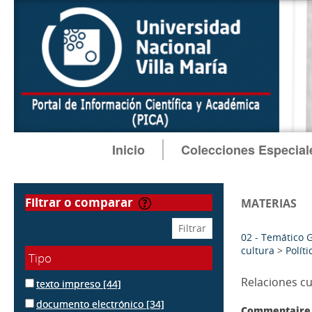
Inicio
Colecciones Especial
filtrar o comparar
MATERIAS
02 - Temático 
cultura
>
Políti
Tipo
Relaciones cu
texto impreso
[44]
documento electrónico
[34]
Commentaire 