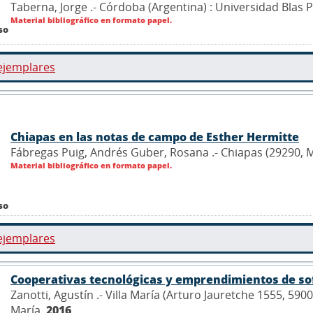
Taberna, Jorge .- Córdoba (Argentina) : Universidad Blas 
Material bibliográfico en formato papel.
so
ejemplares
Chiapas en las notas de campo de Esther Hermitte
Fábregas Puig, Andrés Guber, Rosana .- Chiapas (29290, M
Material bibliográfico en formato papel.
so
ejemplares
Cooperativas tecnológicas y emprendimientos de so
Zanotti, Agustín .- Villa María (Arturo Jauretche 1555, 590
María,
2016
.