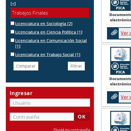
[+]
Trabajos Finales
Document
electrónic
Licenciatura en Sociología
[2]
Licenciatura en Ciencia Política
[1]
Ver
Licenciatura en Comunicación Social
[1]
Licenciatura en Trabajo Social
[1]
Document
electrónic
Ingresar
Ver
Olvidé mi contraseña