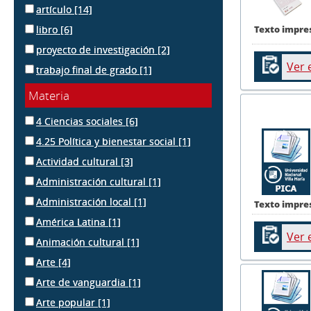
artículo
[14]
libro
[6]
Texto impre
proyecto de investigación
[2]
Ver 
trabajo final de grado
[1]
Materia
4 Ciencias sociales
[6]
4.25 Política y bienestar social
[1]
Actividad cultural
[3]
Administración cultural
[1]
Administración local
[1]
Texto impre
América Latina
[1]
Ver 
Animación cultural
[1]
Arte
[4]
Arte de vanguardia
[1]
Arte popular
[1]