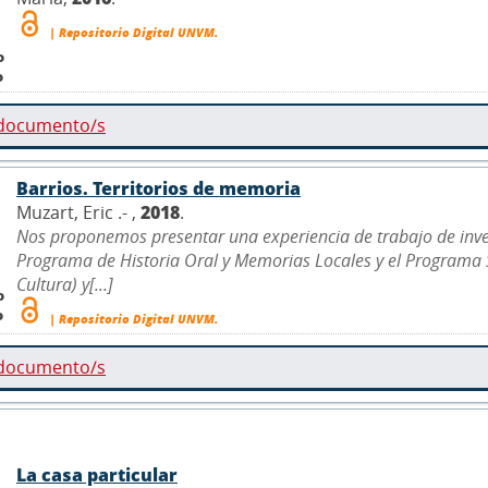
| Repositorio Digital UNVM.
o
o
 documento/s
Barrios. Territorios de memoria
Muzart, Eric .- ,
2018
.
Nos proponemos presentar una experiencia de trabajo de invest
Programa de Historia Oral y Memorias Locales y el Programa S
Cultura) y[...]
o
o
| Repositorio Digital UNVM.
 documento/s
La casa particular