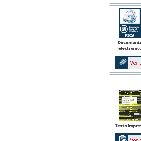
Document
electrónic
Ver
Texto impre
Ver 