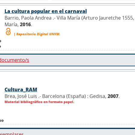
La cultura popular en el carnaval
Barrio, Paola Andrea .- Villa María (Arturo Jauretche 1555
María,
2016
.
| Repositorio Digital UNVM.
o
o
 documento/s
Cultura_RAM
Brea, José Luis .- Barcelona (España) : Gedisa,
2007
.
Material bibliográfico en formato papel.
so
ejemplares