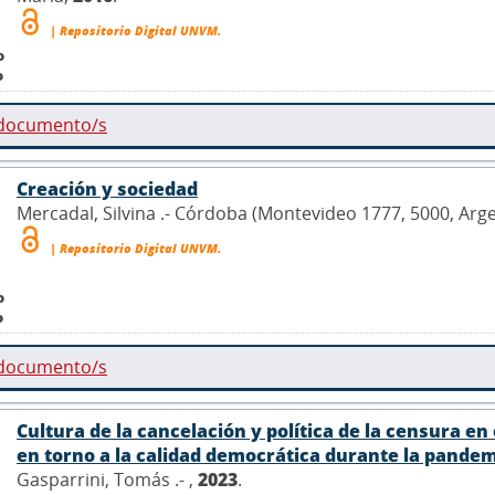
| Repositorio Digital UNVM.
o
o
 documento/s
Creación y sociedad
Mercadal, Silvina .- Córdoba (Montevideo 1777, 5000, Arge
| Repositorio Digital UNVM.
o
o
 documento/s
Cultura de la cancelación y política de la censura en e
en torno a la calidad democrática durante la pande
Gasparrini, Tomás .- ,
2023
.