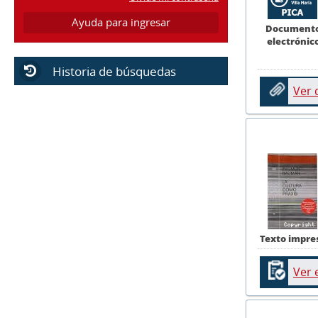
Ayuda para ingresar
Document
electrónic
Historia de búsquedas
Ver
Texto impre
Ver 