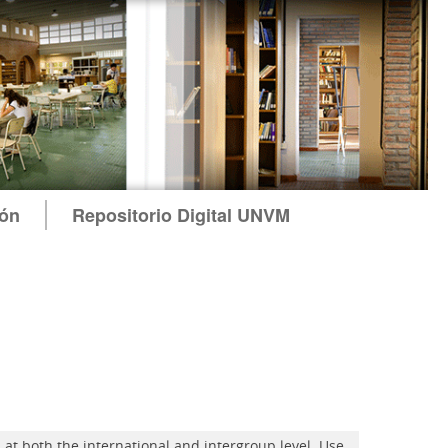
ión
Repositorio Digital UNVM
 at both the international and intergroup level. Use