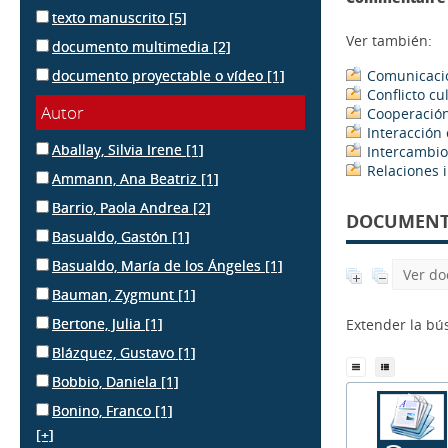
texto manuscrito
[5]
Ver también:
documento multimedia
[2]
documento proyectable o vídeo
[1]
Comunicació
Conflicto cu
Autor
Cooperación
Interacción 
Aballay, Silvia Irene
[1]
Intercambio
Relaciones 
Ammann, Ana Beatriz
[1]
Barrio, Paola Andrea
[2]
DOCUMENTS
Basualdo, Gastón
[1]
Basualdo, María de los Ángeles
[1]
Ver do
Bauman, Zygmunt
[1]
Bertone, Julia
[1]
Extender la b
Blázquez, Gustavo
[1]
Bobbio, Daniela
[1]
Bonino, Franco
[1]
[+]