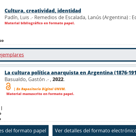
Cultura, creatividad, identidad
Padín, Luis .- Remedios de Escalada, Lanús (Argentina) : 
Material bibliográfico en formato papel.
so
ejemplares
La cultura política anarquista en Argentina (1876-19
Basualdo, Gastón .- ,
2022
.
| En Repositorio Digital UNVM.
Material manuscrito en formato papel.
 |
o
o