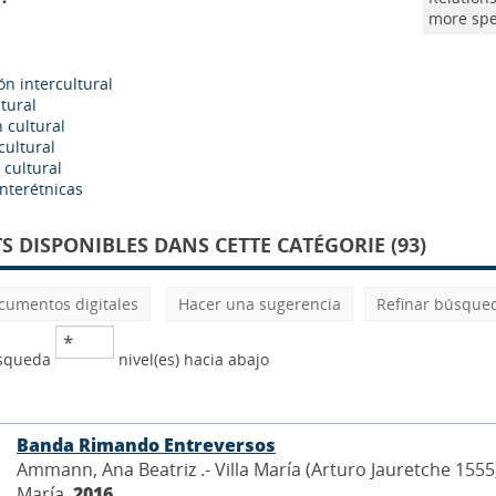
more spe
n intercultural
ltural
 cultural
cultural
 cultural
interétnicas
 DISPONIBLES DANS CETTE CATÉGORIE (93)
cumentos digitales
Hacer una sugerencia
Refinar búsque
úsqueda
nivel(es) hacia abajo
Banda Rimando Entreversos
Ammann, Ana Beatriz .- Villa María (Arturo Jauretche 1555
María,
2016
.