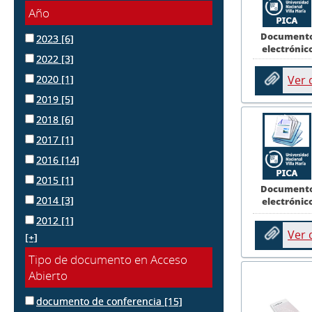
Año
Document
2023
[6]
electrónic
2022
[3]
2020
[1]
Ver
2019
[5]
2018
[6]
2017
[1]
2016
[14]
2015
[1]
Document
2014
[3]
electrónic
2012
[1]
Ver
[+]
Tipo de documento en Acceso
Abierto
documento de conferencia
[15]