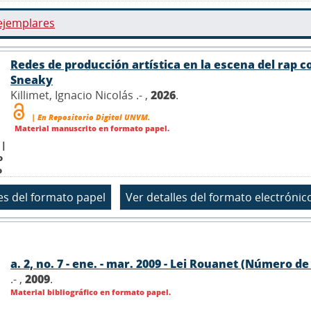
ejemplares
Redes de producción artística en la escena del rap 
Sneaky
Killimet, Ignacio Nicolás .- ,
2026
.
| En Repositorio Digital UNVM.
Material manuscrito en formato papel.
 |
o
o
a. 2, no. 7 - ene. - mar. 2009 - Lei Rouanet (Número de
.- ,
2009
.
Material bibliográfico en formato papel.