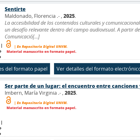
Sentirte
Maldonado, Florencia .- ,
2025
.
La accesibilidad de los contenidos culturales y comunicaciona
un desafío relevante dentro del campo audiovisual. A partir de
Comunicació[...]
 |
| En Repositorio Digital UNVM.
o
Material manuscrito en formato papel.
o
Ser parte de un lugar: el encuentro entre canciones
Imbern, María Virginia .- ,
2025
.
| En Repositorio Digital UNVM.
Material manuscrito en formato papel.
 |
o
o