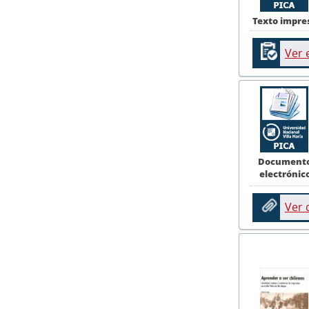
Texto impre
Ver 
Document
electrónic
Ver