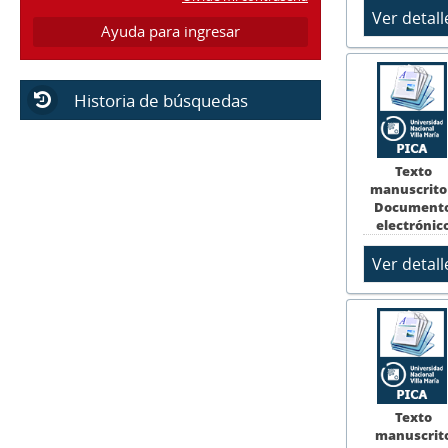
Ayuda para ingresar
Historia de búsquedas
Texto
manuscrito
Document
electrónic
Texto
manuscrit