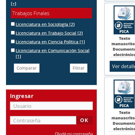
[+]
Trabajos Finales
Licenciatura en Sociología
[2]
Licenciatura en Trabajo Social
[2]
Texto
Licenciatura en Ciencia Política
[1]
manuscrito
Document
Licenciatura en Comunicación Social
electrónic
[1]
Ingresar
Texto
manuscrito
Document
electrónic
Olvidé mi contraseña