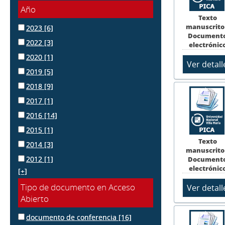
Año
Texto
manuscrito
2023
[6]
Document
2022
[3]
electrónic
2020
[1]
2019
[5]
2018
[9]
2017
[1]
2016
[14]
2015
[1]
Texto
2014
[3]
manuscrito
2012
[1]
Document
electrónic
[+]
Tipo de documento en Acceso
Abierto
documento de conferencia
[16]