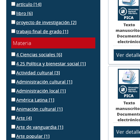
artículo
[14]
libro
[6]
proyecto de investigación
[2]
Texto
manuscrito
trabajo final de grado
[1]
Document
electrónic
Materia
4 Ciencias sociales
[6]
4.25 Política y bienestar social
[1]
Actividad cultural
[3]
Administración cultural
[1]
Administración local
[1]
América Latina
[1]
Texto
manuscrito
Animación cultural
[1]
Document
Arte
[4]
electrónic
Arte de vanguardia
[1]
Arte popular
[1]