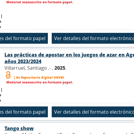
Material manuscrito en formato papel.
 |
o
o
Las prácticas de apostar en los juegos de azar en Ag
años 2023/2024
Villarruel, Santiago .- ,
2025
.
| En Repositorio Digital UNVM.
Material manuscrito en formato papel.
 |
o
o
Tango show