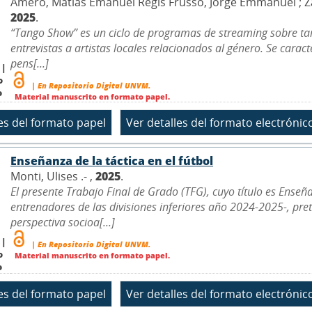
Amero, Matías Emanuel Regis Frusso, Jorge Emmanuel ; Zanetti
2025
.
“Tango Show” es un ciclo de programas de streaming sobre ta
entrevistas a artistas locales relacionados al género. Se cara
pens[...]
 |
o
| En Repositorio Digital UNVM.
o
Material manuscrito en formato papel.
Enseñanza de la táctica en el fútbol
Monti, Ulises .- ,
2025
.
El presente Trabajo Final de Grado (TFG), cuyo título es Enseña
entrenadores de las divisiones inferiores año 2024-2025-, pr
perspectiva socioa[...]
 |
| En Repositorio Digital UNVM.
o
Material manuscrito en formato papel.
o