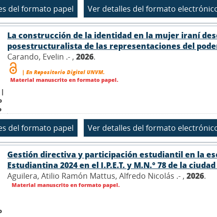
La construcción de la identidad en la mujer iraní de
posestructuralista de las representaciones del poder 
Carando, Evelin .- ,
2026
.
| En Repositorio Digital UNVM.
Material manuscrito en formato papel.
 |
o
o
Gestión directiva y participación estudiantil en la e
Estudiantina 2024 en el I.P.E.T. y M.N.° 78 de la ciuda
Aguilera, Atilio Ramón Mattus, Alfredo Nicolás .- ,
2026
.
Material manuscrito en formato papel.
o