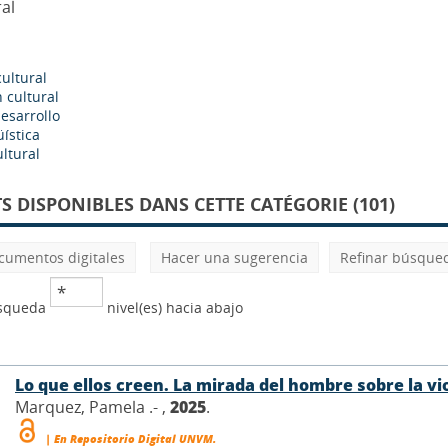
ral
ultural
n cultural
desarrollo
üística
ltural
 DISPONIBLES DANS CETTE CATÉGORIE (101)
cumentos digitales
Hacer una sugerencia
Refinar búsque
úsqueda
nivel(es) hacia abajo
Lo que ellos creen. La mirada del hombre sobre la vi
Marquez, Pamela .- ,
2025
.
| En Repositorio Digital UNVM.