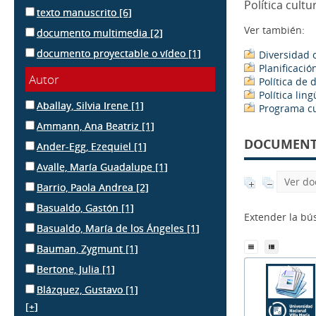
Política cultu
texto manuscrito
[6]
Ver también:
documento multimedia
[2]
documento proyectable o vídeo
[1]
Diversidad c
Planificació
Autor
Política de 
Política ling
Aballay, Silvia Irene
[1]
Programa cu
Ammann, Ana Beatriz
[1]
DOCUMENTS
Ander-Egg, Ezequiel
[1]
Avalle, María Guadalupe
[1]
Ver do
Barrio, Paola Andrea
[2]
Basualdo, Gastón
[1]
Extender la b
Basualdo, María de los Ángeles
[1]
Bauman, Zygmunt
[1]
Bertone, Julia
[1]
Blázquez, Gustavo
[1]
[+]