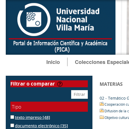
Inicio
Colecciones Especial
filtrar o comparar
MATERIAS
02 - Temático 
Cooperación cu
Tipo
Difusión de la 
texto impreso
[48]
Objetivo cultur
documento electrónico
[35]