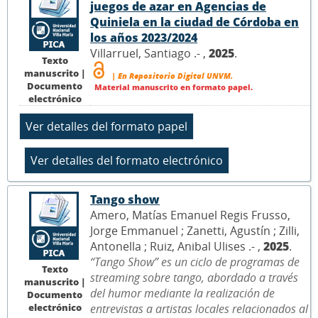
juegos de azar en Agencias de
Quiniela en la ciudad de Córdoba en
los años 2023/2024
Villarruel, Santiago .- ,
2025
.
Texto
manuscrito |
| En Repositorio Digital UNVM.
Documento
Material manuscrito en formato papel.
electrónico
Tango show
Amero, Matías Emanuel Regis Frusso,
Jorge Emmanuel ; Zanetti, Agustín ; Zilli,
Antonella ; Ruiz, Anibal Ulises .- ,
2025
.
“Tango Show” es un ciclo de programas de
Texto
streaming sobre tango, abordado a través
manuscrito |
del humor mediante la realización de
Documento
electrónico
entrevistas a artistas locales relacionados al