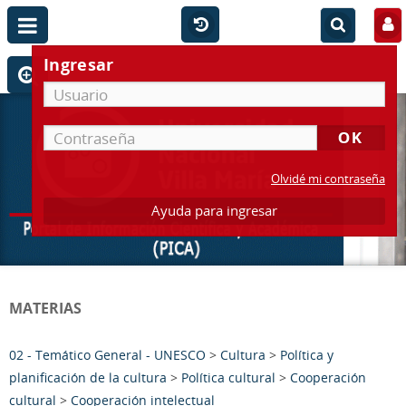
Ingresar
Olvidé mi contraseña
Ayuda para ingresar
MATERIAS
02 - Temático General - UNESCO
>
Cultura
>
Política y
planificación de la cultura
>
Política cultural
>
Cooperación
cultural
>
Cooperación intelectual