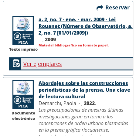
Reservar
a. 2, no. 7 - ene. - mar. 2009 - Lei
Rouanet (Número de Observatório, a.
2, no. 7 [01/01/2009])
.- ,
2009
.
Material bibliográfico en formato papel.
Texto impreso
Ver ejemplares
Abordajes sobre las construcciones
periodísticas de la prensa. Una clave
de lectura cultural
Demarchi, Paola .- ,
2022
.
Las preocupaciones de nuestras últimas
Documento
investigaciones giran en torno a las
electrónico
concepciones de orden urbano plasmadas
en la prensa gráfica riocuartense.