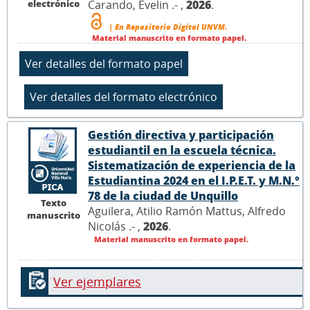
electrónico
Carando, Evelin .- ,
2026
.
| En Repositorio Digital UNVM.
Material manuscrito en formato papel.
Gestión directiva y participación
estudiantil en la escuela técnica.
Sistematización de experiencia de la
Estudiantina 2024 en el I.P.E.T. y M.N.°
78 de la ciudad de Unquillo
Texto
Aguilera, Atilio Ramón Mattus, Alfredo
manuscrito
Nicolás .- ,
2026
.
Material manuscrito en formato papel.
Ver ejemplares