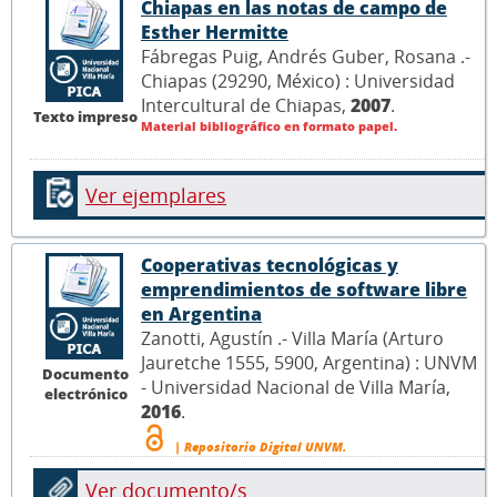
Chiapas en las notas de campo de
Esther Hermitte
Fábregas Puig, Andrés Guber, Rosana .-
Chiapas (29290, México) : Universidad
Intercultural de Chiapas,
2007
.
Texto impreso
Material bibliográfico en formato papel.
Ver ejemplares
Cooperativas tecnológicas y
emprendimientos de software libre
en Argentina
Zanotti, Agustín .- Villa María (Arturo
Jauretche 1555, 5900, Argentina) : UNVM
Documento
- Universidad Nacional de Villa María,
electrónico
2016
.
| Repositorio Digital UNVM.
Ver documento/s