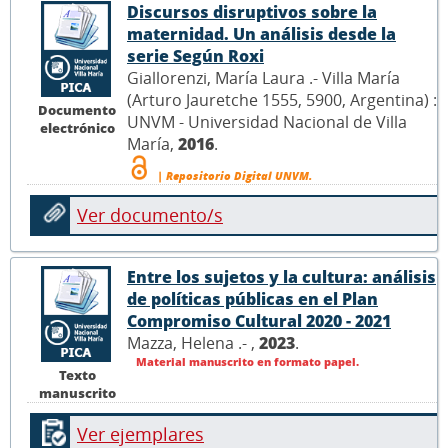
Discursos disruptivos sobre la
maternidad. Un análisis desde la
serie Según Roxi
Giallorenzi, María Laura .- Villa María
(Arturo Jauretche 1555, 5900, Argentina) :
Documento
UNVM - Universidad Nacional de Villa
electrónico
María,
2016
.
| Repositorio Digital UNVM.
Ver documento/s
Entre los sujetos y la cultura: análisis
de políticas públicas en el Plan
Compromiso Cultural 2020 - 2021
Mazza, Helena .- ,
2023
.
Material manuscrito en formato papel.
Texto
manuscrito
Ver ejemplares