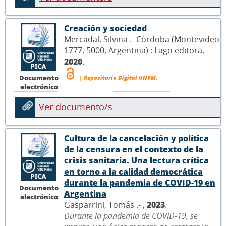
Creación y sociedad
Mercadal, Silvina .- Córdoba (Montevideo
1777, 5000, Argentina) : Lago editora,
2020
.
Documento
| Repositorio Digital UNVM.
electrónico
Ver documento/s
Cultura de la cancelación y política
de la censura en el contexto de la
crisis sanitaria. Una lectura crítica
en torno a la calidad democrática
durante la pandemia de COVID-19 en
Documento
Argentina
electrónico
Gasparrini, Tomás .- ,
2023
.
Durante la pandemia de COVID-19, se