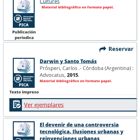
Cultures
Material bibliográfico en formato papel.
Publicación
períodica
Reservar
Darwin y Santo Tomás
Prósperi, Carlos .- Córdoba (Argentina) :
Advocatus,
2015
.
Material bibliográfico en formato papel.
Texto impreso
Ver ejemplares
El devenir de una controversia
tecnológica. Ilusiones urbanas y
reinvenciones urbanas