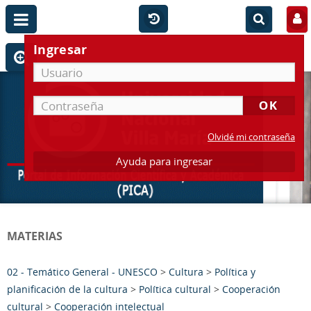
Ingresar
Olvidé mi contraseña
Ayuda para ingresar
MATERIAS
02 - Temático General - UNESCO
>
Cultura
>
Política y
planificación de la cultura
>
Política cultural
>
Cooperación
cultural
>
Cooperación intelectual