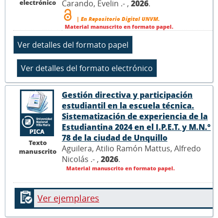
electrónico
Carando, Evelin .- ,
2026
.
| En Repositorio Digital UNVM.
Material manuscrito en formato papel.
Gestión directiva y participación
estudiantil en la escuela técnica.
Sistematización de experiencia de la
Estudiantina 2024 en el I.P.E.T. y M.N.°
78 de la ciudad de Unquillo
Texto
Aguilera, Atilio Ramón Mattus, Alfredo
manuscrito
Nicolás .- ,
2026
.
Material manuscrito en formato papel.
Ver ejemplares