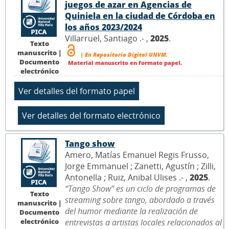
juegos de azar en Agencias de
Quiniela en la ciudad de Córdoba en
los años 2023/2024
Villarruel, Santiago .- ,
2025
.
Texto
manuscrito |
| En Repositorio Digital UNVM.
Documento
Material manuscrito en formato papel.
electrónico
Tango show
Amero, Matías Emanuel Regis Frusso,
Jorge Emmanuel ; Zanetti, Agustín ; Zilli,
Antonella ; Ruiz, Anibal Ulises .- ,
2025
.
“Tango Show” es un ciclo de programas de
Texto
streaming sobre tango, abordado a través
manuscrito |
del humor mediante la realización de
Documento
electrónico
entrevistas a artistas locales relacionados al