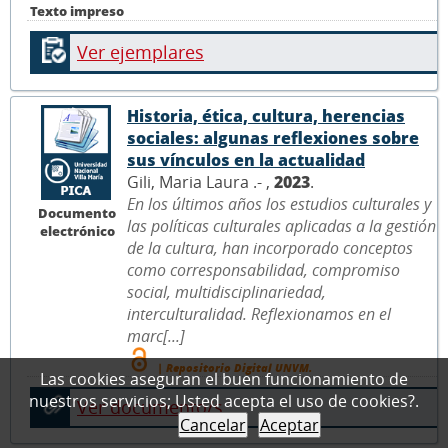
Texto impreso
Ver ejemplares
Historia, ética, cultura, herencias
sociales: algunas reflexiones sobre
sus vínculos en la actualidad
Gili, Maria Laura .- ,
2023
.
En los últimos años los estudios culturales y
Documento
las políticas culturales aplicadas a la gestión
electrónico
de la cultura, han incorporado conceptos
como corresponsabilidad, compromiso
social, multidisciplinariedad,
interculturalidad. Reflexionamos en el
marc[...]
| Repositorio Digital UNVM.
Las cookies aseguran el buen funcionamiento de
nuestros servicios; Usted acepta el uso de cookies?.
Ver documento/s
Cancelar
Aceptar