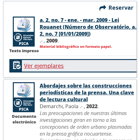
Reservar
a. 2, no. 7 - ene. - mar. 2009 - Lei
Rouanet (Número de Observatório, a.
2, no. 7 [01/01/2009])
.- ,
2009
.
Material bibliográfico en formato papel.
Texto impreso
Ver ejemplares
Abordajes sobre las construcciones
periodísticas de la prensa. Una clave
de lectura cultural
Demarchi, Paola .- ,
2022
.
Las preocupaciones de nuestras últimas
Documento
investigaciones giran en torno a las
electrónico
concepciones de orden urbano plasmadas
en la prensa gráfica riocuartense.