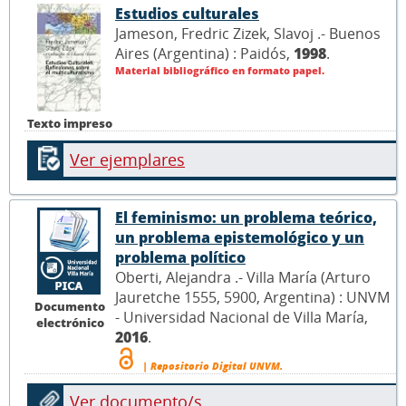
Estudios culturales
Jameson, Fredric Zizek, Slavoj .- Buenos
Aires (Argentina) : Paidós,
1998
.
Material bibliográfico en formato papel.
Texto impreso
Ver ejemplares
El feminismo: un problema teórico,
un problema epistemológico y un
problema político
Oberti, Alejandra .- Villa María (Arturo
Jauretche 1555, 5900, Argentina) : UNVM
Documento
- Universidad Nacional de Villa María,
electrónico
2016
.
| Repositorio Digital UNVM.
Ver documento/s