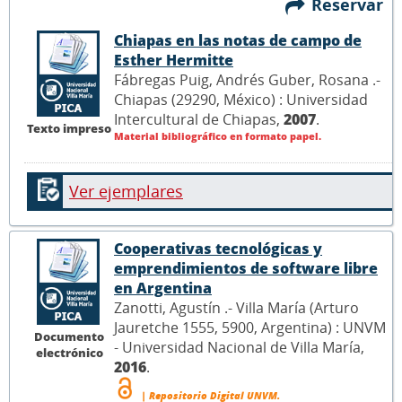
Reservar
Chiapas en las notas de campo de
Esther Hermitte
Fábregas Puig, Andrés Guber, Rosana .-
Chiapas (29290, México) : Universidad
Intercultural de Chiapas,
2007
.
Texto impreso
Material bibliográfico en formato papel.
Ver ejemplares
Cooperativas tecnológicas y
emprendimientos de software libre
en Argentina
Zanotti, Agustín .- Villa María (Arturo
Jauretche 1555, 5900, Argentina) : UNVM
Documento
- Universidad Nacional de Villa María,
electrónico
2016
.
| Repositorio Digital UNVM.