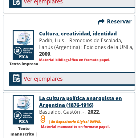
Ver ejemplares
Reservar
Cultura, creatividad, identidad
Padín, Luis .- Remedios de Escalada,
Lanús (Argentina) : Ediciones de la UNLa,
2009
.
Material bibliográfico en formato papel.
Texto impreso
Ver ejemplares
La cultura política anarquista en
Argentina (1876-1916)
Basualdo, Gastón .- ,
2022
.
| En Repositorio Digital UNVM.
Material manuscrito en formato papel.
Texto
manuscrito |