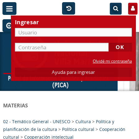
Ingresar
Olvidé mi contraseña
Ayuda para ingresar
MATERIAS
02 - Temático General - UNESCO
>
Cultura
>
Política y
planificación de la cultura
>
Política cultural
>
Cooperación
cultural
>
Cooperación intelectual