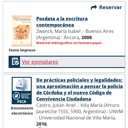
Reservar
Posdata a la escritura
contemporánea
Zwanck, María Isabel .- Buenos Aires
(Argentina) : Áncora,
2008
.
Material bibliográfico en formato papel.
Texto impreso
Ver ejemplares
De prácticas policiales y legalidades:
una aproximación a pensar la policía
de Córdoba y el nuevo Código de
Convivencia Ciudadana
Castro, Julián Ariel .- Villa María (Arturo
Documento
Jauretche 1555, 5900, Argentina) : UNVM
electrónico
- Universidad Nacional de Villa María,
2016
.