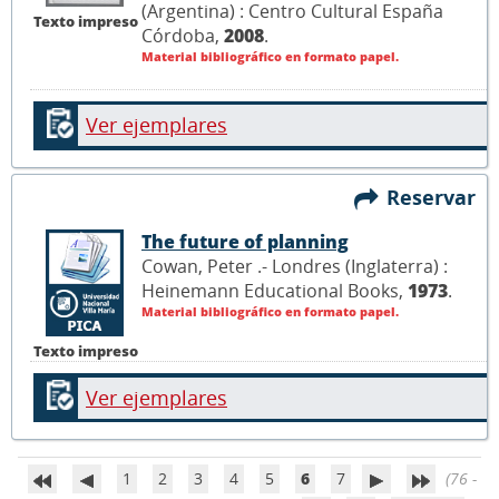
(Argentina) : Centro Cultural España
Texto impreso
Córdoba,
2008
.
Material bibliográfico en formato papel.
Ver ejemplares
Reservar
The future of planning
Cowan, Peter .- Londres (Inglaterra) :
Heinemann Educational Books,
1973
.
Material bibliográfico en formato papel.
Texto impreso
Ver ejemplares
1
2
3
4
5
6
7
(76 -