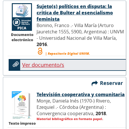
Sujeto(s) políticos en disputa: la
critica de Bulter al esencialismo
feminista
Bonino, Franco .- Villa María (Arturo
Jauretche 1555, 5900, Argentina) : UNVM
Documento
- Universidad Nacional de Villa María,
electrónico
2016
.
| Repositorio Digital UNVM.
Ver documento/s
Reservar
Televisión cooperativa y comunitaria
Monje, Daniela Inés (1970-) Rivero,
Ezequiel .- Córdoba (Argentina) :
Convergencia cooperativa,
2018
.
Material bibliográfico en formato papel.
Texto impreso