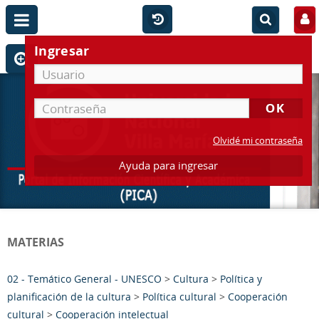
Ingresar
Olvidé mi contraseña
Ayuda para ingresar
MATERIAS
02 - Temático General - UNESCO
>
Cultura
>
Política y
planificación de la cultura
>
Política cultural
>
Cooperación
cultural
>
Cooperación intelectual