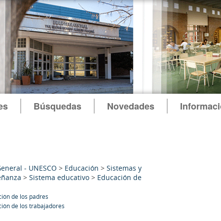
es
Búsquedas
Novedades
Informac
General - UNESCO
>
Educación
>
Sistemas y
eñanza
>
Sistema educativo
>
Educación de
ión de los padres
ión de los trabajadores