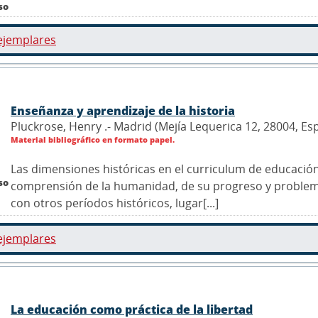
so
ejemplares
Enseñanza y aprendizaje de la historia
Pluckrose, Henry .- Madrid (Mejía Lequerica 12, 28004, Es
Material bibliográfico en formato papel.
Las dimensiones históricas en el curriculum de educación
so
comprensión de la humanidad, de su progreso y problemas
con otros períodos históricos, lugar[...]
ejemplares
La educación como práctica de la libertad