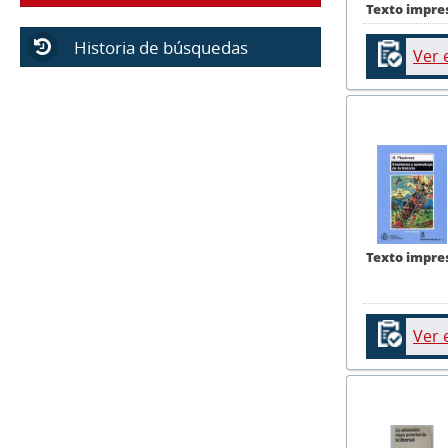
Texto impre
Historia de búsquedas
Ver 
Texto impre
Ver 