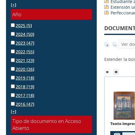
Estudiante 
[+]
Extensión un
Perfecciona
Año
2025
[5]
DOCUMENTS
2024
[50]
2023
[47]
Ver do
2022
[55]
Extender la b
2021
[23]
2020
[26]
2019
[18]
2018
[19]
2017
[18]
2016
[47]
[+]
Tipo de documento en Acceso
Texto impre
Abierto