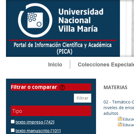
Inicio
Colecciones Especial
filtrar o comparar
MATERIAS
02 - Temático 
niveles de ens
Tipo
adultos
Educac
texto impreso
[742]
Educac
texto manuscrito
[101]