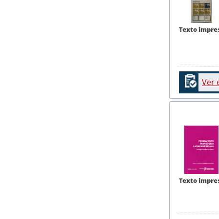
Texto impre
Ver 
Texto impre