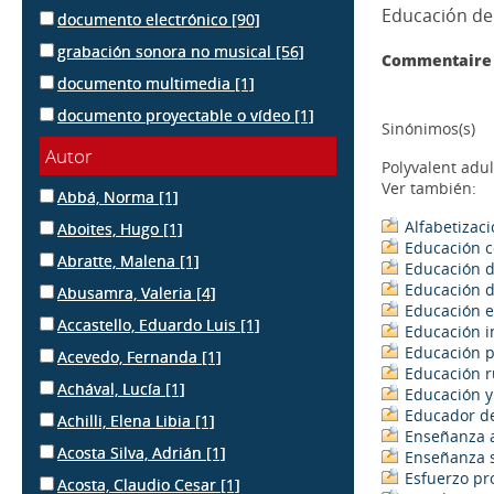
Educación de
documento electrónico
[90]
grabación sonora no musical
[56]
Commentaire 
documento multimedia
[1]
documento proyectable o vídeo
[1]
Sinónimos(s)
Autor
Polyvalent adu
Ver también:
Abbá, Norma
[1]
Alfabetizac
Aboites, Hugo
[1]
Educación c
Abratte, Malena
[1]
Educación d
Educación d
Abusamra, Valeria
[4]
Educación e
Accastello, Eduardo Luis
[1]
Educación i
Educación 
Acevedo, Fernanda
[1]
Educación r
Achával, Lucía
[1]
Educación y
Educador de
Achilli, Elena Libia
[1]
Enseñanza a
Acosta Silva, Adrián
[1]
Enseñanza 
Esfuerzo pr
Acosta, Claudio Cesar
[1]