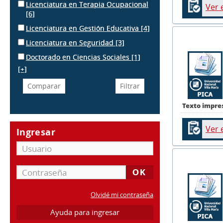
Licenciatura en Terapia Ocupacional
Ver 
[6]
Licenciatura en Gestión Educativa
[4]
Licenciatura en Seguridad
[3]
Doctorado en Ciencias Sociales
[1]
[+]
Texto impre
Ver 
Ingresar
Olvidé mi contraseña
Ayuda para ingresar