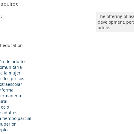
 adultos
:
The offering of le
development, per
adults.
lt education
ión de adultos
omunitaria
e la mujer
e los presos
xtraescolar
nformal
permanente
ural
 ocio
 adultos
 tiempo parcial
superior
opio