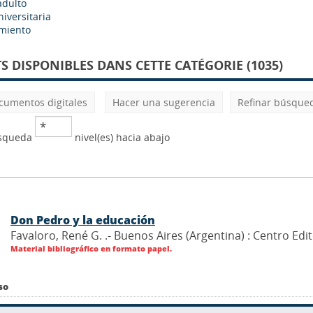
adulto
iversitaria
miento
 DISPONIBLES DANS CETTE CATÉGORIE (1035)
cumentos digitales
Hacer una sugerencia
Refinar búsque
úsqueda
nivel(es) hacia abajo
Don Pedro y la educación
Favaloro, René G. .- Buenos Aires (Argentina) : Centro Ed
Material bibliográfico en formato papel.
so