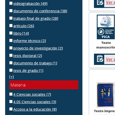
Ver 
videograbación
[49]
documento de conferencia
[38]
trabajo final de grado
[28]
artículo
[26]
libro
[14]
informe técnico
[2]
Texto
manuscrit
proyecto de investigación
[2]
tesis doctoral
[2]
Ver 
documento de trabajo
[1]
tesis de grado
[1]
[+]
Materia
4 Ciencias sociales
[7]
4.05 Ciencias sociales
[3]
Acceso a la educación
[8]
Texto impre