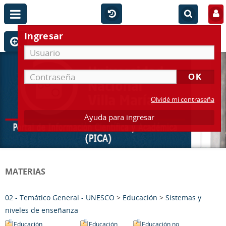
Ingresar
Olvidé mi contraseña
Ayuda para ingresar
MATERIAS
02 - Temático General - UNESCO
>
Educación
>
Sistemas y
niveles de enseñanza
Educación
Educación
Educación no