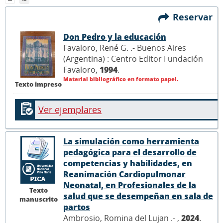
Reservar
Don Pedro y la educación
Favaloro, René G. .- Buenos Aires
(Argentina) : Centro Editor Fundación
Favaloro,
1994
.
Material bibliográfico en formato papel.
Texto impreso
Ver ejemplares
La simulación como herramienta
pedagógica para el desarrollo de
competencias y habilidades, en
Reanimación Cardiopulmonar
Neonatal, en Profesionales de la
Texto
salud que se desempeñan en sala de
manuscrito
partos
Ambrosio, Romina del Lujan .- ,
2024
.