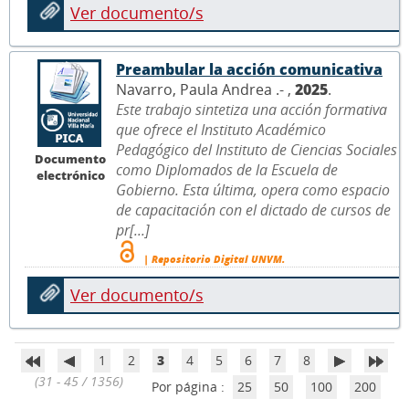
Ver documento/s
Preambular la acción comunicativa
Navarro, Paula Andrea .- ,
2025
.
Este trabajo sintetiza una acción formativa
que ofrece el Instituto Académico
Pedagógico del Instituto de Ciencias Sociales
Documento
como Diplomados de la Escuela de
electrónico
Gobierno. Esta última, opera como espacio
de capacitación con el dictado de cursos de
pr[...]
| Repositorio Digital UNVM.
Ver documento/s
1
2
3
4
5
6
7
8
(31 - 45 / 1356)
Por página :
25
50
100
200