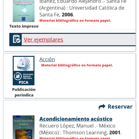
Ibáñez, Eduardo Alejandro .- Santa Fe
(Argentina) : Universidad Católica de
Santa Fe,
2006
.
Material bibliográfico en formato papel.
Texto impreso
Ver ejemplares
Acción
Material bibliográfico en formato papel.
Publicación
períodica
Reservar
Acondicionamiento acústico
Recuero López, Manuel .- México
(México) : Thomson Learning,
2001
.
Material bibliográfico en formato papel.