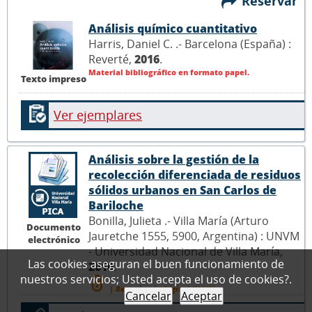
Reservar
Análisis químico cuantitativo
Harris, Daniel C. .- Barcelona (España) :
Reverté,
2016
.
Material bibliográfico en formato papel.
Texto impreso
Ver ejemplares
Análisis sobre la gestión de la
recolección diferenciada de residuos
sólidos urbanos en San Carlos de
Bariloche
Bonilla, Julieta .- Villa María (Arturo
Documento
Jauretche 1555, 5900, Argentina) : UNVM
electrónico
- Universidad Nacional de Villa María,
Las cookies aseguran el buen funcionamiento de
2016
.
nuestros servicios; Usted acepta el uso de cookies?.
| Repositorio Digital UNVM.
Cancelar
Aceptar