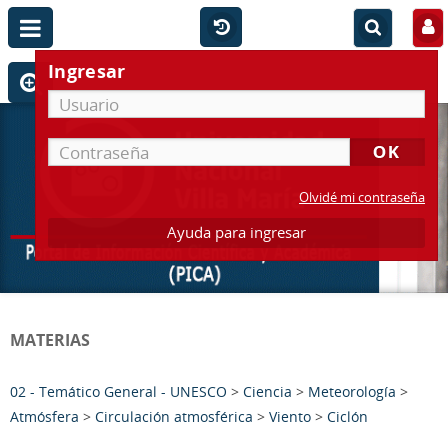
Ingresar
Olvidé mi contraseña
Ayuda para ingresar
MATERIAS
02 - Temático General - UNESCO
>
Ciencia
>
Meteorología
>
Atmósfera
>
Circulación atmosférica
>
Viento
>
Ciclón