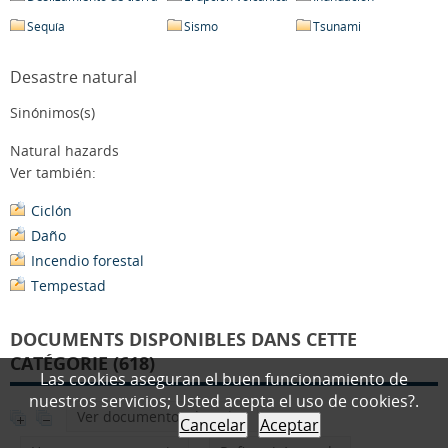
Sequía
Sismo
Tsunami
Desastre natural
Sinónimos(s)
Natural hazards
Ver también:
Ciclón
Daño
Incendio forestal
Tempestad
DOCUMENTS DISPONIBLES DANS CETTE
CATÉGORIE (618)
Las cookies aseguran el buen funcionamiento de
nuestros servicios; Usted acepta el uso de cookies?.
Ver documentos digitales
Cancelar
Aceptar