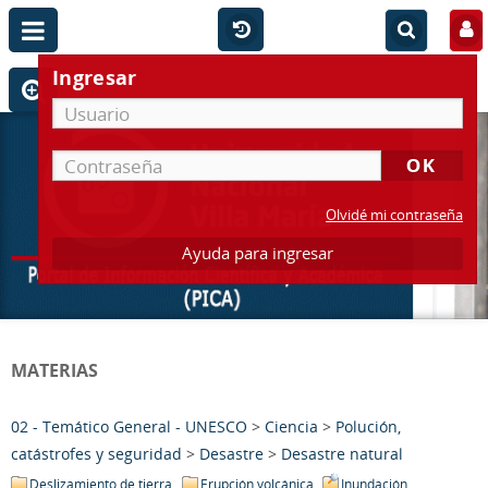
Ingresar
Olvidé mi contraseña
Ayuda para ingresar
MATERIAS
02 - Temático General - UNESCO
>
Ciencia
>
Polución,
catástrofes y seguridad
>
Desastre
>
Desastre natural
Deslizamiento de tierra
Erupción volcánica
Inundación