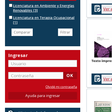
Licenciatura en Ambiente y Energías
Ver 
Renovables
[3]
Licenciatura en Terapia Ocupacional
[1]
Ingresar
Texto impre
Ver 
Olvidé mi contraseña
Ayuda para ingresar