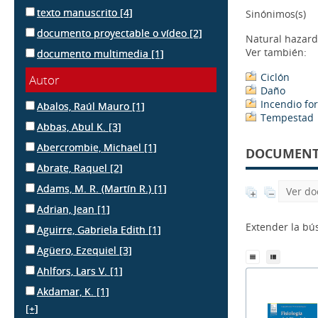
texto manuscrito
[4]
Sinónimos(s)
documento proyectable o vídeo
[2]
Natural hazard
Ver también:
documento multimedia
[1]
Ciclón
Autor
Daño
Incendio for
Abalos, Raúl Mauro
[1]
Tempestad
Abbas, Abul K.
[3]
Abercrombie, Michael
[1]
DOCUMENTS
Abrate, Raquel
[2]
Adams, M. R. (Martín R.)
[1]
Ver do
Adrian, Jean
[1]
Extender la b
Aguirre, Gabriela Edith
[1]
Agüero, Ezequiel
[3]
Ahlfors, Lars V.
[1]
Akdamar, K.
[1]
[+]