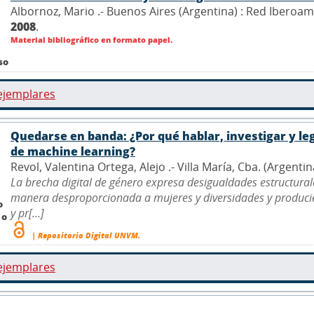
Albornoz, Mario .- Buenos Aires (Argentina) : Red Iberoam
2008
.
Material bibliográfico en formato papel.
so
ejemplares
Quedarse en banda: ¿Por qué hablar, investigar y leg
de machine learning?
Revol, Valentina Ortega, Alejo .- Villa María, Cba. (Argenti
La brecha digital de género expresa desigualdades estructurales
manera desproporcionada a mujeres y diversidades y producie
o
y pr[...]
 o
| Repositorio Digital UNVM.
ejemplares