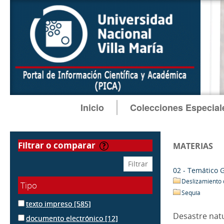
Inicio
Colecciones Especial
filtrar o comparar
MATERIAS
02 - Temático 
Deslizamiento 
Tipo
Sequía
texto impreso
[585]
Desastre nat
documento electrónico
[12]