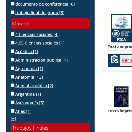
documento de conferencia
[6]
trabajo final de grado
[3]
Materia
4 Ciencias sociales
[4]
4.05 Ciencias sociales
[1]
Texto impre
Acústica
[1]
Ver 
Administración pública
[1]
Agronomía
[1]
Anatomía
[13]
Animal acuático
[2]
Argentina
[1]
Astronomía
[5]
Texto impre
Atlas
[1]
[+]
Trabajos Finales