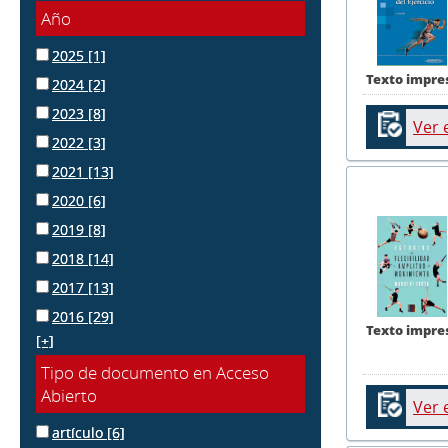
Año
2025
[1]
Texto impre
2024
[2]
2023
[8]
Ver 
2022
[3]
2021
[13]
2020
[6]
2019
[8]
2018
[14]
2017
[13]
2016
[29]
Texto impre
[+]
Tipo de documento en Acceso
Abierto
Ver 
artículo
[6]