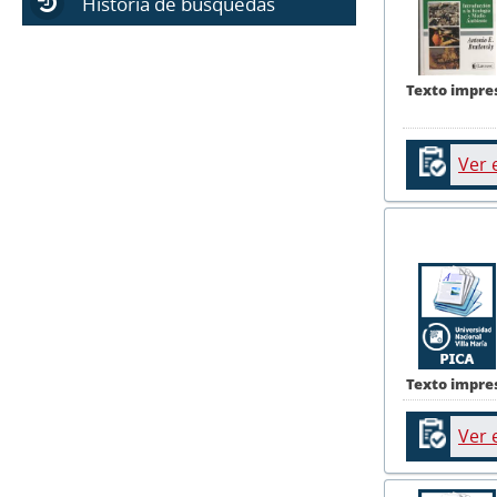
Historia de búsquedas
Texto impre
Ver 
Texto impre
Ver 