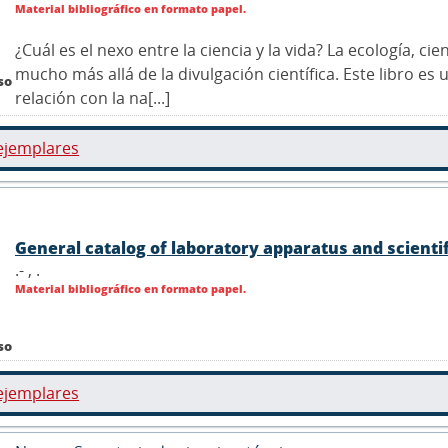
Material bibliográfico en formato papel.
¿Cuál es el nexo entre la ciencia y la vida? La ecología, cie
mucho más allá de la divulgación científica. Este libro e
so
relación con la na[...]
ejemplares
General catalog of laboratory apparatus and scienti
.- ,
.
Material bibliográfico en formato papel.
so
ejemplares