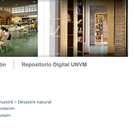
ión
Repositorio Digital UNVM
sastre
>
Desastre natural
undación
sunami