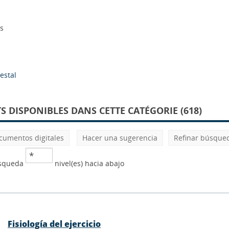
s
estal
 DISPONIBLES DANS CETTE CATÉGORIE (618)
cumentos digitales
Hacer una sugerencia
Refinar búsque
úsqueda
nivel(es) hacia abajo
Fisiología del ejercicio