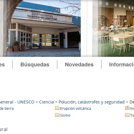
es
Búsquedas
Novedades
Informac
General - UNESCO
>
Ciencia
>
Polución, catástrofes y seguridad
>
De
de tierra
Erupción volcánica
In
Sismo
T
ural